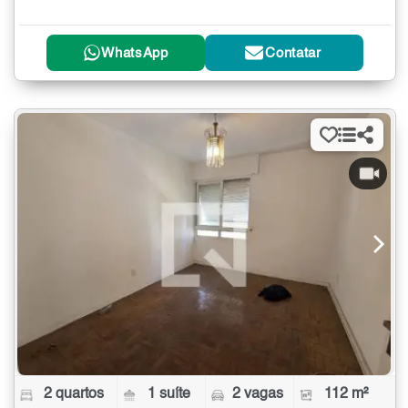
WhatsApp
Contatar
2 quartos
1 suíte
2 vagas
112 m²