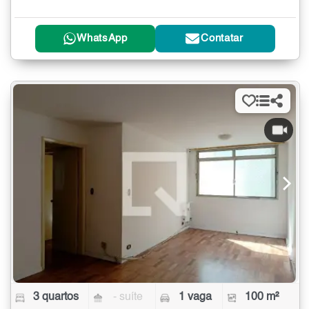
WhatsApp
Contatar
3 quartos
- suíte
1 vaga
100 m²