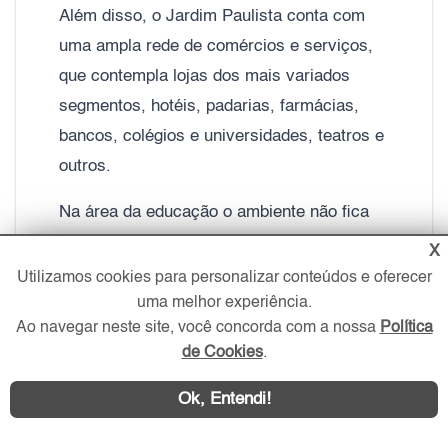
Além disso, o Jardim Paulista conta com
uma ampla rede de comércios e serviços,
que contempla lojas dos mais variados
segmentos, hotéis, padarias, farmácias,
bancos, colégios e universidades, teatros e
outros.
Na área da educação o ambiente não fica
para trás. Você pode encontrar escolas ou
X
colégios, tais como Colégio Dante Alighieri,
Utilizamos cookies para personalizar conteúdos e oferecer
Escola Pipoquinha, Escola de idiomas,
uma melhor experiência.
Ao navegar neste site, você concorda com a nossa
Política
Escola Dom Ratinho e Colégio Winnicott,
de Cookies
.
entre outros.
Ok, Entendi!