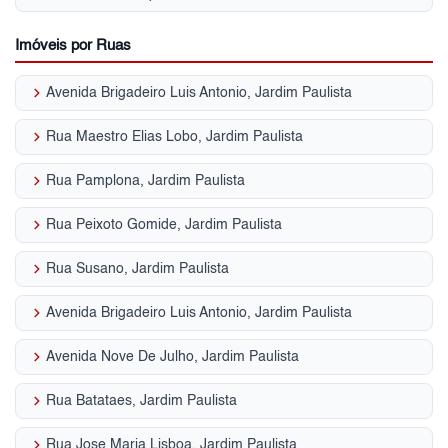
Imóveis por Ruas
keyboard_arrow_right
Avenida Brigadeiro Luis Antonio, Jardim Paulista
keyboard_arrow_right
Rua Maestro Elias Lobo, Jardim Paulista
keyboard_arrow_right
Rua Pamplona, Jardim Paulista
keyboard_arrow_right
Rua Peixoto Gomide, Jardim Paulista
keyboard_arrow_right
Rua Susano, Jardim Paulista
keyboard_arrow_right
Avenida Brigadeiro Luis Antonio, Jardim Paulista
keyboard_arrow_right
Avenida Nove De Julho, Jardim Paulista
keyboard_arrow_right
Rua Batataes, Jardim Paulista
keyboard_arrow_right
Rua Jose Maria Lisboa, Jardim Paulista