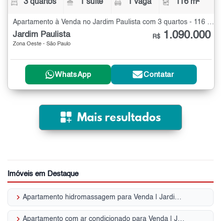
3 quartos
1 suíte
1 vaga
116 m²
Apartamento à Venda no Jardim Paulista com 3 quartos - 116 m²
1.090.000
Jardim Paulista
R$
Zona Oeste - São Paulo
WhatsApp
Contatar
Imóveis em Destaque
keyboard_arrow_right
Apartamento hidromassagem para Venda | Jardim Paulista
keyboard_arrow_right
Apartamento com ar condicionado para Venda | Jardim Paulista