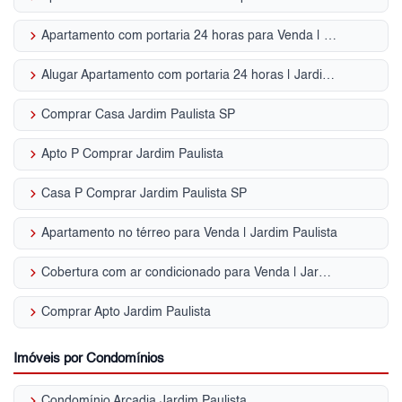
keyboard_arrow_right
Apartamento com portaria 24 horas para Venda | Jardim Paulista
keyboard_arrow_right
Alugar Apartamento com portaria 24 horas | Jardim Paulista
keyboard_arrow_right
Comprar Casa Jardim Paulista SP
keyboard_arrow_right
Apto P Comprar Jardim Paulista
keyboard_arrow_right
Casa P Comprar Jardim Paulista SP
keyboard_arrow_right
Apartamento no térreo para Venda | Jardim Paulista
keyboard_arrow_right
Cobertura com ar condicionado para Venda | Jardim Paulista
keyboard_arrow_right
Comprar Apto Jardim Paulista
Imóveis por Condomínios
keyboard_arrow_right
Condomínio Arcadia Jardim Paulista