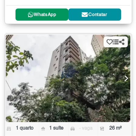
WhatsApp
Contatar
1 quarto
1 suíte
- vaga
26 m²