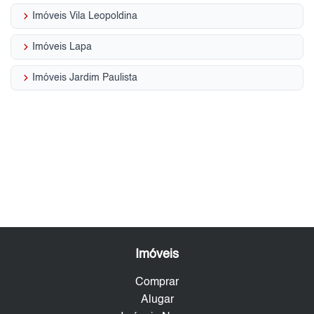
keyboard_arrow_right
Imóveis Vila Leopoldina
keyboard_arrow_right
Imóveis Lapa
keyboard_arrow_right
Imóveis Jardim Paulista
Imóveis
Comprar
Alugar