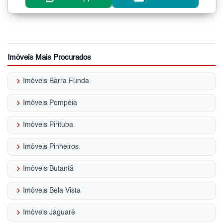
Imóveis Mais Procurados
keyboard_arrow_right
Imóveis Barra Funda
keyboard_arrow_right
Imóveis Pompéia
keyboard_arrow_right
Imóveis Pirituba
keyboard_arrow_right
Imóveis Pinheiros
keyboard_arrow_right
Imóveis Butantã
keyboard_arrow_right
Imóveis Bela Vista
keyboard_arrow_right
Imóveis Jaguaré