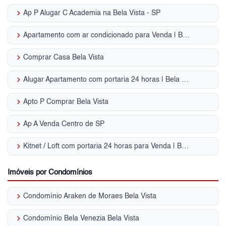
keyboard_arrow_right
Ap P Alugar C Academia na Bela Vista - SP
keyboard_arrow_right
Apartamento com ar condicionado para Venda | Bela Vista
keyboard_arrow_right
Comprar Casa Bela Vista
keyboard_arrow_right
Alugar Apartamento com portaria 24 horas | Bela Vista
keyboard_arrow_right
Apto P Comprar Bela Vista
keyboard_arrow_right
Ap A Venda Centro de SP
keyboard_arrow_right
Kitnet / Loft com portaria 24 horas para Venda | Bela Vista
Imóveis por Condomínios
keyboard_arrow_right
Condomínio Araken de Moraes Bela Vista
keyboard_arrow_right
Condomínio Bela Venezia Bela Vista