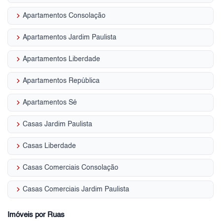
keyboard_arrow_right
Apartamentos Consolação
keyboard_arrow_right
Apartamentos Jardim Paulista
keyboard_arrow_right
Apartamentos Liberdade
keyboard_arrow_right
Apartamentos República
keyboard_arrow_right
Apartamentos Sé
keyboard_arrow_right
Casas Jardim Paulista
keyboard_arrow_right
Casas Liberdade
keyboard_arrow_right
Casas Comerciais Consolação
keyboard_arrow_right
Casas Comerciais Jardim Paulista
Imóveis por Ruas