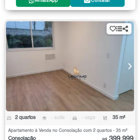
WhatsApp
Contatar
2 quartos
- suíte
- vaga
35 m²
Apartamento à Venda no Consolação com 2 quartos - 35 m²
399.999
Consolação
R$