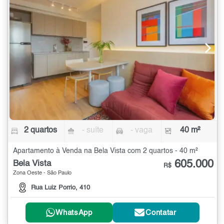
2 quartos
- suíte
- vaga
40 m²
Apartamento à Venda na Bela Vista com 2 quartos - 40 m²
605.000
Bela Vista
R$
Zona Oeste - São Paulo
Rua Luiz Porrio, 410
WhatsApp
Contatar