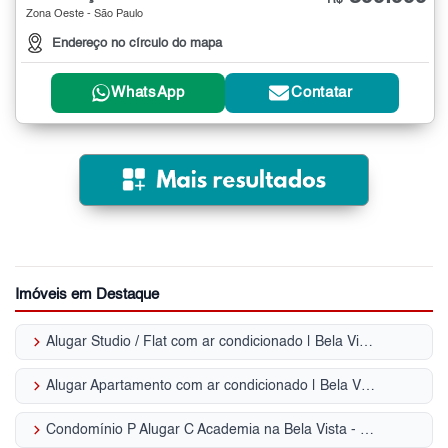
Zona Oeste - São Paulo
Endereço no círculo do mapa
WhatsApp
Contatar
Imóveis em Destaque
keyboard_arrow_right
Alugar Studio / Flat com ar condicionado | Bela Vista
keyboard_arrow_right
Alugar Apartamento com ar condicionado | Bela Vista
keyboard_arrow_right
Condomínio P Alugar C Academia na Bela Vista - SP