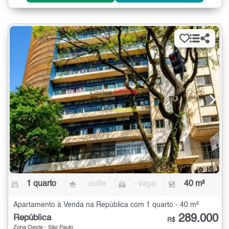
1 quarto
- suíte
- vaga
40 m²
Apartamento à Venda na República com 1 quarto - 40 m²
289.000
República
R$
Zona Oeste - São Paulo