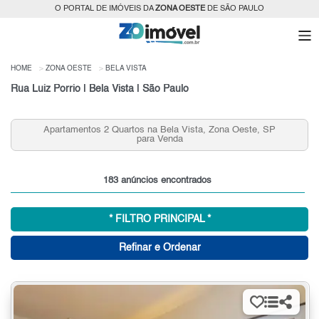
O PORTAL DE IMÓVEIS DA
ZONA OESTE
DE SÃO PAULO
HOME
ZONA OESTE
BELA VISTA
Rua Luiz Porrio | Bela Vista | São Paulo
 SP
Apartamentos 2 Quartos 2 Vagas na Bela Vista, Zona
Oeste, SP para Venda
183 anúncios encontrados
* FILTRO PRINCIPAL *
Refinar e Ordenar