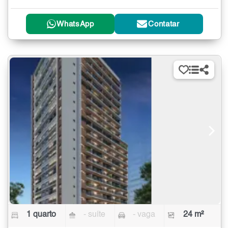
WhatsApp
Contatar
1 quarto
- suíte
- vaga
24 m²