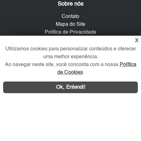
Sobre nós
Contato
Mapa do Site
Política de Privacidade
Trabalhe Conosco
X
Utilizamos cookies para personalizar conteúdos e oferecer
Verificada por
uma melhor experiência.
Ao navegar neste site, você concorda com a nossa
Política
de Cookies
.
Redes Sociais
Ok, Entendi!