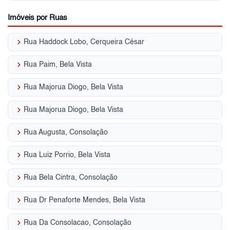
Imóveis por Ruas
keyboard_arrow_right
Rua Haddock Lobo, Cerqueira César
keyboard_arrow_right
Rua Paim, Bela Vista
keyboard_arrow_right
Rua Majorua Diogo, Bela Vista
keyboard_arrow_right
Rua Majorua Diogo, Bela Vista
keyboard_arrow_right
Rua Augusta, Consolação
keyboard_arrow_right
Rua Luiz Porrio, Bela Vista
keyboard_arrow_right
Rua Bela Cintra, Consolação
keyboard_arrow_right
Rua Dr Penaforte Mendes, Bela Vista
keyboard_arrow_right
Rua Da Consolacao, Consolação