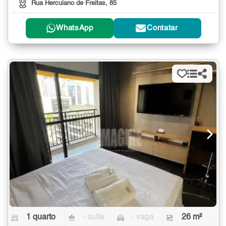
Rua Herculano de Freitas, 85
WhatsApp
Contatar
1 quarto
- suíte
- vaga
26 m²