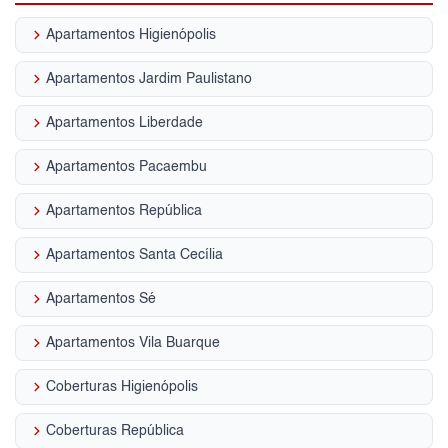
keyboard_arrow_right
Apartamentos Higienópolis
keyboard_arrow_right
Apartamentos Jardim Paulistano
keyboard_arrow_right
Apartamentos Liberdade
keyboard_arrow_right
Apartamentos Pacaembu
keyboard_arrow_right
Apartamentos República
keyboard_arrow_right
Apartamentos Santa Cecília
keyboard_arrow_right
Apartamentos Sé
keyboard_arrow_right
Apartamentos Vila Buarque
keyboard_arrow_right
Coberturas Higienópolis
keyboard_arrow_right
Coberturas República