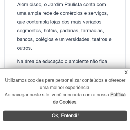
Além disso, o Jardim Paulista conta com
uma ampla rede de comércios e serviços,
que contempla lojas dos mais variados
segmentos, hotéis, padarias, farmácias,
bancos, colégios e universidades, teatros e
outros.
Na área da educação o ambiente não fica
para trás. Você pode encontrar escolas ou
X
colégios, tais como Colégio Dante Alighieri,
Utilizamos cookies para personalizar conteúdos e oferecer
Escola Pipoquinha, Escola de idiomas,
uma melhor experiência.
Ao navegar neste site, você concorda com a nossa
Política
Escola Dom Ratinho e Colégio Winnicott,
de Cookies
.
entre outros.
Ok, Entendi!