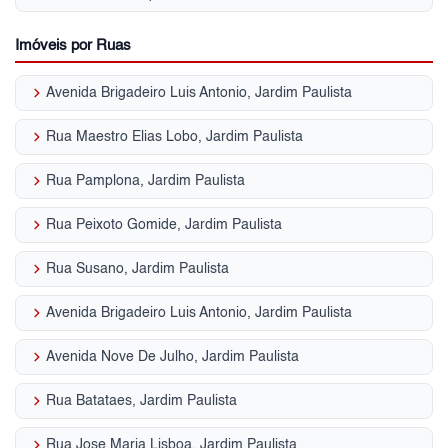
Imóveis por Ruas
keyboard_arrow_right
Avenida Brigadeiro Luis Antonio, Jardim Paulista
keyboard_arrow_right
Rua Maestro Elias Lobo, Jardim Paulista
keyboard_arrow_right
Rua Pamplona, Jardim Paulista
keyboard_arrow_right
Rua Peixoto Gomide, Jardim Paulista
keyboard_arrow_right
Rua Susano, Jardim Paulista
keyboard_arrow_right
Avenida Brigadeiro Luis Antonio, Jardim Paulista
keyboard_arrow_right
Avenida Nove De Julho, Jardim Paulista
keyboard_arrow_right
Rua Batataes, Jardim Paulista
keyboard_arrow_right
Rua Jose Maria Lisboa, Jardim Paulista