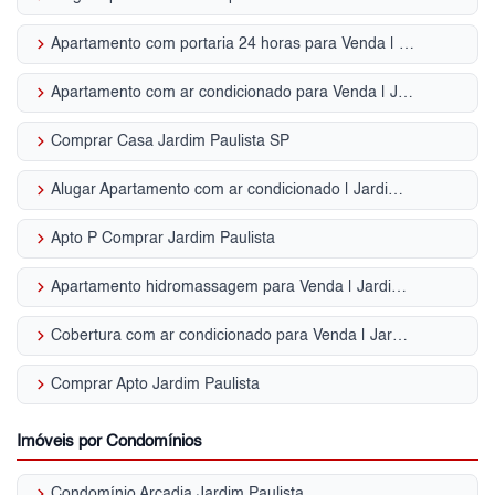
keyboard_arrow_right
Apartamento com portaria 24 horas para Venda | Jardim Paulista
keyboard_arrow_right
Apartamento com ar condicionado para Venda | Jardim Paulista
keyboard_arrow_right
Comprar Casa Jardim Paulista SP
keyboard_arrow_right
Alugar Apartamento com ar condicionado | Jardim Paulista
keyboard_arrow_right
Apto P Comprar Jardim Paulista
keyboard_arrow_right
Apartamento hidromassagem para Venda | Jardim Paulista
keyboard_arrow_right
Cobertura com ar condicionado para Venda | Jardim Paulista
keyboard_arrow_right
Comprar Apto Jardim Paulista
Imóveis por Condomínios
keyboard_arrow_right
Condomínio Arcadia Jardim Paulista