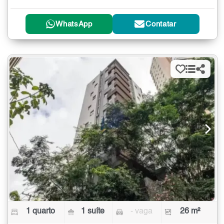
WhatsApp
Contatar
1 quarto
1 suíte
- vaga
26 m²