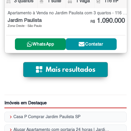
3 quartos
1 suíte
1 vaga
116 m²
Apartamento à Venda no Jardim Paulista com 3 quartos - 116 m²
1.090.000
Jardim Paulista
R$
Zona Oeste - São Paulo
WhatsApp
Contatar
Imóveis em Destaque
keyboard_arrow_right
Casa P Comprar Jardim Paulista SP
keyboard_arrow_right
Alugar Apartamento com portaria 24 horas | Jardim Paulista