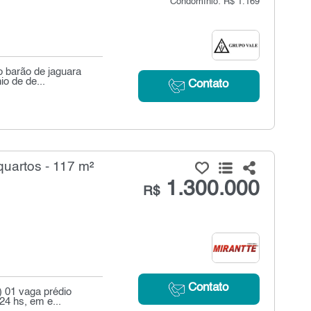
Condomínio: R$ 1.169
o barão de jaguara
o de de...
Contato
uartos - 117 m²
1.300.000
R$
Contato
) 01 vaga prédio
24 hs, em e...