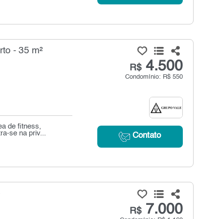
to - 35 m²
4.500
R$
Condomínio: R$ 550
a de fitness,
a-se na priv...
Contato
²
7.000
R$