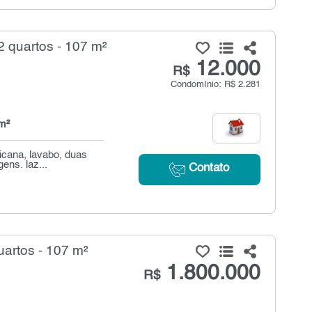
2 quartos - 107 m²
12.000
R$
Condomínio: R$ 2.281
m²
icana, lavabo, duas
ens. laz...
Contato
artos - 107 m²
1.800.000
R$