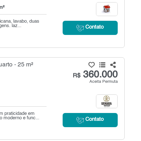
m²
icana, lavabo, duas
ens. laz...
Contato
arto - 25 m²
360.000
R$
Aceita Permuta
om praticidade em
 moderno e func...
Contato