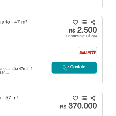
arto - 47 m²
2.500
R$
Condomínio: R$ 534
Contato
 caneca, são 47m2, 1
er,...
 - 57 m²
370.000
R$