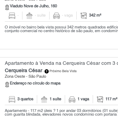
Viaduto Nove de Julho, 160
-
- suíte
- vaga
342 m²
O imóvel no bairro bela vista possui 342 metros quadrados edifíci
conjunto comercial no centro histórico de são paulo, em condomíni
Apartamento à Venda na Cerqueira César com 3 q
Cerqueira César
-
Próximo Bela Vista
Zona Oeste - São Paulo
Endereço no círculo do mapa
3 quartos
1 suíte
1 vaga
117 m²
Apartamento - 117 m2 úteis ? 1 por andar 03 dormitórios (01 suíte
com guarita blindada, elevadores novos condomínio com portaria 