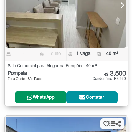
-
- suíte
1 vaga
40 m²
Sala Comercial para Alugar na Pompéia - 40 m²
3.500
Pompéia
R$
Condomínio: R$ 980
Zona Oeste - São Paulo
WhatsApp
Contatar