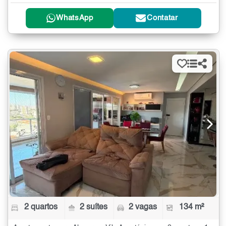
WhatsApp
Contatar
2 quartos
2 suítes
2 vagas
134 m²