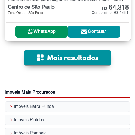
64.318
Centro de São Paulo
R$
Condomínio: R$ 4.681
Zona Oeste - São Paulo
WhatsApp
Contatar
Imóveis Mais Procurados
keyboard_arrow_right
Imóveis Barra Funda
keyboard_arrow_right
Imóveis Pirituba
keyboard_arrow_right
Imóveis Pompéia