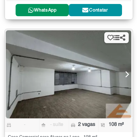
WhatsApp
Contatar
-
- suíte
2 vagas
108 m²