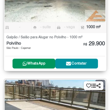
-
- suíte
- vaga
1000 m²
Galpão / Salão para Alugar no Polvilho - 1000 m²
29.900
Polvilho
R$
São Paulo - Cajamar
WhatsApp
Contatar