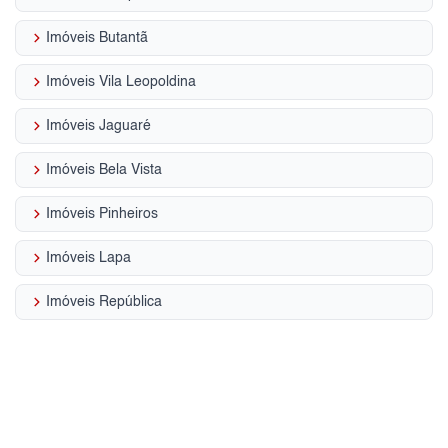
keyboard_arrow_right
Imóveis Butantã
keyboard_arrow_right
Imóveis Vila Leopoldina
keyboard_arrow_right
Imóveis Jaguaré
keyboard_arrow_right
Imóveis Bela Vista
keyboard_arrow_right
Imóveis Pinheiros
keyboard_arrow_right
Imóveis Lapa
keyboard_arrow_right
Imóveis República