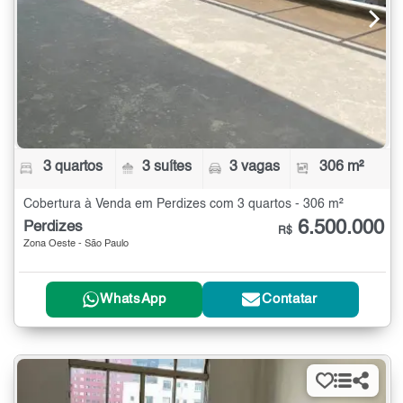
3 quartos
3 suítes
3 vagas
306 m²
Cobertura à Venda em Perdizes com 3 quartos - 306 m²
6.500.000
Perdizes
R$
Zona Oeste - São Paulo
WhatsApp
Contatar