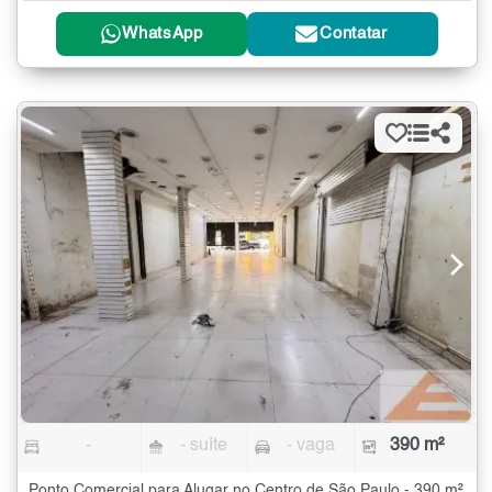
WhatsApp
Contatar
-
- suíte
- vaga
390 m²
Ponto Comercial para Alugar no Centro de São Paulo - 390 m²