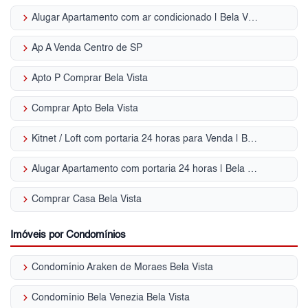
keyboard_arrow_right
Alugar Apartamento com ar condicionado | Bela Vista
keyboard_arrow_right
Ap A Venda Centro de SP
keyboard_arrow_right
Apto P Comprar Bela Vista
keyboard_arrow_right
Comprar Apto Bela Vista
keyboard_arrow_right
Kitnet / Loft com portaria 24 horas para Venda | Bela Vista
keyboard_arrow_right
Alugar Apartamento com portaria 24 horas | Bela Vista
keyboard_arrow_right
Comprar Casa Bela Vista
Imóveis por Condomínios
keyboard_arrow_right
Condomínio Araken de Moraes Bela Vista
keyboard_arrow_right
Condomínio Bela Venezia Bela Vista