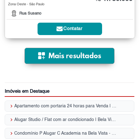
Zona Oeste - São Paulo
Rua Susano
Contatar
Imóveis em Destaque
keyboard_arrow_right
Apartamento com portaria 24 horas para Venda | Bela Vista
keyboard_arrow_right
Alugar Studio / Flat com ar condicionado | Bela Vista
keyboard_arrow_right
Condomínio P Alugar C Academia na Bela Vista - SP