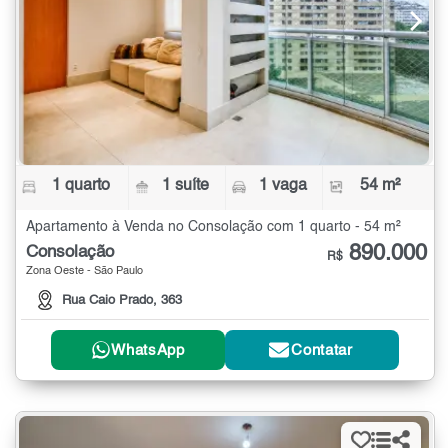
1 quarto
1 suíte
1 vaga
54 m²
Apartamento à Venda no Consolação com 1 quarto - 54 m²
890.000
Consolação
R$
Zona Oeste - São Paulo
Rua Caio Prado, 363
WhatsApp
Contatar