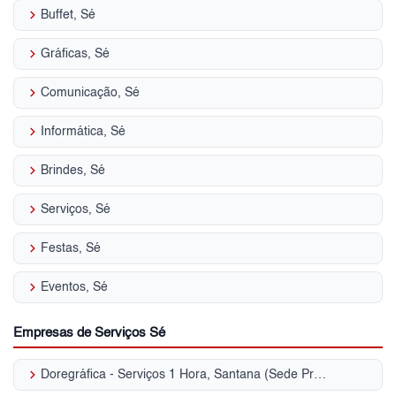
keyboard_arrow_right
Buffet, Sé
keyboard_arrow_right
Gráficas, Sé
keyboard_arrow_right
Comunicação, Sé
keyboard_arrow_right
Informática, Sé
keyboard_arrow_right
Brindes, Sé
keyboard_arrow_right
Serviços, Sé
keyboard_arrow_right
Festas, Sé
keyboard_arrow_right
Eventos, Sé
Empresas de Serviços Sé
keyboard_arrow_right
Doregráfica - Serviços 1 Hora, Santana (Sede Própria)