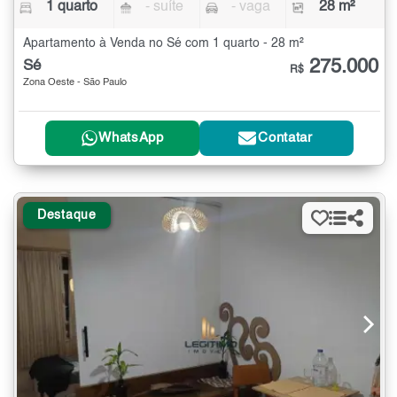
1 quarto
- suíte
- vaga
28 m²
Apartamento à Venda no Sé com 1 quarto - 28 m²
275.000
Sé
R$
Zona Oeste - São Paulo
WhatsApp
Contatar
Destaque