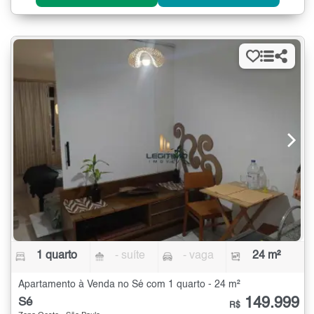
1 quarto
- suíte
- vaga
24 m²
Apartamento à Venda no Sé com 1 quarto - 24 m²
149.999
Sé
R$