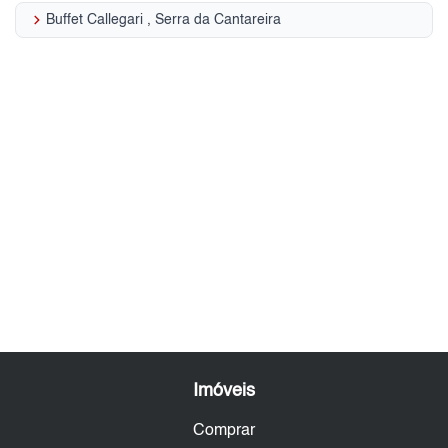
keyboard_arrow_right
Buffet Callegari , Serra da Cantareira
Imóveis
Comprar