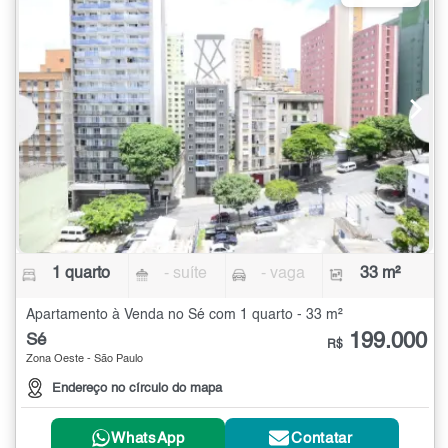
1 quarto
- suíte
- vaga
33 m²
Apartamento à Venda no Sé com 1 quarto - 33 m²
199.000
Sé
R$
Zona Oeste - São Paulo
Endereço no círculo do mapa
WhatsApp
Contatar