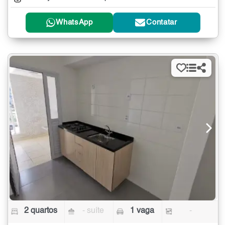
WhatsApp
Contatar
2 quartos
- suíte
1 vaga
-