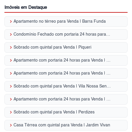
Imóveis em Destaque
keyboard_arrow_right
Apartamento no térreo para Venda | Barra Funda
keyboard_arrow_right
Condomínio Fechado com portaria 24 horas para Venda | Jardim Rio das Pedras
keyboard_arrow_right
Sobrado com quintal para Venda | Piqueri
keyboard_arrow_right
Apartamento com portaria 24 horas para Venda | Vila Madalena
keyboard_arrow_right
Apartamento com portaria 24 horas para Venda | Jardim Maristela
keyboard_arrow_right
Sobrado com quintal para Venda | Vila Nossa Senhora do Retiro
keyboard_arrow_right
Apartamento com portaria 24 horas para Venda | Jardim Bonfiglioli
keyboard_arrow_right
Sobrado com quintal para Venda | Perdizes
keyboard_arrow_right
Casa Térrea com quintal para Venda | Jardim Vivan