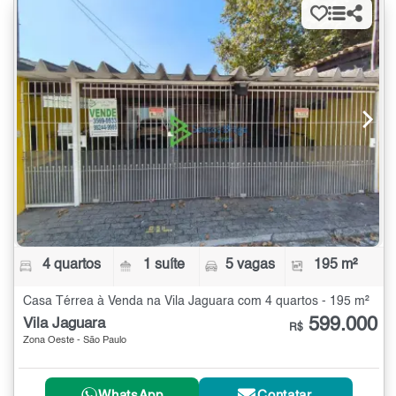
4 quartos
1 suíte
5 vagas
195 m²
Casa Térrea à Venda na Vila Jaguara com 4 quartos - 195 m²
599.000
Vila Jaguara
R$
Zona Oeste - São Paulo
WhatsApp
Contatar