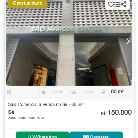
Oportunidade
-
- suíte
- vaga
60 m²
Sala Comercial à Venda no Sé - 60 m²
150.000
Sé
R$
Zona Oeste - São Paulo
WhatsApp
Contatar