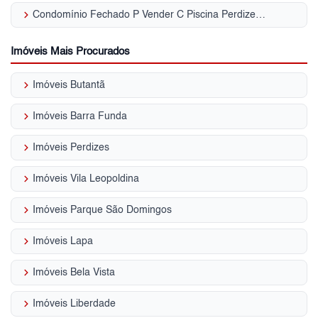
keyboard_arrow_right
Condomínio Fechado P Vender C Piscina Perdizes - SP
Imóveis Mais Procurados
keyboard_arrow_right
Imóveis Butantã
keyboard_arrow_right
Imóveis Barra Funda
keyboard_arrow_right
Imóveis Perdizes
keyboard_arrow_right
Imóveis Vila Leopoldina
keyboard_arrow_right
Imóveis Parque São Domingos
keyboard_arrow_right
Imóveis Lapa
keyboard_arrow_right
Imóveis Bela Vista
keyboard_arrow_right
Imóveis Liberdade