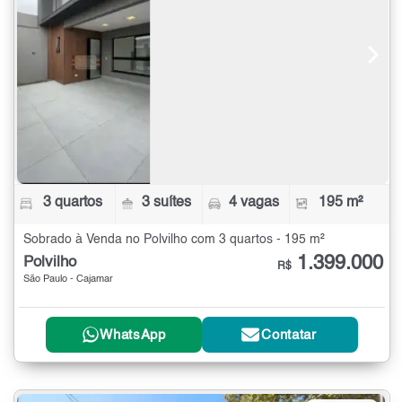
3 quartos
3 suítes
4 vagas
195 m²
Sobrado à Venda no Polvilho com 3 quartos - 195 m²
1.399.000
Polvilho
R$
São Paulo - Cajamar
WhatsApp
Contatar