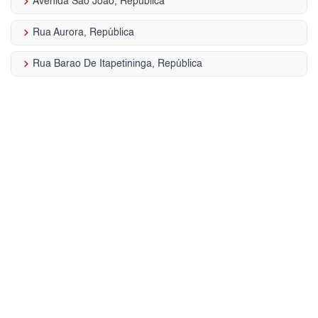
keyboard_arrow_right
Avenida Sao Joao, República
keyboard_arrow_right
Rua Aurora, República
keyboard_arrow_right
Rua Barao De Itapetininga, República