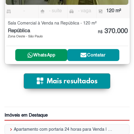
-
- suíte
- vaga
120 m²
Sala Comercial à Venda na República - 120 m²
370.000
República
R$
Zona Oeste - São Paulo
WhatsApp
Contatar
Imóveis em Destaque
keyboard_arrow_right
Apartamento com portaria 24 horas para Venda | República