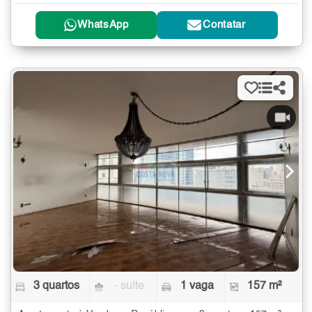
WhatsApp
Contatar
3 quartos
- suíte
1 vaga
157 m²