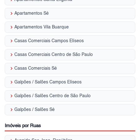
keyboard_arrow_right
Apartamentos Sé
keyboard_arrow_right
Apartamentos Vila Buarque
keyboard_arrow_right
Casas Comerciais Campos Elíseos
keyboard_arrow_right
Casas Comerciais Centro de São Paulo
keyboard_arrow_right
Casas Comerciais Sé
keyboard_arrow_right
Galpões / Salões Campos Elíseos
keyboard_arrow_right
Galpões / Salões Centro de São Paulo
keyboard_arrow_right
Galpões / Salões Sé
Imóveis por Ruas