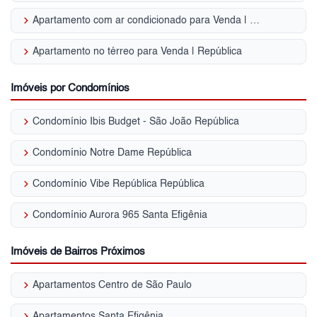
keyboard_arrow_right
Apartamento com ar condicionado para Venda | República
keyboard_arrow_right
Apartamento no térreo para Venda | República
Imóveis por Condomínios
keyboard_arrow_right
Condomínio Ibis Budget - São João República
keyboard_arrow_right
Condomínio Notre Dame República
keyboard_arrow_right
Condomínio Vibe República República
keyboard_arrow_right
Condomínio Aurora 965 Santa Efigênia
Imóveis de Bairros Próximos
keyboard_arrow_right
Apartamentos Centro de São Paulo
keyboard_arrow_right
Apartamentos Santa Efigênia