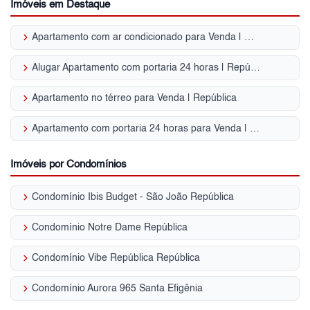
Imóveis em Destaque
keyboard_arrow_right
Apartamento com ar condicionado para Venda | República
keyboard_arrow_right
Alugar Apartamento com portaria 24 horas | República
keyboard_arrow_right
Apartamento no térreo para Venda | República
keyboard_arrow_right
Apartamento com portaria 24 horas para Venda | República
Imóveis por Condomínios
keyboard_arrow_right
Condomínio Ibis Budget - São João República
keyboard_arrow_right
Condomínio Notre Dame República
keyboard_arrow_right
Condomínio Vibe República República
keyboard_arrow_right
Condomínio Aurora 965 Santa Efigênia