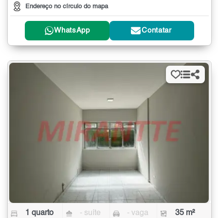
Endereço no círculo do mapa
WhatsApp
Contatar
1 quarto
- suíte
- vaga
35 m²