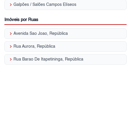
keyboard_arrow_right
Galpões / Salões Campos Elíseos
Imóveis por Ruas
keyboard_arrow_right
Avenida Sao Joao, República
keyboard_arrow_right
Rua Aurora, República
keyboard_arrow_right
Rua Barao De Itapetininga, República