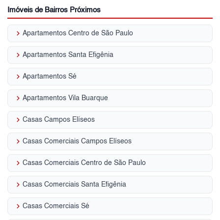
Imóveis de Bairros Próximos
keyboard_arrow_right
Apartamentos Centro de São Paulo
keyboard_arrow_right
Apartamentos Santa Efigênia
keyboard_arrow_right
Apartamentos Sé
keyboard_arrow_right
Apartamentos Vila Buarque
keyboard_arrow_right
Casas Campos Elíseos
keyboard_arrow_right
Casas Comerciais Campos Elíseos
keyboard_arrow_right
Casas Comerciais Centro de São Paulo
keyboard_arrow_right
Casas Comerciais Santa Efigênia
keyboard_arrow_right
Casas Comerciais Sé