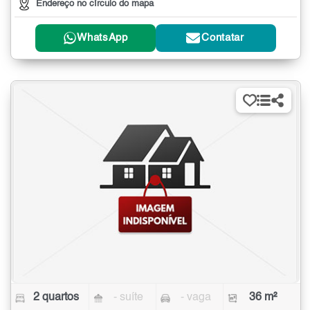
Endereço no círculo do mapa
WhatsApp
Contatar
2 quartos
- suíte
- vaga
36 m²