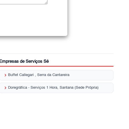
Empresas de Serviços Sé
keyboard_arrow_right
Buffet Callegari , Serra da Cantareira
keyboard_arrow_right
Doregráfica - Serviços 1 Hora, Santana (Sede Própria)