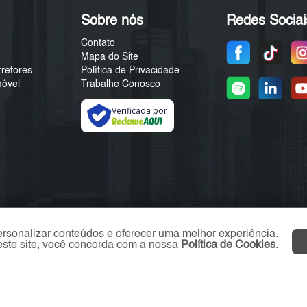
Sobre nós
Redes Sociai
Contato
Mapa do Site
rretores
Política de Privacidade
móvel
Trabalhe Conosco
Verificada por
ersonalizar conteúdos e oferecer uma melhor experiência.
ste site, você concorda com a nossa
Política de Cookies
.
ZO Imóvel © 2026 - Todos os direitos reservados