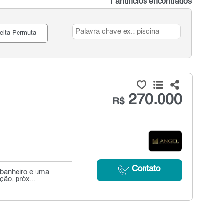
1 anúncios encontrados
eita Permuta
270.000
R$
Contato
 banheiro e uma
ção, próx...