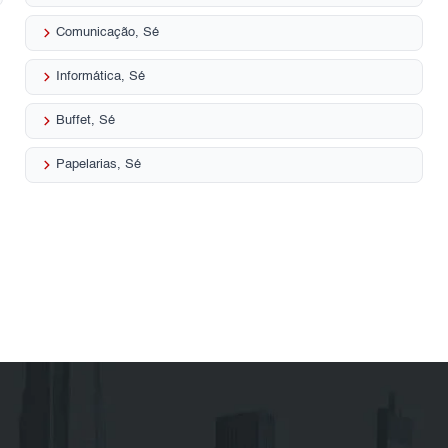
keyboard_arrow_right
Comunicação, Sé
keyboard_arrow_right
Informática, Sé
keyboard_arrow_right
Buffet, Sé
keyboard_arrow_right
Papelarias, Sé