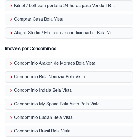
keyboard_arrow_right
Kitnet / Loft com portaria 24 horas para Venda | Bela Vista
keyboard_arrow_right
Comprar Casa Bela Vista
keyboard_arrow_right
Alugar Studio / Flat com ar condicionado | Bela Vista
Imóveis por Condomínios
keyboard_arrow_right
Condomínio Araken de Moraes Bela Vista
keyboard_arrow_right
Condomínio Bela Venezia Bela Vista
keyboard_arrow_right
Condomínio Indaia Bela Vista
keyboard_arrow_right
Condomínio My Space Bela Vista Bela Vista
keyboard_arrow_right
Condomínio Lucian Bela Vista
keyboard_arrow_right
Condomínio Brasil Bela Vista