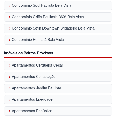
keyboard_arrow_right
Condomínio Soul Paulista Bela Vista
keyboard_arrow_right
Condomínio Griffe Pauliceia 360° Bela Vista
keyboard_arrow_right
Condomínio Setin Downtown Brigadeiro Bela Vista
keyboard_arrow_right
Condomínio Humaitá Bela Vista
Imóveis de Bairros Próximos
keyboard_arrow_right
Apartamentos Cerqueira César
keyboard_arrow_right
Apartamentos Consolação
keyboard_arrow_right
Apartamentos Jardim Paulista
keyboard_arrow_right
Apartamentos Liberdade
keyboard_arrow_right
Apartamentos República