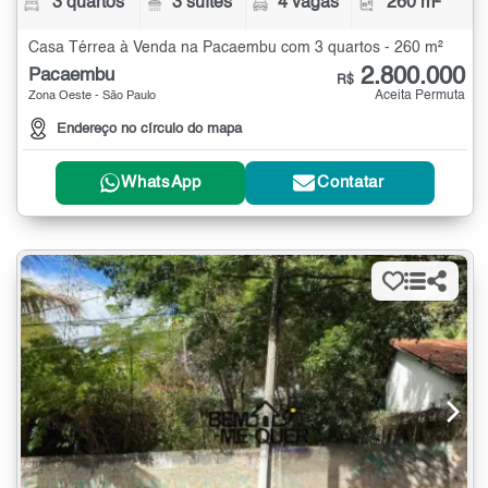
3 quartos
3 suítes
4 vagas
260 m²
Casa Térrea à Venda na Pacaembu com 3 quartos - 260 m²
2.800.000
Pacaembu
R$
Aceita Permuta
Zona Oeste - São Paulo
Endereço no círculo do mapa
WhatsApp
Contatar