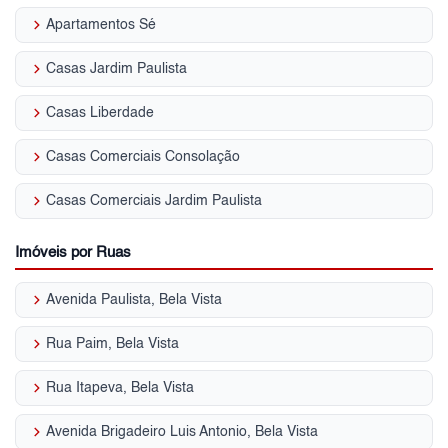
keyboard_arrow_right
Apartamentos Sé
keyboard_arrow_right
Casas Jardim Paulista
keyboard_arrow_right
Casas Liberdade
keyboard_arrow_right
Casas Comerciais Consolação
keyboard_arrow_right
Casas Comerciais Jardim Paulista
Imóveis por Ruas
keyboard_arrow_right
Avenida Paulista, Bela Vista
keyboard_arrow_right
Rua Paim, Bela Vista
keyboard_arrow_right
Rua Itapeva, Bela Vista
keyboard_arrow_right
Avenida Brigadeiro Luis Antonio, Bela Vista