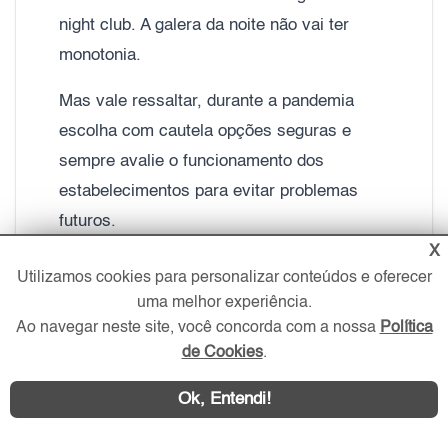
night club. A galera da noite não vai ter
monotonia.
Mas vale ressaltar, durante a pandemia
escolha com cautela opções seguras e
sempre avalie o funcionamento dos
estabelecimentos para evitar problemas
futuros.
X
Utilizamos cookies para personalizar conteúdos e oferecer
uma melhor experiência.
QUALIDADE DE VIDA NA BELA VISTA
Ao navegar neste site, você concorda com a nossa
Política
de Cookies
.
Com isso, ficou evidente a qualidade de
vida e conforto encontrado no bairro Bela
Ok, Entendi!
Vista. O local oferece várias opções de