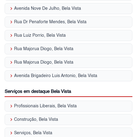
keyboard_arrow_right
Avenida Nove De Julho, Bela Vista
keyboard_arrow_right
Rua Dr Penaforte Mendes, Bela Vista
keyboard_arrow_right
Rua Luiz Porrio, Bela Vista
keyboard_arrow_right
Rua Majorua Diogo, Bela Vista
keyboard_arrow_right
Rua Majorua Diogo, Bela Vista
keyboard_arrow_right
Avenida Brigadeiro Luis Antonio, Bela Vista
Serviços em destaque Bela Vista
keyboard_arrow_right
Profissionais Liberais, Bela Vista
keyboard_arrow_right
Construção, Bela Vista
keyboard_arrow_right
Serviços, Bela Vista