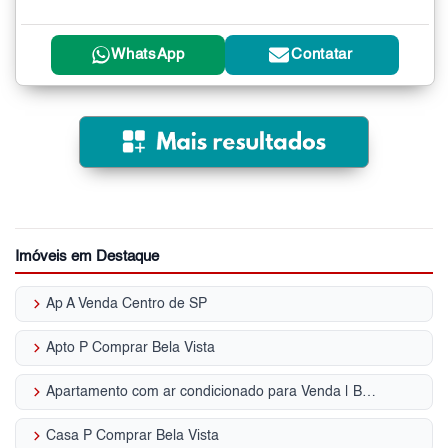
WhatsApp
Contatar
Imóveis em Destaque
keyboard_arrow_right
Ap A Venda Centro de SP
keyboard_arrow_right
Apto P Comprar Bela Vista
keyboard_arrow_right
Apartamento com ar condicionado para Venda | Bela Vista
keyboard_arrow_right
Casa P Comprar Bela Vista