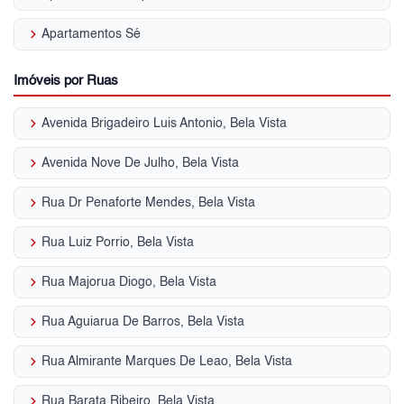
keyboard_arrow_right
Apartamentos Sé
Imóveis por Ruas
keyboard_arrow_right
Avenida Brigadeiro Luis Antonio, Bela Vista
keyboard_arrow_right
Avenida Nove De Julho, Bela Vista
keyboard_arrow_right
Rua Dr Penaforte Mendes, Bela Vista
keyboard_arrow_right
Rua Luiz Porrio, Bela Vista
keyboard_arrow_right
Rua Majorua Diogo, Bela Vista
keyboard_arrow_right
Rua Aguiarua De Barros, Bela Vista
keyboard_arrow_right
Rua Almirante Marques De Leao, Bela Vista
keyboard_arrow_right
Rua Barata Ribeiro, Bela Vista