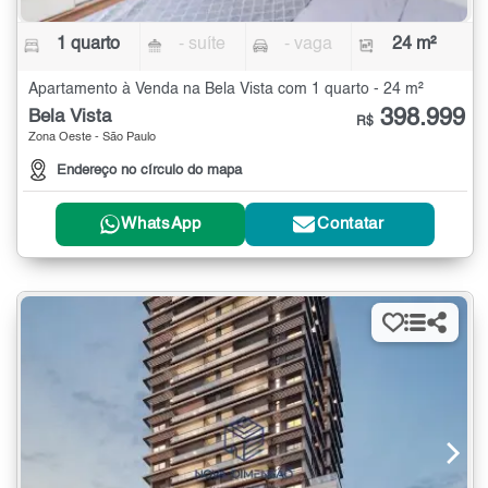
1 quarto
- suíte
- vaga
24 m²
Apartamento à Venda na Bela Vista com 1 quarto - 24 m²
398.999
Bela Vista
R$
Zona Oeste - São Paulo
Endereço no círculo do mapa
WhatsApp
Contatar