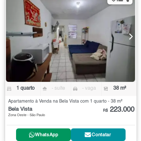
1 quarto
- suíte
- vaga
38 m²
Apartamento à Venda na Bela Vista com 1 quarto - 38 m²
223.000
Bela Vista
R$
Zona Oeste - São Paulo
WhatsApp
Contatar