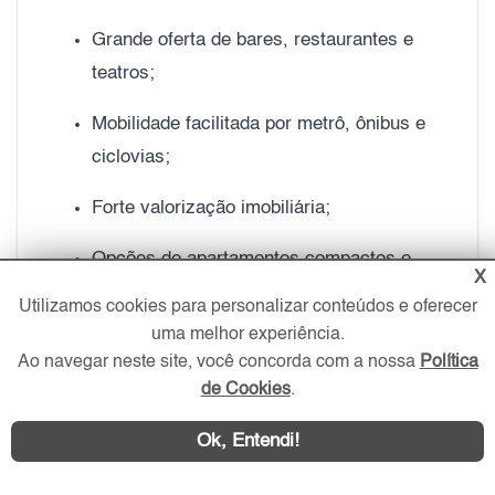
Grande oferta de bares, restaurantes e
teatros;
Mobilidade facilitada por metrô, ônibus e
ciclovias;
Forte valorização imobiliária;
Opções de apartamentos compactos e
X
imóveis de alto padrão.
Utilizamos cookies para personalizar conteúdos e oferecer
uma melhor experiência.
Mobilidade e transporte na Bela Vista
Ao navegar neste site, você concorda com a nossa
Política
de Cookies
.
Um dos maiores diferenciais da Bela Vista
Ok, Entendi!
é sua localização estratégica.