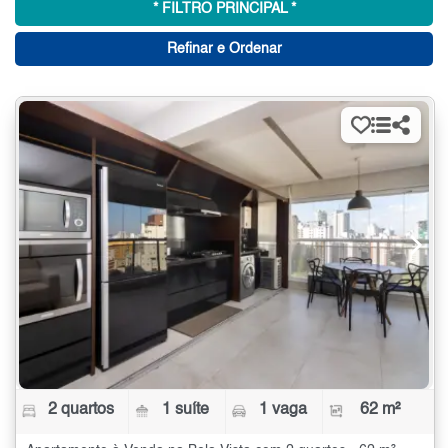
* FILTRO PRINCIPAL *
Refinar e Ordenar
2 quartos
1 suíte
1 vaga
62 m²