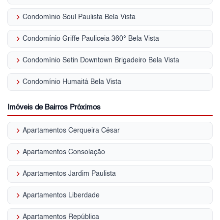
keyboard_arrow_right
Condomínio Soul Paulista Bela Vista
keyboard_arrow_right
Condomínio Griffe Pauliceia 360° Bela Vista
keyboard_arrow_right
Condomínio Setin Downtown Brigadeiro Bela Vista
keyboard_arrow_right
Condomínio Humaitá Bela Vista
Imóveis de Bairros Próximos
keyboard_arrow_right
Apartamentos Cerqueira César
keyboard_arrow_right
Apartamentos Consolação
keyboard_arrow_right
Apartamentos Jardim Paulista
keyboard_arrow_right
Apartamentos Liberdade
keyboard_arrow_right
Apartamentos República