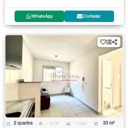
WhatsApp
Contatar
2 quartos
- suíte
- vaga
33 m²