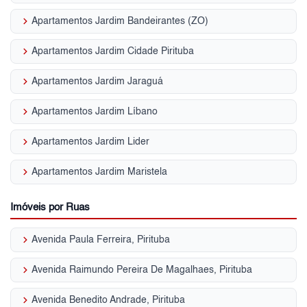
keyboard_arrow_right
Apartamentos Jardim Bandeirantes (ZO)
keyboard_arrow_right
Apartamentos Jardim Cidade Pirituba
keyboard_arrow_right
Apartamentos Jardim Jaraguá
keyboard_arrow_right
Apartamentos Jardim Líbano
keyboard_arrow_right
Apartamentos Jardim Lider
keyboard_arrow_right
Apartamentos Jardim Maristela
Imóveis por Ruas
keyboard_arrow_right
Avenida Paula Ferreira, Pirituba
keyboard_arrow_right
Avenida Raimundo Pereira De Magalhaes, Pirituba
keyboard_arrow_right
Avenida Benedito Andrade, Pirituba