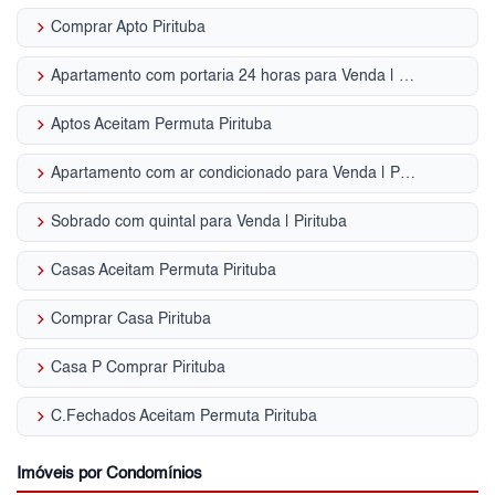
keyboard_arrow_right
Comprar Apto Pirituba
keyboard_arrow_right
Apartamento com portaria 24 horas para Venda | Pirituba
keyboard_arrow_right
Aptos Aceitam Permuta Pirituba
keyboard_arrow_right
Apartamento com ar condicionado para Venda | Pirituba
keyboard_arrow_right
Sobrado com quintal para Venda | Pirituba
keyboard_arrow_right
Casas Aceitam Permuta Pirituba
keyboard_arrow_right
Comprar Casa Pirituba
keyboard_arrow_right
Casa P Comprar Pirituba
keyboard_arrow_right
C.Fechados Aceitam Permuta Pirituba
Imóveis por Condomínios