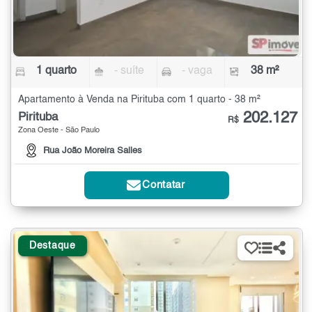
1 quarto
- suíte
- vaga
38 m²
Apartamento à Venda na Pirituba com 1 quarto - 38 m²
202.127
Pirituba
R$
Zona Oeste - São Paulo
Rua João Moreira Salles
Contatar
Destaque