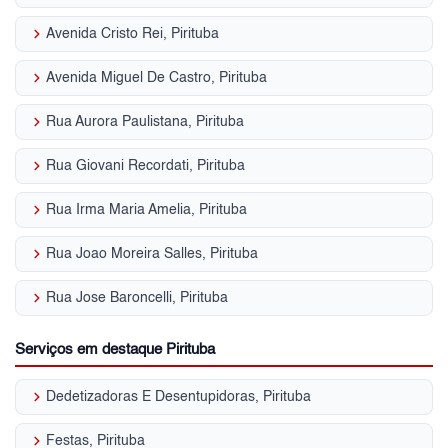
keyboard_arrow_right
Avenida Cristo Rei, Pirituba
keyboard_arrow_right
Avenida Miguel De Castro, Pirituba
keyboard_arrow_right
Rua Aurora Paulistana, Pirituba
keyboard_arrow_right
Rua Giovani Recordati, Pirituba
keyboard_arrow_right
Rua Irma Maria Amelia, Pirituba
keyboard_arrow_right
Rua Joao Moreira Salles, Pirituba
keyboard_arrow_right
Rua Jose Baroncelli, Pirituba
Serviços em destaque Pirituba
keyboard_arrow_right
Dedetizadoras E Desentupidoras, Pirituba
keyboard_arrow_right
Festas, Pirituba