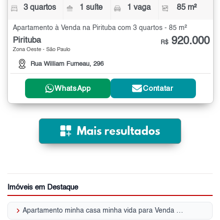
3 quartos
1 suíte
1 vaga
85 m²
Apartamento à Venda na Pirituba com 3 quartos - 85 m²
920.000
Pirituba
R$
Zona Oeste - São Paulo
Rua William Furneau, 296
WhatsApp
Contatar
Imóveis em Destaque
keyboard_arrow_right
Apartamento minha casa minha vida para Venda | Pirituba