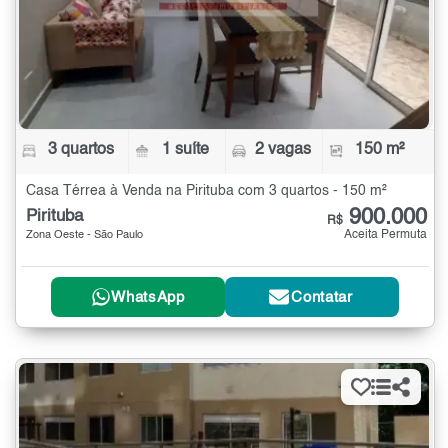
3 quartos
1 suíte
2 vagas
150 m²
Casa Térrea à Venda na Pirituba com 3 quartos - 150 m²
900.000
Pirituba
R$
Aceita Permuta
Zona Oeste - São Paulo
WhatsApp
Contatar