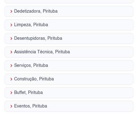
keyboard_arrow_right
Dedetizadora, Pirituba
keyboard_arrow_right
Limpeza, Pirituba
keyboard_arrow_right
Desentupidoras, Pirituba
keyboard_arrow_right
Assistência Técnica, Pirituba
keyboard_arrow_right
Serviços, Pirituba
keyboard_arrow_right
Construção, Pirituba
keyboard_arrow_right
Buffet, Pirituba
keyboard_arrow_right
Eventos, Pirituba