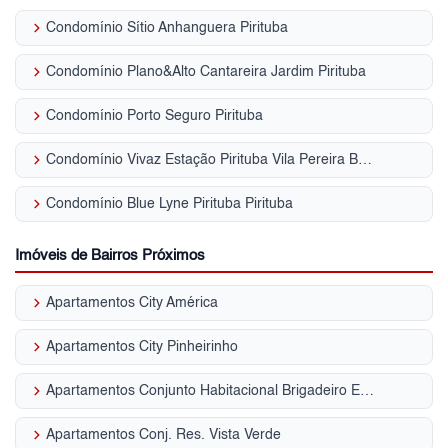
keyboard_arrow_right
Condomínio Sítio Anhanguera Pirituba
keyboard_arrow_right
Condomínio Plano&Alto Cantareira Jardim Pirituba
keyboard_arrow_right
Condomínio Porto Seguro Pirituba
keyboard_arrow_right
Condomínio Vivaz Estação Pirituba Vila Pereira Barreto
keyboard_arrow_right
Condomínio Blue Lyne Pirituba Pirituba
Imóveis de Bairros Próximos
keyboard_arrow_right
Apartamentos City América
keyboard_arrow_right
Apartamentos City Pinheirinho
keyboard_arrow_right
Apartamentos Conjunto Habitacional Brigadeiro Eduardo Gomes
keyboard_arrow_right
Apartamentos Conj. Res. Vista Verde