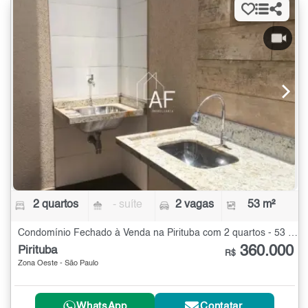
2 quartos
- suíte
2 vagas
53 m²
Condomínio Fechado à Venda na Pirituba com 2 quartos - 53 m²
360.000
Pirituba
R$
Zona Oeste - São Paulo
WhatsApp
Contatar