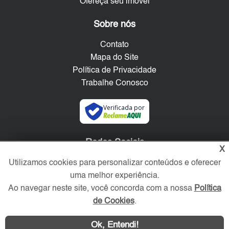
Ofereça seu imóvel
Sobre nós
Contato
Mapa do Site
Política de Privacidade
Trabalhe Conosco
Verificada por
Redes Sociais
X
Utilizamos cookies para personalizar conteúdos e oferecer
uma melhor experiência.
Ao navegar neste site, você concorda com a nossa
Política
de Cookies
.
Ok, Entendi!