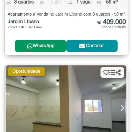
3 quartos
- suíte
1 vaga
50 m²
Apartamento à Venda no Jardim Líbano com 3 quartos - 50 m²
409.000
Jardim Líbano
R$
Aceita Permuta
Zona Oeste - São Paulo
WhatsApp
Contatar
Oportunidade