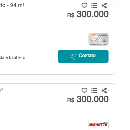
to - 94 m²
300.000
R$
Contato
la e banheiro
..
m²
300.000
R$