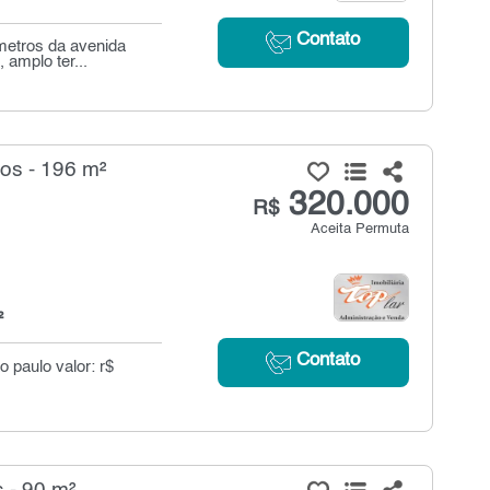
Contato
metros da avenida
 amplo ter...
os - 196 m²
320.000
R$
Aceita Permuta
²
Contato
o paulo valor: r$