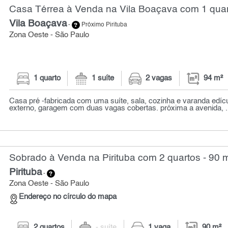
Casa Térrea à Venda na Vila Boaçava com 1 quar
Vila Boaçava
-
Próximo Pirituba
Zona Oeste - São Paulo
1 quarto
1 suíte
2 vagas
94 m²
Casa pré -fabricada com uma suíte, sala, cozinha e varanda edícu
externo, garagem com duas vagas cobertas. próxima a avenida, .
Sobrado à Venda na Pirituba com 2 quartos - 90 
Pirituba
-
Zona Oeste - São Paulo
Endereço no círculo do mapa
2 quartos
- suíte
1 vaga
90 m²