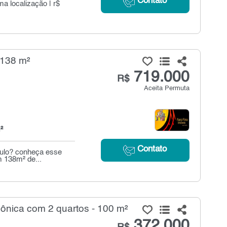
Contato
ma localização | r$
 138 m²
719.000
R$
Aceita Permuta
²
Contato
aulo? conheça esse
m 138m² de...
nica com 2 quartos - 100 m²
372.000