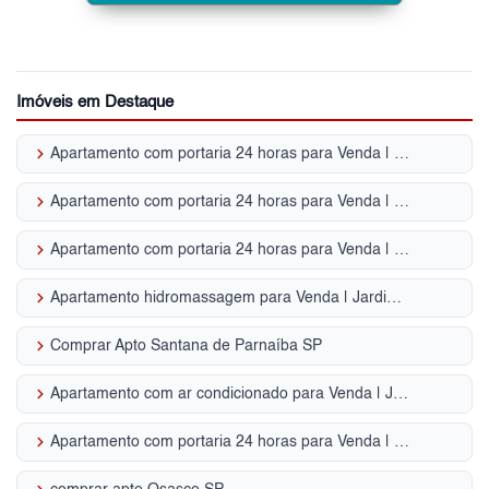
Imóveis em Destaque
keyboard_arrow_right
Apartamento com portaria 24 horas para Venda | Bela Vista (Osasco)
keyboard_arrow_right
Apartamento com portaria 24 horas para Venda | Jardim Tupanci
keyboard_arrow_right
Apartamento com portaria 24 horas para Venda | Centro de Osasco
keyboard_arrow_right
Apartamento hidromassagem para Venda | Jardim Paulista
keyboard_arrow_right
Comprar Apto Santana de Parnaíba SP
keyboard_arrow_right
Apartamento com ar condicionado para Venda | Jardim Paulista
keyboard_arrow_right
Apartamento com portaria 24 horas para Venda | Vila Pirituba