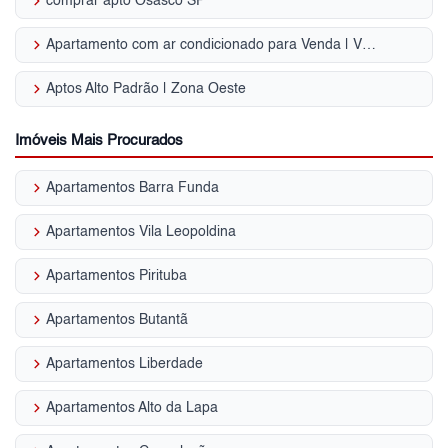
keyboard_arrow_right
comprar apto Osasco SP
keyboard_arrow_right
Apartamento com ar condicionado para Venda | Vila Ipojuca
keyboard_arrow_right
Aptos Alto Padrão | Zona Oeste
Imóveis Mais Procurados
keyboard_arrow_right
Apartamentos Barra Funda
keyboard_arrow_right
Apartamentos Vila Leopoldina
keyboard_arrow_right
Apartamentos Pirituba
keyboard_arrow_right
Apartamentos Butantã
keyboard_arrow_right
Apartamentos Liberdade
keyboard_arrow_right
Apartamentos Alto da Lapa