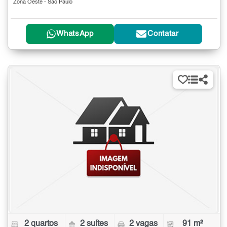
Zona Oeste - São Paulo
WhatsApp
Contatar
2 quartos
2 suítes
2 vagas
91 m²