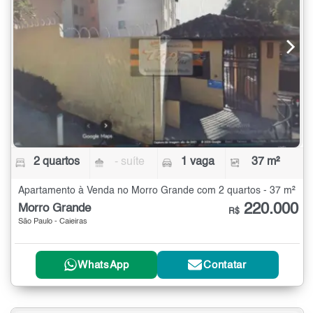
2 quartos
- suíte
1 vaga
37 m²
Apartamento à Venda no Morro Grande com 2 quartos - 37 m²
220.000
Morro Grande
R$
São Paulo - Caieiras
WhatsApp
Contatar