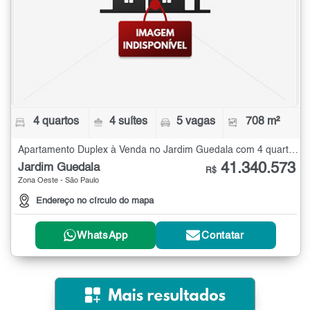
4 quartos
4 suítes
5 vagas
708 m²
Apartamento Duplex à Venda no Jardim Guedala com 4 quartos - 708 m²
41.340.573
Jardim Guedala
R$
Zona Oeste - São Paulo
Endereço no círculo do mapa
WhatsApp
Contatar