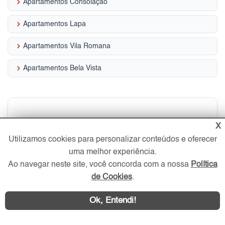
keyboard_arrow_right
Apartamentos Consolação
keyboard_arrow_right
Apartamentos Lapa
keyboard_arrow_right
Apartamentos Vila Romana
keyboard_arrow_right
Apartamentos Bela Vista
More nos melhores
X
Utilizamos cookies para personalizar conteúdos e oferecer
Apartamentos da Zona Oeste
uma melhor experiência.
Ao navegar neste site, você concorda com a nossa
Política
de São Paulo
de Cookies
.
Veja quanto custa o m² dos apartamentos na
Zona Oeste em 2026
Ok, Entendi!