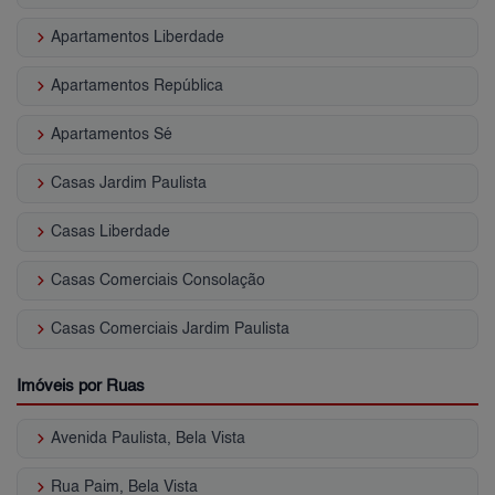
keyboard_arrow_right
Apartamentos Liberdade
keyboard_arrow_right
Apartamentos República
keyboard_arrow_right
Apartamentos Sé
keyboard_arrow_right
Casas Jardim Paulista
keyboard_arrow_right
Casas Liberdade
keyboard_arrow_right
Casas Comerciais Consolação
keyboard_arrow_right
Casas Comerciais Jardim Paulista
Imóveis por Ruas
keyboard_arrow_right
Avenida Paulista, Bela Vista
keyboard_arrow_right
Rua Paim, Bela Vista