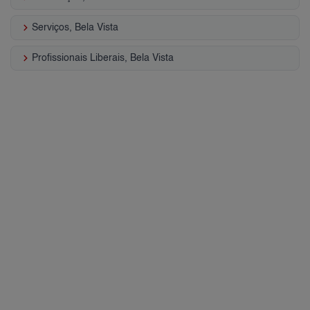
keyboard_arrow_right
Serviços, Bela Vista
keyboard_arrow_right
Profissionais Liberais, Bela Vista