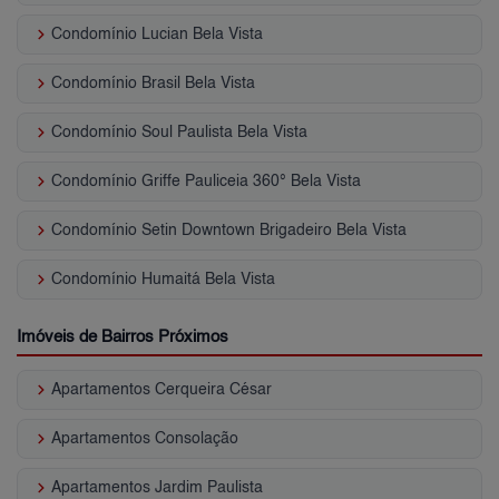
keyboard_arrow_right
Condomínio Lucian Bela Vista
keyboard_arrow_right
Condomínio Brasil Bela Vista
keyboard_arrow_right
Condomínio Soul Paulista Bela Vista
keyboard_arrow_right
Condomínio Griffe Pauliceia 360° Bela Vista
keyboard_arrow_right
Condomínio Setin Downtown Brigadeiro Bela Vista
keyboard_arrow_right
Condomínio Humaitá Bela Vista
Imóveis de Bairros Próximos
keyboard_arrow_right
Apartamentos Cerqueira César
keyboard_arrow_right
Apartamentos Consolação
keyboard_arrow_right
Apartamentos Jardim Paulista