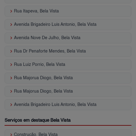
keyboard_arrow_right
Rua Itapeva, Bela Vista
keyboard_arrow_right
Avenida Brigadeiro Luis Antonio, Bela Vista
keyboard_arrow_right
Avenida Nove De Julho, Bela Vista
keyboard_arrow_right
Rua Dr Penaforte Mendes, Bela Vista
keyboard_arrow_right
Rua Luiz Porrio, Bela Vista
keyboard_arrow_right
Rua Majorua Diogo, Bela Vista
keyboard_arrow_right
Rua Majorua Diogo, Bela Vista
keyboard_arrow_right
Avenida Brigadeiro Luis Antonio, Bela Vista
Serviços em destaque Bela Vista
keyboard_arrow_right
Construção, Bela Vista