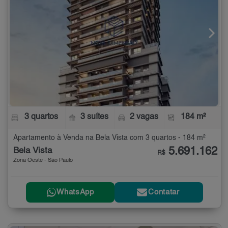
3 quartos
3 suítes
2 vagas
184 m²
Apartamento à Venda na Bela Vista com 3 quartos - 184 m²
5.691.162
Bela Vista
R$
Zona Oeste - São Paulo
WhatsApp
Contatar