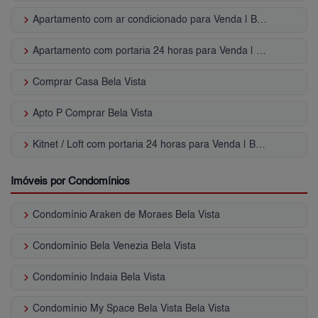
keyboard_arrow_right
Apartamento com ar condicionado para Venda | Bela Vista
keyboard_arrow_right
Apartamento com portaria 24 horas para Venda | Bela Vista
keyboard_arrow_right
Comprar Casa Bela Vista
keyboard_arrow_right
Apto P Comprar Bela Vista
keyboard_arrow_right
Kitnet / Loft com portaria 24 horas para Venda | Bela Vista
Imóveis por Condomínios
keyboard_arrow_right
Condomínio Araken de Moraes Bela Vista
keyboard_arrow_right
Condomínio Bela Venezia Bela Vista
keyboard_arrow_right
Condomínio Indaia Bela Vista
keyboard_arrow_right
Condomínio My Space Bela Vista Bela Vista