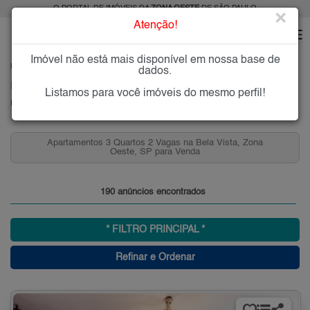
O PORTAL DE IMÓVEIS DA
ZONA OESTE
DE SÃO PAULO
×
Atenção!
Imóvel não está mais disponível em nossa base de
HOME
ZONA OESTE
COMPRAR
BELA VISTA
dados.
Imóveis à Venda na Bela Vista, Zona Oeste, SP
Listamos para você imóveis do mesmo perfil!
Bela Vista, Zona Oeste
Apartamentos 2 Quartos na Bela Vista, Zona Oeste, SP
para Venda
190 anúncios encontrados
* FILTRO PRINCIPAL *
Refinar e Ordenar