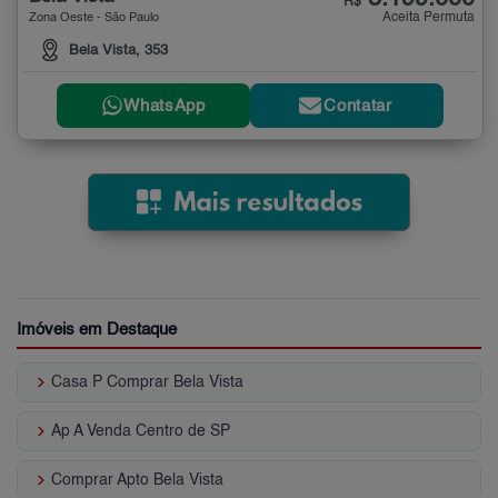
R$
Aceita Permuta
Zona Oeste - São Paulo
Bela Vista, 353
WhatsApp
Contatar
Imóveis em Destaque
keyboard_arrow_right
Casa P Comprar Bela Vista
keyboard_arrow_right
Ap A Venda Centro de SP
keyboard_arrow_right
Comprar Apto Bela Vista