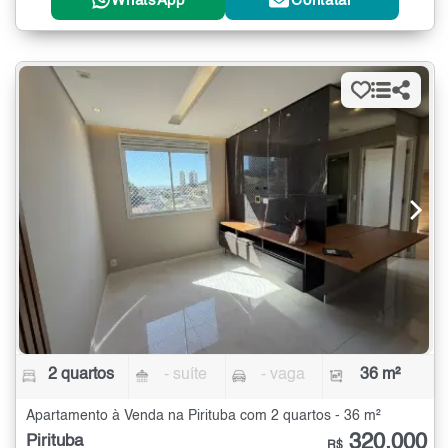
WhatsApp
Contatar
2 quartos
- suíte
- vaga
36 m²
Apartamento à Venda na Pirituba com 2 quartos - 36 m²
320.000
Pirituba
R$