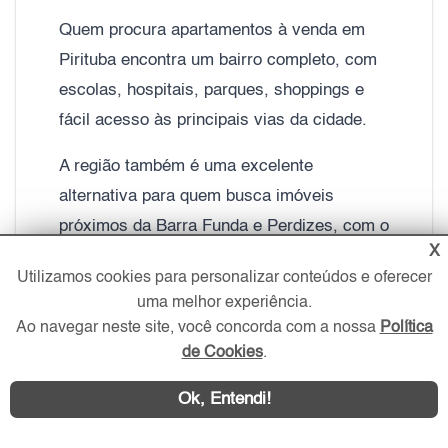
Quem procura apartamentos à venda em
Pirituba encontra um bairro completo, com
escolas, hospitais, parques, shoppings e
fácil acesso às principais vias da cidade.
A região também é uma excelente
alternativa para quem busca imóveis
próximos da Barra Funda e Perdizes, com o
X
melhor custo-benefício.
Utilizamos cookies para personalizar conteúdos e oferecer
uma melhor experiência.
Ao navegar neste site, você concorda com a nossa
Política
Educação em Pirituba
de Cookies
.
Para famílias com filhos e estudantes,
Ok, Entendi!
Pirituba oferece excelentes opções de