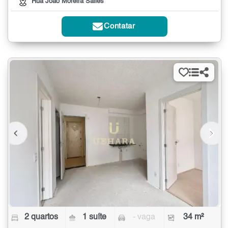
Rua João Moreira Salles
Contatar
2 quartos
1 suíte
- vaga
34 m²