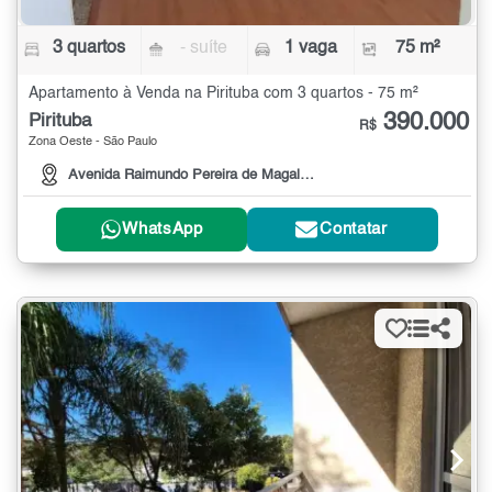
3 quartos
- suíte
1 vaga
75 m²
Apartamento à Venda na Pirituba com 3 quartos - 75 m²
390.000
Pirituba
R$
Zona Oeste - São Paulo
Avenida Raimundo Pereira de Magalhães, 1720
WhatsApp
Contatar