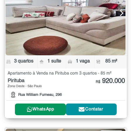
3 quartos
1 suíte
1 vaga
85 m²
Apartamento à Venda na Pirituba com 3 quartos - 85 m²
920.000
Pirituba
R$
Zona Oeste - São Paulo
Rua William Furneau, 296
WhatsApp
Contatar