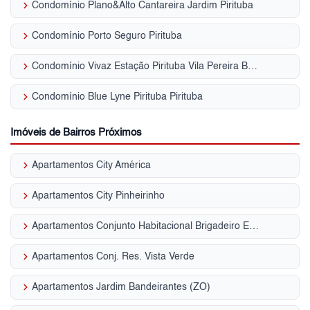
keyboard_arrow_right
Condomínio Plano&Alto Cantareira Jardim Pirituba
keyboard_arrow_right
Condomínio Porto Seguro Pirituba
keyboard_arrow_right
Condomínio Vivaz Estação Pirituba Vila Pereira Barreto
keyboard_arrow_right
Condomínio Blue Lyne Pirituba Pirituba
Imóveis de Bairros Próximos
keyboard_arrow_right
Apartamentos City América
keyboard_arrow_right
Apartamentos City Pinheirinho
keyboard_arrow_right
Apartamentos Conjunto Habitacional Brigadeiro Eduardo Gomes
keyboard_arrow_right
Apartamentos Conj. Res. Vista Verde
keyboard_arrow_right
Apartamentos Jardim Bandeirantes (ZO)