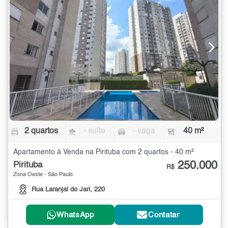
2 quartos
- suíte
- vaga
40 m²
Apartamento à Venda na Pirituba com 2 quartos - 40 m²
250.000
Pirituba
R$
Zona Oeste - São Paulo
Rua Laranjal do Jari, 220
WhatsApp
Contatar