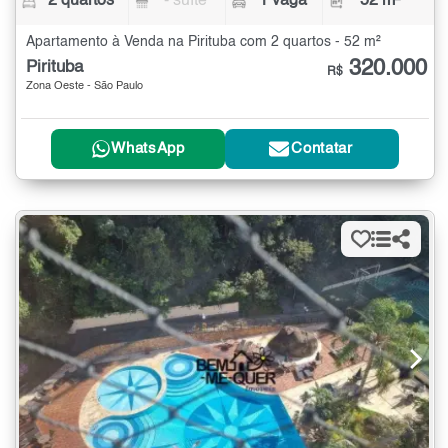
2 quartos
- suíte
1 vaga
52 m²
Apartamento à Venda na Pirituba com 2 quartos - 52 m²
320.000
Pirituba
R$
Zona Oeste - São Paulo
WhatsApp
Contatar