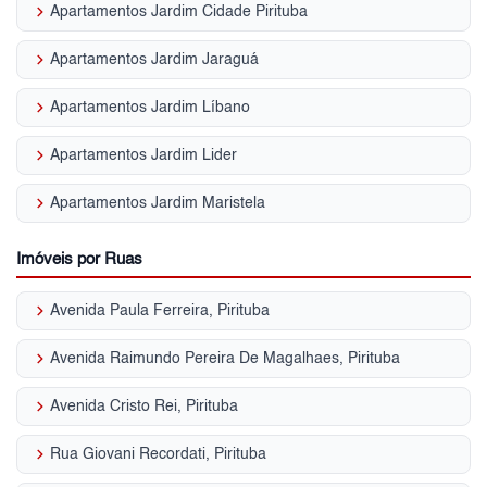
keyboard_arrow_right
Apartamentos Jardim Cidade Pirituba
keyboard_arrow_right
Apartamentos Jardim Jaraguá
keyboard_arrow_right
Apartamentos Jardim Líbano
keyboard_arrow_right
Apartamentos Jardim Lider
keyboard_arrow_right
Apartamentos Jardim Maristela
Imóveis por Ruas
keyboard_arrow_right
Avenida Paula Ferreira, Pirituba
keyboard_arrow_right
Avenida Raimundo Pereira De Magalhaes, Pirituba
keyboard_arrow_right
Avenida Cristo Rei, Pirituba
keyboard_arrow_right
Rua Giovani Recordati, Pirituba