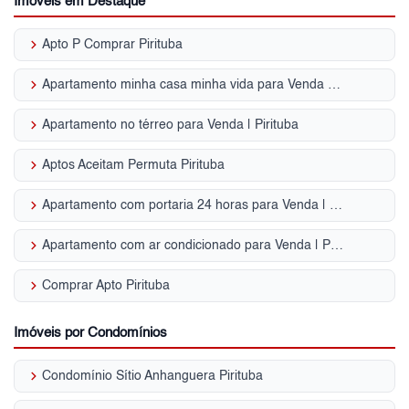
Imóveis em Destaque
keyboard_arrow_right
Apto P Comprar Pirituba
keyboard_arrow_right
Apartamento minha casa minha vida para Venda | Pirituba
keyboard_arrow_right
Apartamento no térreo para Venda | Pirituba
keyboard_arrow_right
Aptos Aceitam Permuta Pirituba
keyboard_arrow_right
Apartamento com portaria 24 horas para Venda | Pirituba
keyboard_arrow_right
Apartamento com ar condicionado para Venda | Pirituba
keyboard_arrow_right
Comprar Apto Pirituba
Imóveis por Condomínios
keyboard_arrow_right
Condomínio Sítio Anhanguera Pirituba