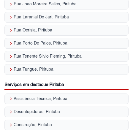
keyboard_arrow_right
Rua Joao Moreira Salles, Pirituba
keyboard_arrow_right
Rua Laranjal Do Jari, Pirituba
keyboard_arrow_right
Rua Ocrisia, Pirituba
keyboard_arrow_right
Rua Porto De Palos, Pirituba
keyboard_arrow_right
Rua Tenente Silvio Fleming, Pirituba
keyboard_arrow_right
Rua Tungue, Pirituba
Serviços em destaque Pirituba
keyboard_arrow_right
Assistência Técnica, Pirituba
keyboard_arrow_right
Desentupidoras, Pirituba
keyboard_arrow_right
Construção, Pirituba