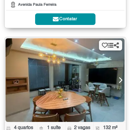
Avenida Paula Ferreira
Contatar
4 quartos
1 suíte
2 vagas
132 m²