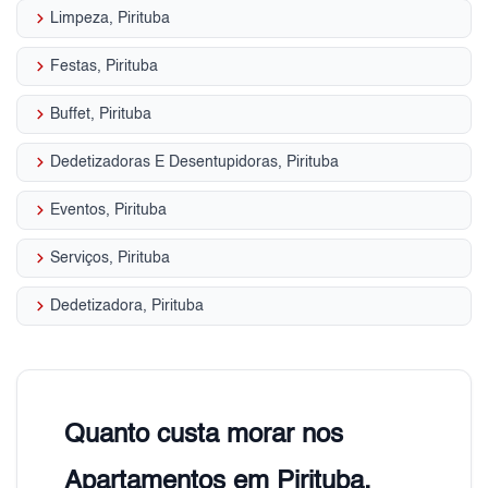
keyboard_arrow_right
Limpeza, Pirituba
keyboard_arrow_right
Festas, Pirituba
keyboard_arrow_right
Buffet, Pirituba
keyboard_arrow_right
Dedetizadoras E Desentupidoras, Pirituba
keyboard_arrow_right
Eventos, Pirituba
keyboard_arrow_right
Serviços, Pirituba
keyboard_arrow_right
Dedetizadora, Pirituba
Quanto custa morar nos
Apartamentos em Pirituba,