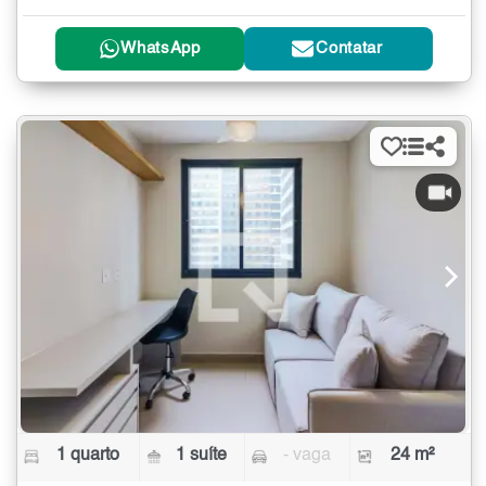
WhatsApp
Contatar
1 quarto
1 suíte
- vaga
24 m²