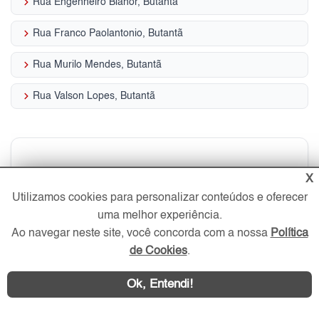
keyboard_arrow_right
Rua Engenheiro Bianor, Butantã
keyboard_arrow_right
Rua Franco Paolantonio, Butantã
keyboard_arrow_right
Rua Murilo Mendes, Butantã
keyboard_arrow_right
Rua Valson Lopes, Butantã
Quanto custa morar nos
X
Utilizamos cookies para personalizar conteúdos e oferecer
Apartamentos no Butantã,
uma melhor experiência.
Ao navegar neste site, você concorda com a nossa
Política
Zona Oeste - SP
de Cookies
.
Veja quanto custa o m² dos Apartamentos no
Butantã em 2026
Ok, Entendi!