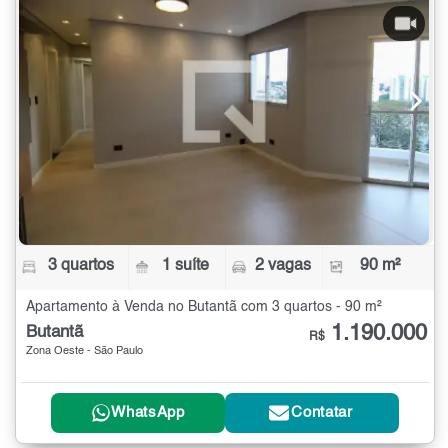
3 quartos
1 suíte
2 vagas
90 m²
Apartamento à Venda no Butantã com 3 quartos - 90 m²
1.190.000
Butantã
R$
Zona Oeste - São Paulo
WhatsApp
Contatar