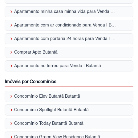
keyboard_arrow_right
Apartamento minha casa minha vida para Venda | Butantã
keyboard_arrow_right
Apartamento com ar condicionado para Venda | Butantã
keyboard_arrow_right
Apartamento com portaria 24 horas para Venda | Butantã
keyboard_arrow_right
Comprar Apto Butantã
keyboard_arrow_right
Apartamento no térreo para Venda | Butantã
Imóveis por Condomínios
keyboard_arrow_right
Condomínio Elev Butantã Butantã
keyboard_arrow_right
Condomínio Spotlight Butantã Butantã
keyboard_arrow_right
Condomínio Today Butantã Butantã
keyboard_arrow_right
Condomínio Green View Residence Butantã