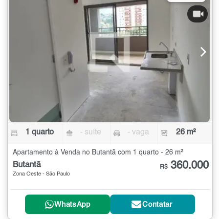
1 quarto
- suíte
- vaga
26 m²
Apartamento à Venda no Butantã com 1 quarto - 26 m²
360.000
Butantã
R$
Zona Oeste - São Paulo
WhatsApp
Contatar