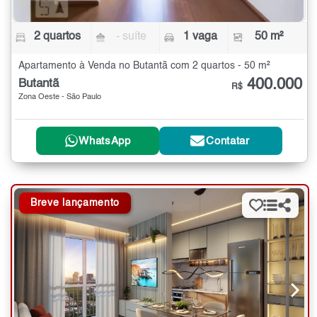
2 quartos
- suíte
1 vaga
50 m²
Apartamento à Venda no Butantã com 2 quartos - 50 m²
400.000
Butantã
R$
Zona Oeste - São Paulo
WhatsApp
Contatar
Breve lançamento