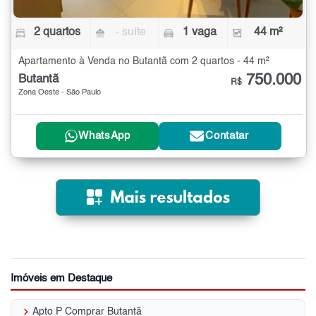
2 quartos
- suíte
1 vaga
44 m²
Apartamento à Venda no Butantã com 2 quartos - 44 m²
750.000
Butantã
R$
Zona Oeste - São Paulo
WhatsApp
Contatar
Imóveis em Destaque
keyboard_arrow_right
Apto P Comprar Butantã