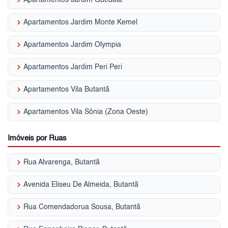
keyboard_arrow_right
Apartamentos Jardim Monte Kemel
keyboard_arrow_right
Apartamentos Jardim Olympia
keyboard_arrow_right
Apartamentos Jardim Peri Peri
keyboard_arrow_right
Apartamentos Vila Butantã
keyboard_arrow_right
Apartamentos Vila Sônia (Zona Oeste)
Imóveis por Ruas
keyboard_arrow_right
Rua Alvarenga, Butantã
keyboard_arrow_right
Avenida Eliseu De Almeida, Butantã
keyboard_arrow_right
Rua Comendadorua Sousa, Butantã