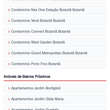
keyboard_arrow_right
Condomínio Nex One Estação Butantã Butantã
keyboard_arrow_right
Condomínio Verdi Butantã Butantã
keyboard_arrow_right
Condomínio Connect Butantã Butantã
keyboard_arrow_right
Condomínio West Garden Butantã
keyboard_arrow_right
Condomínio Grand Metropolitan Butantã Butantã
keyboard_arrow_right
Condomínio Porto Fino Butantã
Imóveis de Bairros Próximos
keyboard_arrow_right
Apartamentos Jardim Bonfiglioli
keyboard_arrow_right
Apartamentos Jardim Gilda Maria
keyboard_arrow_right
Apartamentos Jardim Guedala