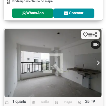
Endereço no círculo do mapa
WhatsApp
Contatar
1 quarto
- suíte
- vaga
35 m²