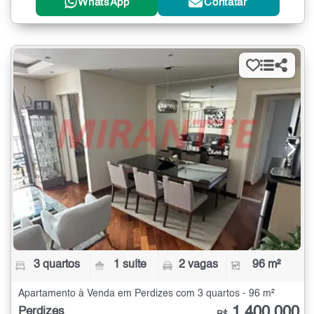
WhatsApp
Contatar
3 quartos
1 suíte
2 vagas
96 m²
Apartamento à Venda em Perdizes com 3 quartos - 96 m²
1.400.000
Perdizes