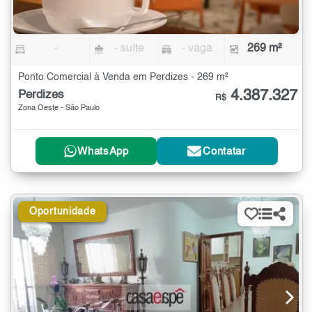
-
- suíte
- vaga
269 m²
Ponto Comercial à Venda em Perdizes - 269 m²
4.387.327
Perdizes
R$
Zona Oeste - São Paulo
WhatsApp
Contatar
Oportunidade