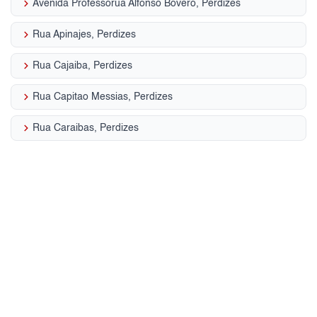
keyboard_arrow_right
Avenida Professorua Alfonso Bovero, Perdizes
keyboard_arrow_right
Rua Apinajes, Perdizes
keyboard_arrow_right
Rua Cajaiba, Perdizes
keyboard_arrow_right
Rua Capitao Messias, Perdizes
keyboard_arrow_right
Rua Caraibas, Perdizes