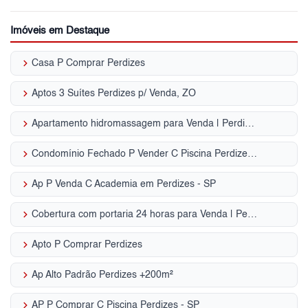
Imóveis em Destaque
keyboard_arrow_right
Casa P Comprar Perdizes
keyboard_arrow_right
Aptos 3 Suítes Perdizes p/ Venda, ZO
keyboard_arrow_right
Apartamento hidromassagem para Venda | Perdizes
keyboard_arrow_right
Condomínio Fechado P Vender C Piscina Perdizes - SP
keyboard_arrow_right
Ap P Venda C Academia em Perdizes - SP
keyboard_arrow_right
Cobertura com portaria 24 horas para Venda | Perdizes
keyboard_arrow_right
Apto P Comprar Perdizes
keyboard_arrow_right
Ap Alto Padrão Perdizes +200m²
keyboard_arrow_right
AP P Comprar C Piscina Perdizes - SP