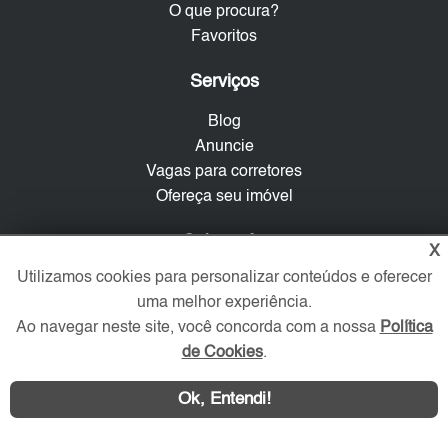
O que procura?
Favoritos
Serviços
Blog
Anuncie
Vagas para corretores
Ofereça seu imóvel
Sobre nós
X
Utilizamos cookies para personalizar conteúdos e oferecer
Contato
uma melhor experiência.
Mapa do Site
Ao navegar neste site, você concorda com a nossa
Política
Política de Privacidade
de Cookies
.
Trabalhe Conosco
Ok, Entendi!
Verificada por