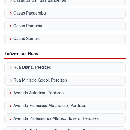
keyboard_arrow_right
Casas Jardim das Bandeiras
keyboard_arrow_right
Casas Pacaembu
keyboard_arrow_right
Casas Pompéia
keyboard_arrow_right
Casas Sumaré
Imóveis por Ruas
keyboard_arrow_right
Rua Diana, Perdizes
keyboard_arrow_right
Rua Ministro Godoi, Perdizes
keyboard_arrow_right
Avenida Antartica, Perdizes
keyboard_arrow_right
Avenida Francisco Matarazzo, Perdizes
keyboard_arrow_right
Avenida Professorua Alfonso Bovero, Perdizes