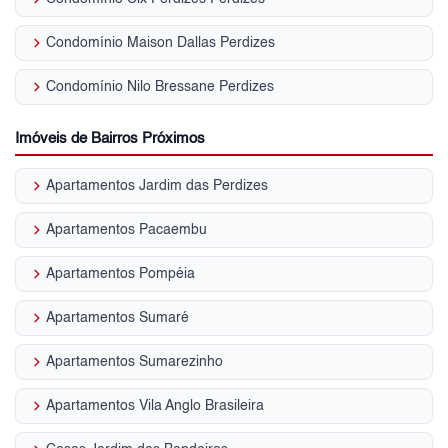
keyboard_arrow_right
Condomínio Maison Dallas Perdizes
keyboard_arrow_right
Condomínio Nilo Bressane Perdizes
Imóveis de Bairros Próximos
keyboard_arrow_right
Apartamentos Jardim das Perdizes
keyboard_arrow_right
Apartamentos Pacaembu
keyboard_arrow_right
Apartamentos Pompéia
keyboard_arrow_right
Apartamentos Sumaré
keyboard_arrow_right
Apartamentos Sumarezinho
keyboard_arrow_right
Apartamentos Vila Anglo Brasileira