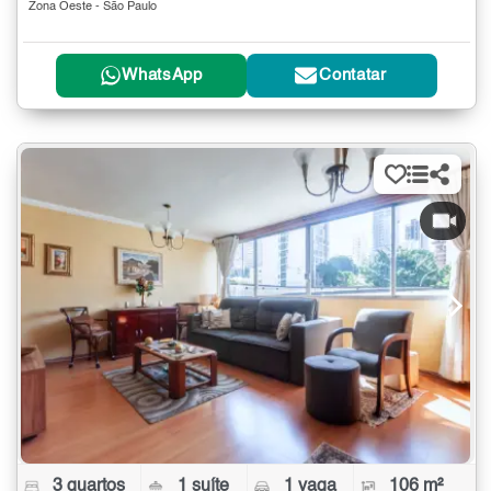
Zona Oeste - São Paulo
WhatsApp
Contatar
3 quartos
1 suíte
1 vaga
106 m²