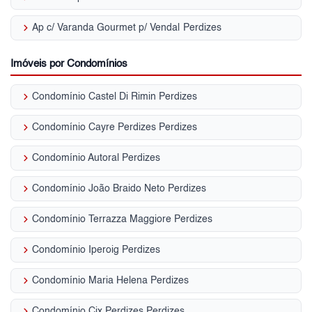
keyboard_arrow_right
Ap c/ Varanda Gourmet p/ Venda| Perdizes
Imóveis por Condomínios
keyboard_arrow_right
Condomínio Castel Di Rimin Perdizes
keyboard_arrow_right
Condomínio Cayre Perdizes Perdizes
keyboard_arrow_right
Condomínio Autoral Perdizes
keyboard_arrow_right
Condomínio João Braido Neto Perdizes
keyboard_arrow_right
Condomínio Terrazza Maggiore Perdizes
keyboard_arrow_right
Condomínio Iperoig Perdizes
keyboard_arrow_right
Condomínio Maria Helena Perdizes
keyboard_arrow_right
Condomínio Cix Perdizes Perdizes