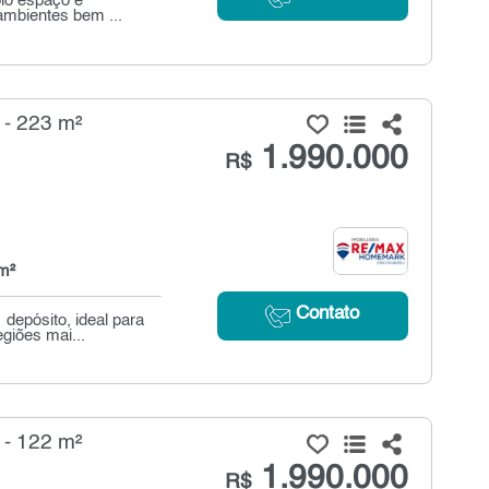
plo espaço e
 ambientes bem ...
 - 223 m²
1.990.000
R$
m²
Contato
depósito, ideal para
giões mai...
 - 122 m²
1.990.000
R$