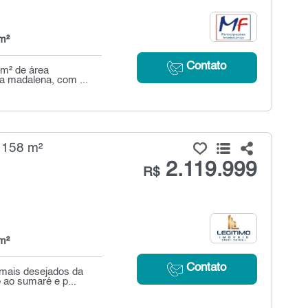
m²
Contato
 m² de área
la madalena, com ...
 158 m²
2.119.999
R$
m²
Contato
mais desejados da
 ao sumaré e p...