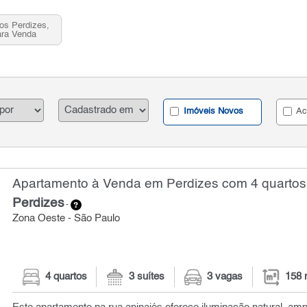
os Perdizes,
ara Venda
Imóveis Novos
Ac
Apartamento à Venda em Perdizes com 4 quartos
Perdizes
-
Zona Oeste - São Paulo
4 quartos
3 suítes
3 vagas
158 