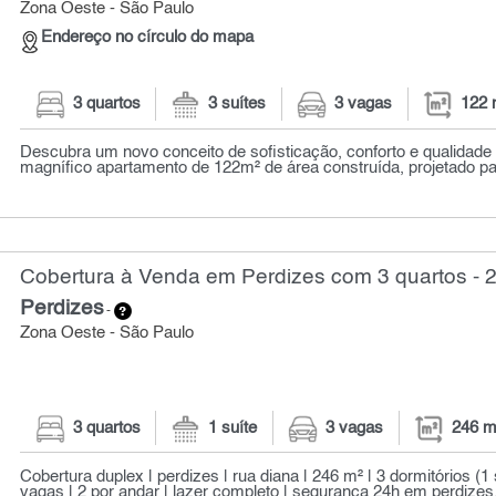
Zona Oeste - São Paulo
Endereço no círculo do mapa
3 quartos
3 suítes
3 vagas
122 
Descubra um novo conceito de sofisticação, conforto e qualidade 
magnífico apartamento de 122m² de área construída, projetado par
Cobertura à Venda em Perdizes com 3 quartos - 
Perdizes
-
Zona Oeste - São Paulo
3 quartos
1 suíte
3 vagas
246 m
Cobertura duplex | perdizes | rua diana | 246 m² | 3 dormitórios (1 
vagas | 2 por andar | lazer completo | segurança 24h em perdizes, 