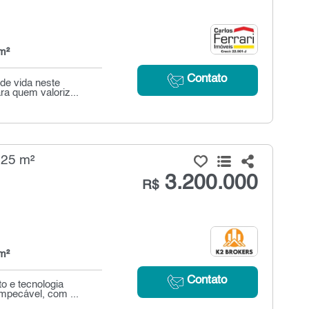
m²
Contato
de vida neste
a quem valoriz...
225 m²
3.200.000
R$
m²
Contato
o e tecnologia
mpecável, com ...