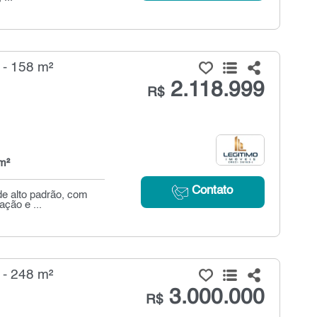
 - 158 m²
2.118.999
R$
m²
Contato
e alto padrão, com
ação e ...
 - 248 m²
3.000.000
R$