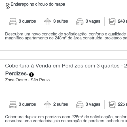
Endereço no círculo do mapa
3 quartos
3 suítes
3 vagas
248 
Descubra um novo conceito de sofisticação, conforto e qualidade 
magnífico apartamento de 248m² de área construída, projetado par
Cobertura à Venda em Perdizes com 3 quartos - 
Perdizes
-
Zona Oeste - São Paulo
3 quartos
2 suítes
3 vagas
225 
Cobertura duplex em perdizes com 225m² de sofisticação, confort
descubra uma verdadeira joia no coração de perdizes: cobertura i