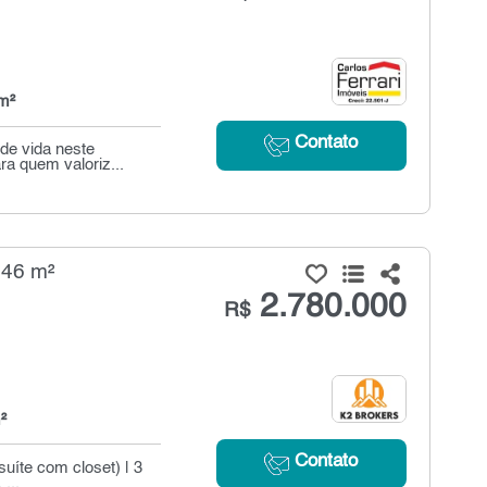
m²
Contato
de vida neste
a quem valoriz...
246 m²
2.780.000
R$
²
Contato
suíte com closet) | 3
...