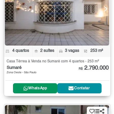
4 quartos
2 suítes
3 vagas
253 m²
Casa Térrea à Venda no Sumaré com 4 quartos - 253 m²
2.790.000
Sumaré
R$
Zona Oeste - São Paulo
WhatsApp
Contatar