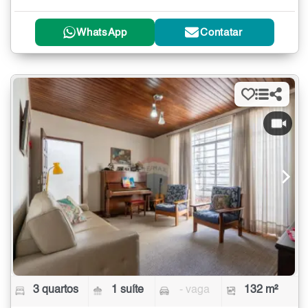
WhatsApp
Contatar
3 quartos
1 suíte
- vaga
132 m²