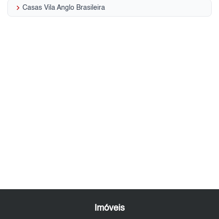
keyboard_arrow_right
Casas Vila Anglo Brasileira
Imóveis