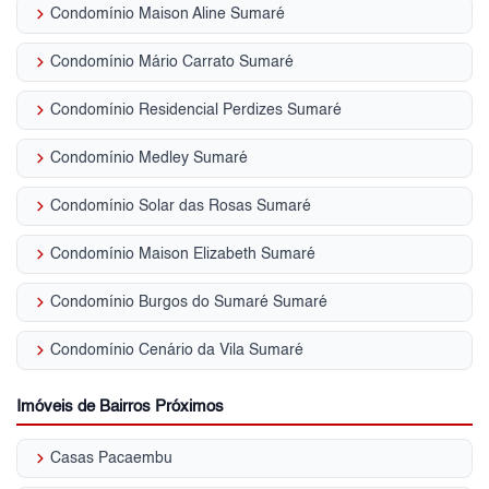
keyboard_arrow_right
Condomínio Maison Aline Sumaré
keyboard_arrow_right
Condomínio Mário Carrato Sumaré
keyboard_arrow_right
Condomínio Residencial Perdizes Sumaré
keyboard_arrow_right
Condomínio Medley Sumaré
keyboard_arrow_right
Condomínio Solar das Rosas Sumaré
keyboard_arrow_right
Condomínio Maison Elizabeth Sumaré
keyboard_arrow_right
Condomínio Burgos do Sumaré Sumaré
keyboard_arrow_right
Condomínio Cenário da Vila Sumaré
Imóveis de Bairros Próximos
keyboard_arrow_right
Casas Pacaembu