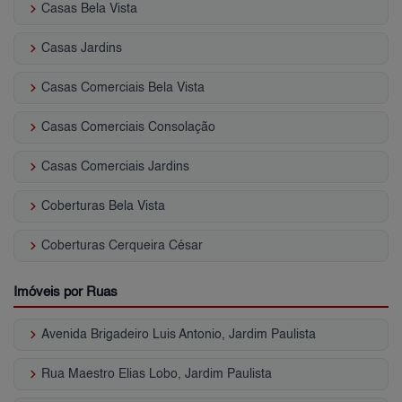
keyboard_arrow_right
Casas Bela Vista
keyboard_arrow_right
Casas Jardins
keyboard_arrow_right
Casas Comerciais Bela Vista
keyboard_arrow_right
Casas Comerciais Consolação
keyboard_arrow_right
Casas Comerciais Jardins
keyboard_arrow_right
Coberturas Bela Vista
keyboard_arrow_right
Coberturas Cerqueira César
Imóveis por Ruas
keyboard_arrow_right
Avenida Brigadeiro Luis Antonio, Jardim Paulista
keyboard_arrow_right
Rua Maestro Elias Lobo, Jardim Paulista