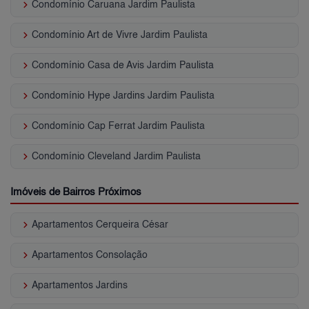
keyboard_arrow_right
Condomínio Caruana Jardim Paulista
keyboard_arrow_right
Condomínio Art de Vivre Jardim Paulista
keyboard_arrow_right
Condomínio Casa de Avis Jardim Paulista
keyboard_arrow_right
Condomínio Hype Jardins Jardim Paulista
keyboard_arrow_right
Condomínio Cap Ferrat Jardim Paulista
keyboard_arrow_right
Condomínio Cleveland Jardim Paulista
Imóveis de Bairros Próximos
keyboard_arrow_right
Apartamentos Cerqueira César
keyboard_arrow_right
Apartamentos Consolação
keyboard_arrow_right
Apartamentos Jardins