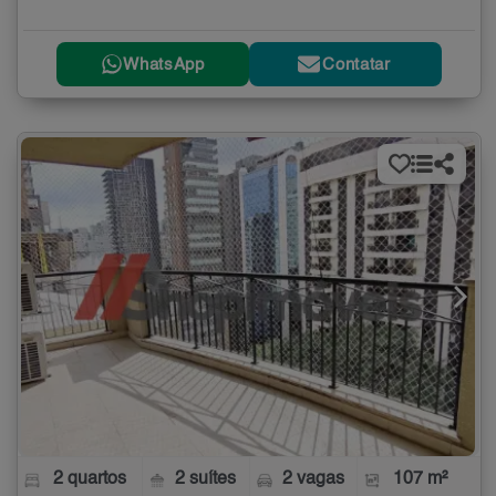
WhatsApp
Contatar
2 quartos
2 suítes
2 vagas
107 m²