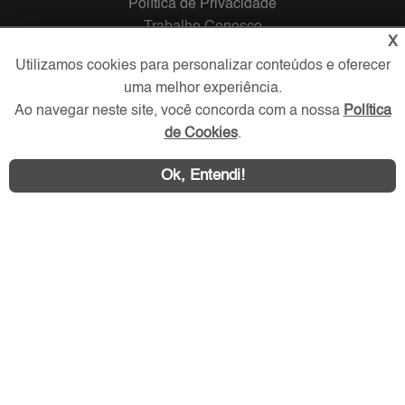
Política de Privacidade
Trabalhe Conosco
X
Utilizamos cookies para personalizar conteúdos e oferecer
Verificada por
uma melhor experiência.
Ao navegar neste site, você concorda com a nossa
Política
Redes Sociais
de Cookies
.
Ok, Entendi!
Área exclusiva aos anunciantes,
acesse sua conta: