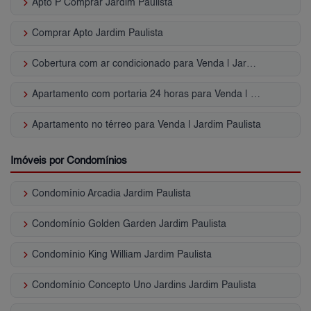
keyboard_arrow_right
Apto P Comprar Jardim Paulista
keyboard_arrow_right
Comprar Apto Jardim Paulista
keyboard_arrow_right
Cobertura com ar condicionado para Venda | Jardim Paulista
keyboard_arrow_right
Apartamento com portaria 24 horas para Venda | Jardim Paulista
keyboard_arrow_right
Apartamento no térreo para Venda | Jardim Paulista
Imóveis por Condomínios
keyboard_arrow_right
Condomínio Arcadia Jardim Paulista
keyboard_arrow_right
Condomínio Golden Garden Jardim Paulista
keyboard_arrow_right
Condomínio King William Jardim Paulista
keyboard_arrow_right
Condomínio Concepto Uno Jardins Jardim Paulista