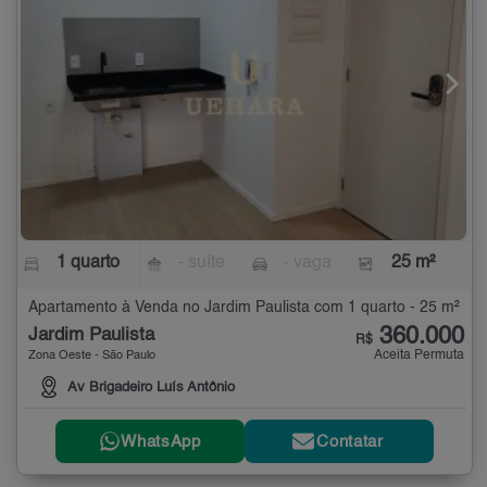
1 quarto
- suíte
- vaga
25 m²
Apartamento à Venda no Jardim Paulista com 1 quarto - 25 m²
360.000
Jardim Paulista
R$
Aceita Permuta
Zona Oeste - São Paulo
Av Brigadeiro Luís Antônio
WhatsApp
Contatar