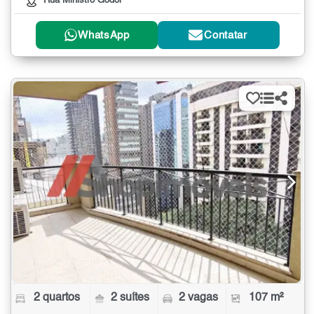
Rua Ministro Godói
WhatsApp
Contatar
2 quartos
2 suítes
2 vagas
107 m²