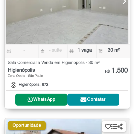
-
- suíte
1 vaga
30 m²
Sala Comercial à Venda em Higienópolis - 30 m²
1.500
Higienópolis
R$
Zona Oeste - São Paulo
Higienópolis, 672
WhatsApp
Contatar
Oportunidade