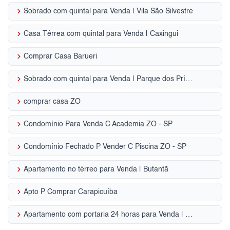
keyboard_arrow_right
Sobrado com quintal para Venda | Vila São Silvestre
keyboard_arrow_right
Casa Térrea com quintal para Venda | Caxingui
keyboard_arrow_right
Comprar Casa Barueri
keyboard_arrow_right
Sobrado com quintal para Venda | Parque dos Príncipes
keyboard_arrow_right
comprar casa ZO
keyboard_arrow_right
Condomínio Para Venda C Academia ZO - SP
keyboard_arrow_right
Condomínio Fechado P Vender C Piscina ZO - SP
keyboard_arrow_right
Apartamento no térreo para Venda | Butantã
keyboard_arrow_right
Apto P Comprar Carapicuíba
keyboard_arrow_right
Apartamento com portaria 24 horas para Venda | Parque Industrial Tomas Edson