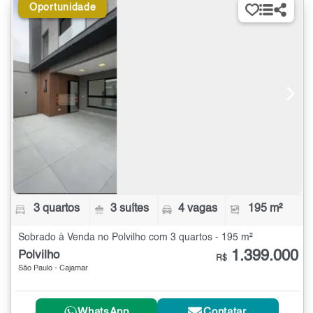
Oportunidade
3 quartos
3 suítes
4 vagas
195 m²
Sobrado à Venda no Polvilho com 3 quartos - 195 m²
1.399.000
Polvilho
R$
São Paulo - Cajamar
WhatsApp
Contatar