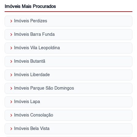
Imóveis Mais Procurados
keyboard_arrow_right
Imóveis Perdizes
keyboard_arrow_right
Imóveis Barra Funda
keyboard_arrow_right
Imóveis Vila Leopoldina
keyboard_arrow_right
Imóveis Butantã
keyboard_arrow_right
Imóveis Liberdade
keyboard_arrow_right
Imóveis Parque São Domingos
keyboard_arrow_right
Imóveis Lapa
keyboard_arrow_right
Imóveis Consolação
keyboard_arrow_right
Imóveis Bela Vista