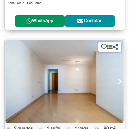
Zona Oeste - São Paulo
WhatsApp
Contatar
3 quartos
1 suíte
1 vaga
90 m²