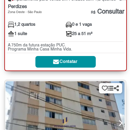
Perdizes
Consultar
Zona Oeste - São Paulo
R$
1,2 quartos
0 e 1 vaga
1 suíte
25 a 51 m²
A 750m da futura estação PUC.
Programa Minha Casa Minha Vida.
Contatar