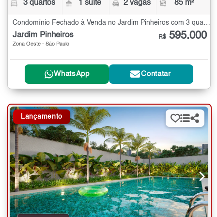
3 quartos
1 suíte
2 vagas
85 m²
Condomínio Fechado à Venda no Jardim Pinheiros com 3 quartos - 85 m²
595.000
Jardim Pinheiros
R$
Zona Oeste - São Paulo
WhatsApp
Contatar
Lançamento