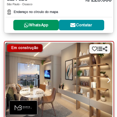
225.000
R$
São Paulo - Osasco
Endereço no círculo do mapa
WhatsApp
Contatar
Em construção