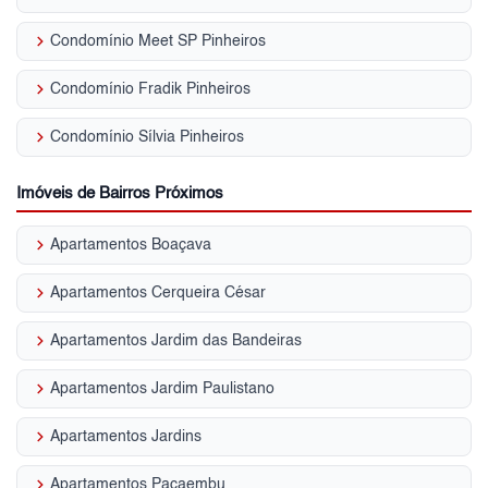
keyboard_arrow_right
Condomínio Meet SP Pinheiros
keyboard_arrow_right
Condomínio Fradik Pinheiros
keyboard_arrow_right
Condomínio Sílvia Pinheiros
Imóveis de Bairros Próximos
keyboard_arrow_right
Apartamentos Boaçava
keyboard_arrow_right
Apartamentos Cerqueira César
keyboard_arrow_right
Apartamentos Jardim das Bandeiras
keyboard_arrow_right
Apartamentos Jardim Paulistano
keyboard_arrow_right
Apartamentos Jardins
keyboard_arrow_right
Apartamentos Pacaembu