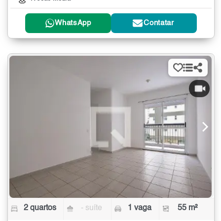
WhatsApp
Contatar
2 quartos
- suíte
1 vaga
55 m²