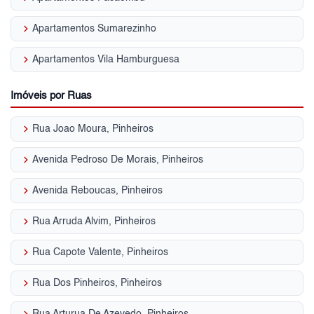
keyboard_arrow_right
Apartamentos Sumarezinho
keyboard_arrow_right
Apartamentos Vila Hamburguesa
Imóveis por Ruas
keyboard_arrow_right
Rua Joao Moura, Pinheiros
keyboard_arrow_right
Avenida Pedroso De Morais, Pinheiros
keyboard_arrow_right
Avenida Reboucas, Pinheiros
keyboard_arrow_right
Rua Arruda Alvim, Pinheiros
keyboard_arrow_right
Rua Capote Valente, Pinheiros
keyboard_arrow_right
Rua Dos Pinheiros, Pinheiros
keyboard_arrow_right
Rua Arturua De Azevedo, Pinheiros