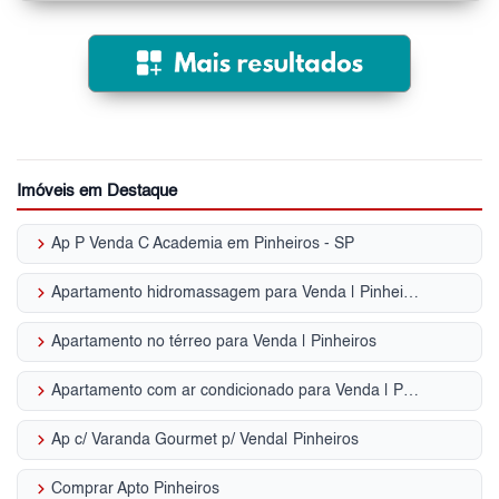
Imóveis em Destaque
keyboard_arrow_right
Ap P Venda C Academia em Pinheiros - SP
keyboard_arrow_right
Apartamento hidromassagem para Venda | Pinheiros
keyboard_arrow_right
Apartamento no térreo para Venda | Pinheiros
keyboard_arrow_right
Apartamento com ar condicionado para Venda | Pinheiros
keyboard_arrow_right
Ap c/ Varanda Gourmet p/ Venda| Pinheiros
keyboard_arrow_right
Comprar Apto Pinheiros