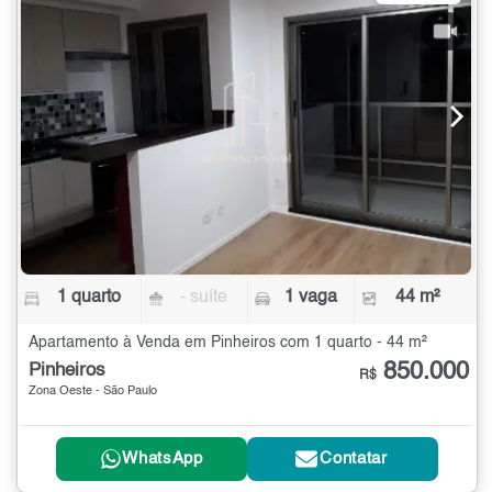
1 quarto
- suíte
1 vaga
44 m²
Apartamento à Venda em Pinheiros com 1 quarto - 44 m²
850.000
Pinheiros
R$
Zona Oeste - São Paulo
WhatsApp
Contatar