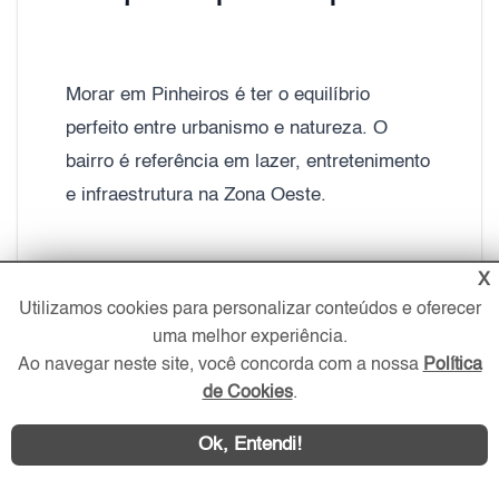
Morar em Pinheiros é ter o equilíbrio
perfeito entre urbanismo e natureza. O
bairro é referência em lazer, entretenimento
e infraestrutura na Zona Oeste.
X
Mobilidade e acesso facilitado:
Utilizamos cookies para personalizar conteúdos e oferecer
uma melhor experiência.
Ao navegar neste site, você concorda com a nossa
Política
de Cookies
.
Morar em Pinheiros significa ter acesso rápido a diferentes regiões da cidade. O bairro conta com as estações Pinheiros e Faria Lima do metrô, além da integração com a CPTM.
Ok, Entendi!
A região também possui acesso facilitado
às principais vias da capital paulista, como: