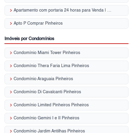
keyboard_arrow_right
Apartamento com portaria 24 horas para Venda | Pinheiros
keyboard_arrow_right
Apto P Comprar Pinheiros
Imóveis por Condomínios
keyboard_arrow_right
Condomínio Miami Tower Pinheiros
keyboard_arrow_right
Condomínio Thera Faria Lima Pinheiros
keyboard_arrow_right
Condomínio Araguaia Pinheiros
keyboard_arrow_right
Condomínio Di Cavalcanti Pinheiros
keyboard_arrow_right
Condomínio Limited Pinheiros Pinheiros
keyboard_arrow_right
Condomínio Gemini I e II Pinheiros
keyboard_arrow_right
Condomínio Jardim Antilhas Pinheiros