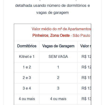
detalhada usando número de dormitórios e
vagas de garagem
Valor médio do m² de Apartamentos
Pinheiros
,
Zona Oeste
- São Paulo
Dormitórios
Vagas de Garagem
Valor médio m
Kitnet e 1
SEM VAGA
R$ 12.821,16
1 e 2
1
R$ 12.917,53
2 e 3
2
R$ 15.410,30
3 e 4
3
R$ 13.989,69
4 ou mais
4 ou mais
R$ 13.836,97