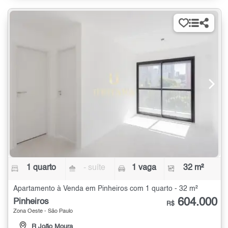
1 quarto
- suíte
1 vaga
32 m²
Apartamento à Venda em Pinheiros com 1 quarto - 32 m²
604.000
Pinheiros
R$
Zona Oeste - São Paulo
R João Moura