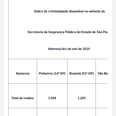
Índice de criminalidade disponível no website da
Secretaria da Segurança Pública do Estado de São Paulo
Informações do ano de 2024
Natureza
Pinheiros (14º DP)
Butantã (51º DP)
Vila Mariana
Total de roubos
3.569
1.293
1.09