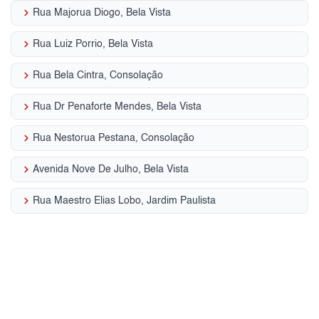
keyboard_arrow_right
Rua Majorua Diogo, Bela Vista
keyboard_arrow_right
Rua Luiz Porrio, Bela Vista
keyboard_arrow_right
Rua Bela Cintra, Consolação
keyboard_arrow_right
Rua Dr Penaforte Mendes, Bela Vista
keyboard_arrow_right
Rua Nestorua Pestana, Consolação
keyboard_arrow_right
Avenida Nove De Julho, Bela Vista
keyboard_arrow_right
Rua Maestro Elias Lobo, Jardim Paulista