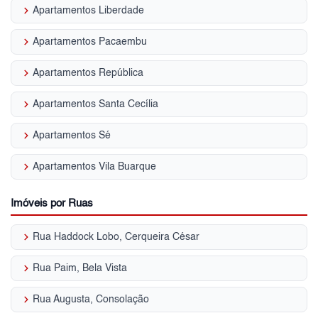
keyboard_arrow_right
Apartamentos Liberdade
keyboard_arrow_right
Apartamentos Pacaembu
keyboard_arrow_right
Apartamentos República
keyboard_arrow_right
Apartamentos Santa Cecília
keyboard_arrow_right
Apartamentos Sé
keyboard_arrow_right
Apartamentos Vila Buarque
Imóveis por Ruas
keyboard_arrow_right
Rua Haddock Lobo, Cerqueira César
keyboard_arrow_right
Rua Paim, Bela Vista
keyboard_arrow_right
Rua Augusta, Consolação