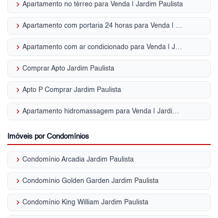
keyboard_arrow_right
Apartamento no térreo para Venda | Jardim Paulista
keyboard_arrow_right
Apartamento com portaria 24 horas para Venda | Jardim Paulista
keyboard_arrow_right
Apartamento com ar condicionado para Venda | Jardim Paulista
keyboard_arrow_right
Comprar Apto Jardim Paulista
keyboard_arrow_right
Apto P Comprar Jardim Paulista
keyboard_arrow_right
Apartamento hidromassagem para Venda | Jardim Paulista
Imóveis por Condomínios
keyboard_arrow_right
Condomínio Arcadia Jardim Paulista
keyboard_arrow_right
Condomínio Golden Garden Jardim Paulista
keyboard_arrow_right
Condomínio King William Jardim Paulista