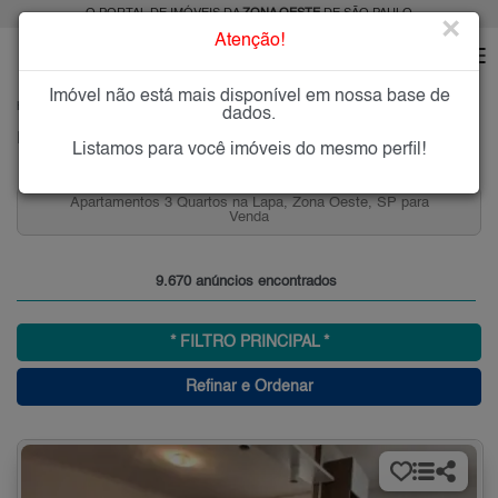
O PORTAL DE IMÓVEIS DA
ZONA OESTE
DE SÃO PAULO
×
Atenção!
Imóvel não está mais disponível em nossa base de
HOME
ZONA OESTE
dados.
Imóveis à Venda ou para Alugar na Zona Oeste de São Paulo
Listamos para você imóveis do mesmo perfil!
rtos na Lapa, Zona Oeste, SP para
Aluguel de Aptos 2 quar
Venda
9.670 anúncios encontrados
* FILTRO PRINCIPAL *
Refinar e Ordenar