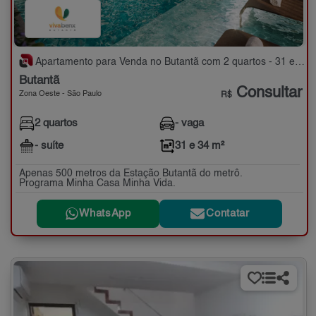
Apartamento para Venda no Butantã com 2 quartos - 31 e 34 m²
Butantã
Consultar
Zona Oeste - São Paulo
R$
2 quartos
- vaga
- suíte
31 e 34 m²
Apenas 500 metros da Estação Butantã do metrô.
Programa Minha Casa Minha Vida.
WhatsApp
Contatar