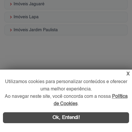
keyboard_arrow_right
Imóveis Jaguaré
keyboard_arrow_right
Imóveis Lapa
keyboard_arrow_right
Imóveis Jardim Paulista
X
Utilizamos cookies para personalizar conteúdos e oferecer
uma melhor experiência.
Ao navegar neste site, você concorda com a nossa
Política
de Cookies
.
Ok, Entendi!