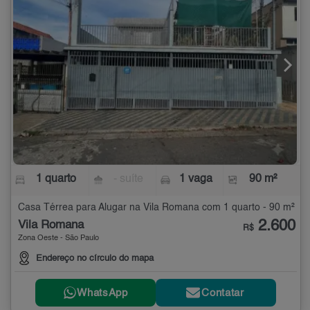
1 quarto
- suíte
1 vaga
90 m²
Casa Térrea para Alugar na Vila Romana com 1 quarto - 90 m²
2.600
Vila Romana
R$
Zona Oeste - São Paulo
Endereço no círculo do mapa
WhatsApp
Contatar