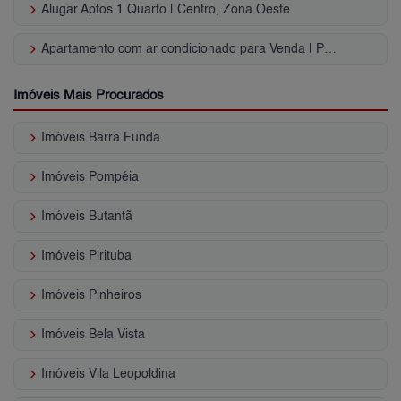
keyboard_arrow_right
Alugar Aptos 1 Quarto | Centro, Zona Oeste
keyboard_arrow_right
Apartamento com ar condicionado para Venda | Pinheiros
Imóveis Mais Procurados
keyboard_arrow_right
Imóveis Barra Funda
keyboard_arrow_right
Imóveis Pompéia
keyboard_arrow_right
Imóveis Butantã
keyboard_arrow_right
Imóveis Pirituba
keyboard_arrow_right
Imóveis Pinheiros
keyboard_arrow_right
Imóveis Bela Vista
keyboard_arrow_right
Imóveis Vila Leopoldina