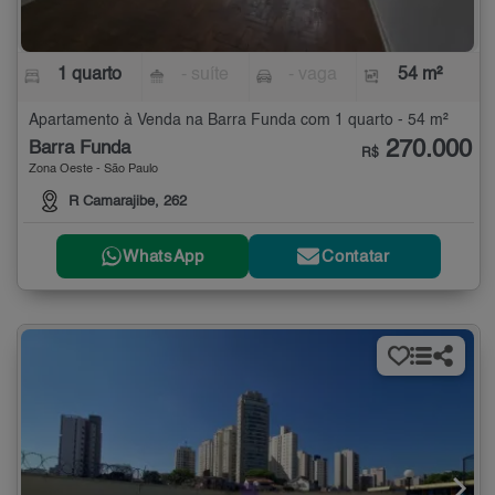
1 quarto
- suíte
- vaga
54 m²
Apartamento à Venda na Barra Funda com 1 quarto - 54 m²
270.000
Barra Funda
R$
Zona Oeste - São Paulo
R Camarajibe, 262
WhatsApp
Contatar