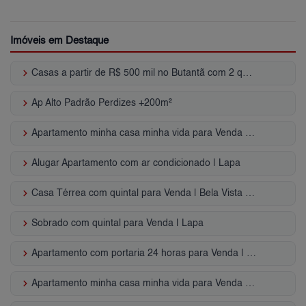
Imóveis em Destaque
keyboard_arrow_right
Casas a partir de R$ 500 mil no Butantã com 2 quartos, Zona Oeste, SP
keyboard_arrow_right
Ap Alto Padrão Perdizes +200m²
keyboard_arrow_right
Apartamento minha casa minha vida para Venda | Santa Cecília
keyboard_arrow_right
Alugar Apartamento com ar condicionado | Lapa
keyboard_arrow_right
Casa Térrea com quintal para Venda | Bela Vista (Osasco)
keyboard_arrow_right
Sobrado com quintal para Venda | Lapa
keyboard_arrow_right
Apartamento com portaria 24 horas para Venda | Jardim das Vertentes
keyboard_arrow_right
Apartamento minha casa minha vida para Venda | Butantã