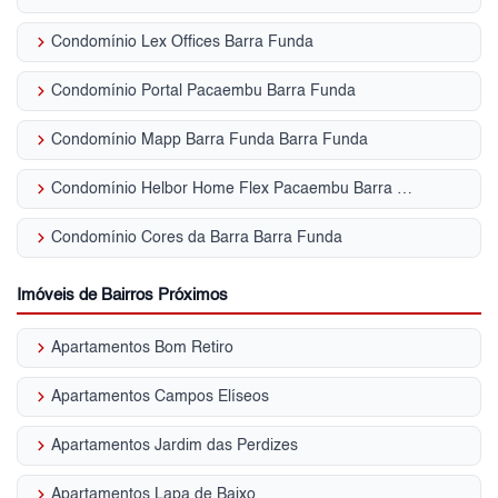
keyboard_arrow_right
Condomínio Lex Offices Barra Funda
keyboard_arrow_right
Condomínio Portal Pacaembu Barra Funda
keyboard_arrow_right
Condomínio Mapp Barra Funda Barra Funda
keyboard_arrow_right
Condomínio Helbor Home Flex Pacaembu Barra Funda
keyboard_arrow_right
Condomínio Cores da Barra Barra Funda
Imóveis de Bairros Próximos
keyboard_arrow_right
Apartamentos Bom Retiro
keyboard_arrow_right
Apartamentos Campos Elíseos
keyboard_arrow_right
Apartamentos Jardim das Perdizes
keyboard_arrow_right
Apartamentos Lapa de Baixo