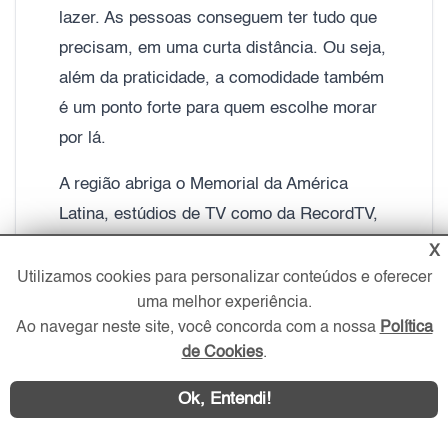
lazer. As pessoas conseguem ter tudo que
precisam, em uma curta distância. Ou seja,
além da praticidade, a comodidade também
é um ponto forte para quem escolhe morar
por lá.
A região abriga o Memorial da América
Latina, estúdios de TV como da RecordTV,
por exemplo. O bairro também viu nascer o
X
mais antigo cordão de carnaval da cidade: o
Utilizamos cookies para personalizar conteúdos e oferecer
uma melhor experiência.
Grupo Carnavalesco Barra Funda, que
Ao navegar neste site, você concorda com a nossa
Política
originou, anos depois, a Escola de samba
de Cookies
.
Vai-Vai, uma das mais tradicionais da
cidade. A Barra Funda também conta com
Ok, Entendi!
os estúdios da Rede Record de Televisão.