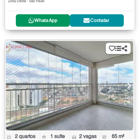
Zona Oeste - São Paulo
WhatsApp
Contatar
2 quartos
1 suíte
2 vagas
65 m²