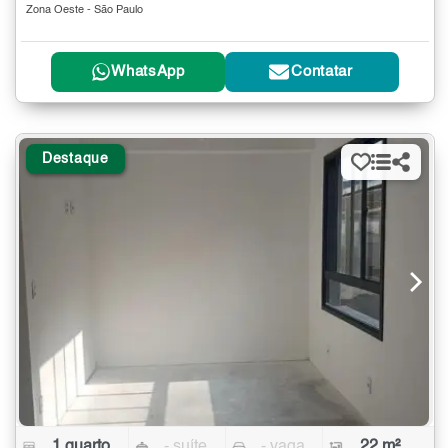
Zona Oeste - São Paulo
WhatsApp
Contatar
Destaque
1 quarto
- suíte
- vaga
22 m²