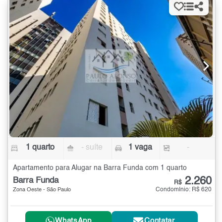
1 quarto
- suíte
1 vaga
-
Apartamento para Alugar na Barra Funda com 1 quarto
2.260
Barra Funda
R$
Condomínio: R$ 620
Zona Oeste - São Paulo
WhatsApp
Contatar