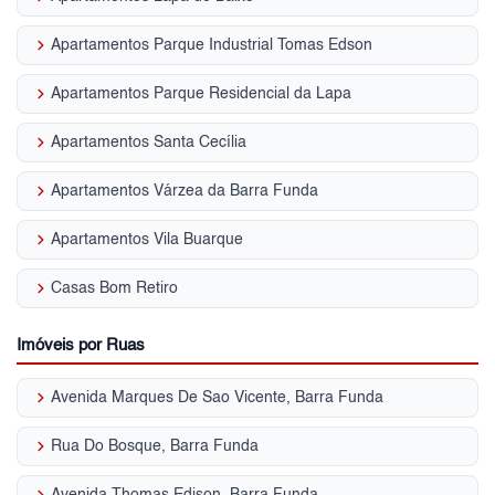
keyboard_arrow_right
Apartamentos Parque Industrial Tomas Edson
keyboard_arrow_right
Apartamentos Parque Residencial da Lapa
keyboard_arrow_right
Apartamentos Santa Cecília
keyboard_arrow_right
Apartamentos Várzea da Barra Funda
keyboard_arrow_right
Apartamentos Vila Buarque
keyboard_arrow_right
Casas Bom Retiro
Imóveis por Ruas
keyboard_arrow_right
Avenida Marques De Sao Vicente, Barra Funda
keyboard_arrow_right
Rua Do Bosque, Barra Funda