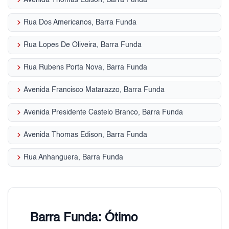
keyboard_arrow_right
Avenida Thomas Edison, Barra Funda
keyboard_arrow_right
Rua Dos Americanos, Barra Funda
keyboard_arrow_right
Rua Lopes De Oliveira, Barra Funda
keyboard_arrow_right
Rua Rubens Porta Nova, Barra Funda
keyboard_arrow_right
Avenida Francisco Matarazzo, Barra Funda
keyboard_arrow_right
Avenida Presidente Castelo Branco, Barra Funda
keyboard_arrow_right
Avenida Thomas Edison, Barra Funda
keyboard_arrow_right
Rua Anhanguera, Barra Funda
Barra Funda: Ótimo