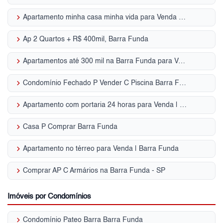
keyboard_arrow_right
Apartamento minha casa minha vida para Venda | Barra Funda
keyboard_arrow_right
Ap 2 Quartos + R$ 400mil, Barra Funda
keyboard_arrow_right
Apartamentos até 300 mil na Barra Funda para Venda, Zona Oeste, SP
keyboard_arrow_right
Condomínio Fechado P Vender C Piscina Barra Funda - SP
keyboard_arrow_right
Apartamento com portaria 24 horas para Venda | Barra Funda
keyboard_arrow_right
Casa P Comprar Barra Funda
keyboard_arrow_right
Apartamento no térreo para Venda | Barra Funda
keyboard_arrow_right
Comprar AP C Armários na Barra Funda - SP
Imóveis por Condomínios
keyboard_arrow_right
Condomínio Pateo Barra Barra Funda