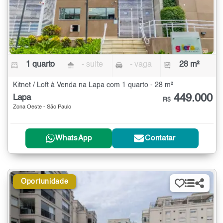
1 quarto
- suíte
- vaga
28 m²
Kitnet / Loft à Venda na Lapa com 1 quarto - 28 m²
449.000
Lapa
R$
Zona Oeste - São Paulo
WhatsApp
Contatar
Oportunidade