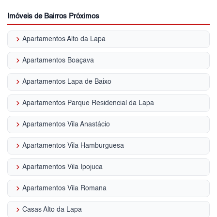
Imóveis de Bairros Próximos
keyboard_arrow_right
Apartamentos Alto da Lapa
keyboard_arrow_right
Apartamentos Boaçava
keyboard_arrow_right
Apartamentos Lapa de Baixo
keyboard_arrow_right
Apartamentos Parque Residencial da Lapa
keyboard_arrow_right
Apartamentos Vila Anastácio
keyboard_arrow_right
Apartamentos Vila Hamburguesa
keyboard_arrow_right
Apartamentos Vila Ipojuca
keyboard_arrow_right
Apartamentos Vila Romana
keyboard_arrow_right
Casas Alto da Lapa