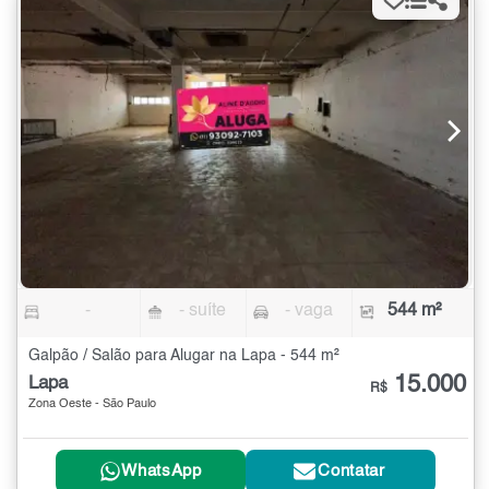
-
- suíte
- vaga
544 m²
Galpão / Salão para Alugar na Lapa - 544 m²
15.000
Lapa
R$
Zona Oeste - São Paulo
WhatsApp
Contatar