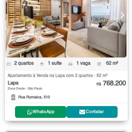
2 quartos
1 suíte
1 vaga
62 m²
Apartamento à Venda na Lapa com 2 quartos - 62 m²
768.200
Lapa
R$
Zona Oeste - São Paulo
Rua Rumaica, 510
WhatsApp
Contatar