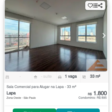
-
- suíte
1 vaga
33 m²
Sala Comercial para Alugar na Lapa - 33 m²
1.800
Lapa
R$
Condomínio: R$ 895
Zona Oeste - São Paulo