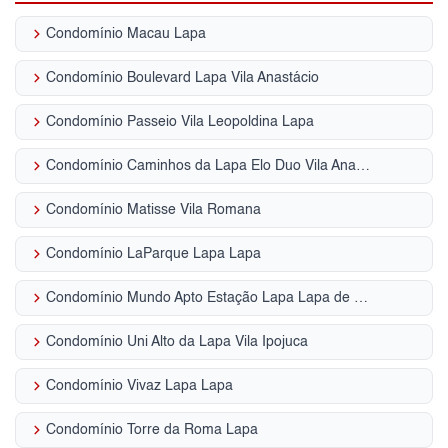
keyboard_arrow_right
Condomínio Macau Lapa
keyboard_arrow_right
Condomínio Boulevard Lapa Vila Anastácio
keyboard_arrow_right
Condomínio Passeio Vila Leopoldina Lapa
keyboard_arrow_right
Condomínio Caminhos da Lapa Elo Duo Vila Anastácio
keyboard_arrow_right
Condomínio Matisse Vila Romana
keyboard_arrow_right
Condomínio LaParque Lapa Lapa
keyboard_arrow_right
Condomínio Mundo Apto Estação Lapa Lapa de Baixo
keyboard_arrow_right
Condomínio Uni Alto da Lapa Vila Ipojuca
keyboard_arrow_right
Condomínio Vivaz Lapa Lapa
keyboard_arrow_right
Condomínio Torre da Roma Lapa