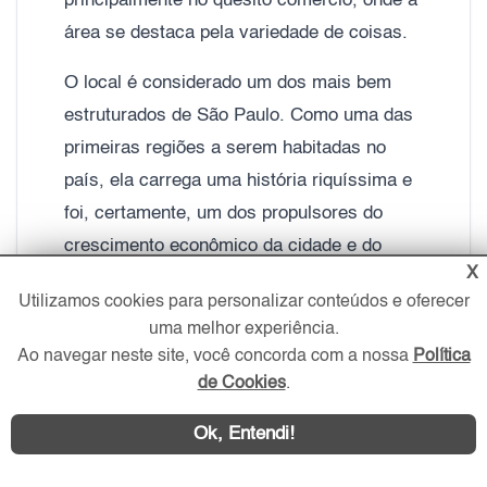
principalmente no quesito comércio, onde a
área se destaca pela variedade de coisas.
O local é considerado um dos mais bem
estruturados de São Paulo. Como uma das
primeiras regiões a serem habitadas no
país, ela carrega uma história riquíssima e
foi, certamente, um dos propulsores do
crescimento econômico da cidade e do
X
estado. Morar na Lapa, portanto, significa
Utilizamos cookies para personalizar conteúdos e oferecer
estar em um local privilegiado.
uma melhor experiência.
Ao navegar neste site, você concorda com a nossa
Política
de Cookies
.
TODOS PROCURAM PELA LAPA, ENTENDA O MOTIVO:
Ok, Entendi!
Para quem procura qualidade de vida, o