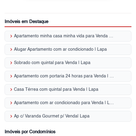
Imóveis em Destaque
keyboard_arrow_right
Apartamento minha casa minha vida para Venda | Lapa
keyboard_arrow_right
Alugar Apartamento com ar condicionado | Lapa
keyboard_arrow_right
Sobrado com quintal para Venda | Lapa
keyboard_arrow_right
Apartamento com portaria 24 horas para Venda | Lapa
keyboard_arrow_right
Casa Térrea com quintal para Venda | Lapa
keyboard_arrow_right
Apartamento com ar condicionado para Venda | Lapa
keyboard_arrow_right
Ap c/ Varanda Gourmet p/ Venda| Lapa
Imóveis por Condomínios