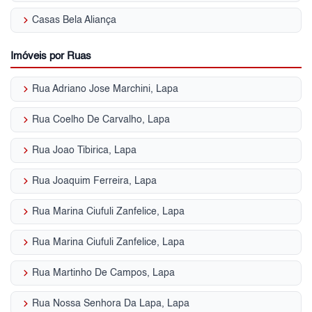
keyboard_arrow_right
Casas Bela Aliança
Imóveis por Ruas
keyboard_arrow_right
Rua Adriano Jose Marchini, Lapa
keyboard_arrow_right
Rua Coelho De Carvalho, Lapa
keyboard_arrow_right
Rua Joao Tibirica, Lapa
keyboard_arrow_right
Rua Joaquim Ferreira, Lapa
keyboard_arrow_right
Rua Marina Ciufuli Zanfelice, Lapa
keyboard_arrow_right
Rua Marina Ciufuli Zanfelice, Lapa
keyboard_arrow_right
Rua Martinho De Campos, Lapa
keyboard_arrow_right
Rua Nossa Senhora Da Lapa, Lapa