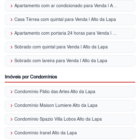
keyboard_arrow_right
Apartamento com ar condicionado para Venda | Alto da Lapa
keyboard_arrow_right
Casa Térrea com quintal para Venda | Alto da Lapa
keyboard_arrow_right
Apartamento com portaria 24 horas para Venda | Alto da Lapa
keyboard_arrow_right
Sobrado com quintal para Venda | Alto da Lapa
keyboard_arrow_right
Sobrado com lareira para Venda | Alto da Lapa
Imóveis por Condomínios
keyboard_arrow_right
Condomínio Pátio das Artes Alto da Lapa
keyboard_arrow_right
Condomínio Maison Lumiere Alto da Lapa
keyboard_arrow_right
Condomínio Spazio Villa Lobos Alto da Lapa
keyboard_arrow_right
Condomínio Iranel Alto da Lapa