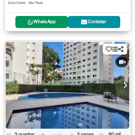
Zona Oeste - São Paulo
WhatsApp
Contatar
3 quartos
- suíte
2 vagas
80 m²