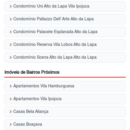
keyboard_arrow_right
Condomínio Uni Alto da Lapa Vila Ipojuca
keyboard_arrow_right
Condomínio Pallazzo Dell' Arte Alto da Lapa
keyboard_arrow_right
Condomínio Palacete Esplanada Alto da Lapa
keyboard_arrow_right
Condomínio Reserva Vila Lobos Alto da Lapa
keyboard_arrow_right
Condomínio Scena Alto da Lapa Alto da Lapa
Imóveis de Bairros Próximos
keyboard_arrow_right
Apartamentos Vila Hamburguesa
keyboard_arrow_right
Apartamentos Vila Ipojuca
keyboard_arrow_right
Casas Bela Aliança
keyboard_arrow_right
Casas Boaçava