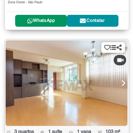
Zona Oeste - São Paulo
WhatsApp
Contatar
3 quartos
1 suíte
1 vaga
103 m²