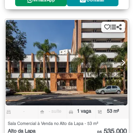
WhatsApp
Contatar
-
- suíte
1 vaga
53 m²
Sala Comercial à Venda no Alto da Lapa - 53 m²
535.000
Alto da Lapa
R$