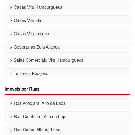
keyboard_arrow_right
Casas Vila Hamburguesa
keyboard_arrow_right
Casas Vila Ida
keyboard_arrow_right
Casas Vila Ipojuca
keyboard_arrow_right
Coberturas Bela Aliança
keyboard_arrow_right
Salas Comerciais Vila Hamburguesa
keyboard_arrow_right
Terrenos Boaçava
Imóveis por Ruas
keyboard_arrow_right
Rua Acopiara, Alto da Lapa
keyboard_arrow_right
Rua Camburiu, Alto da Lapa
keyboard_arrow_right
Rua Catao, Alto da Lapa