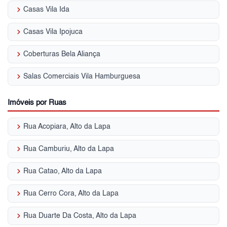
keyboard_arrow_right
Casas Vila Ida
keyboard_arrow_right
Casas Vila Ipojuca
keyboard_arrow_right
Coberturas Bela Aliança
keyboard_arrow_right
Salas Comerciais Vila Hamburguesa
Imóveis por Ruas
keyboard_arrow_right
Rua Acopiara, Alto da Lapa
keyboard_arrow_right
Rua Camburiu, Alto da Lapa
keyboard_arrow_right
Rua Catao, Alto da Lapa
keyboard_arrow_right
Rua Cerro Cora, Alto da Lapa
keyboard_arrow_right
Rua Duarte Da Costa, Alto da Lapa