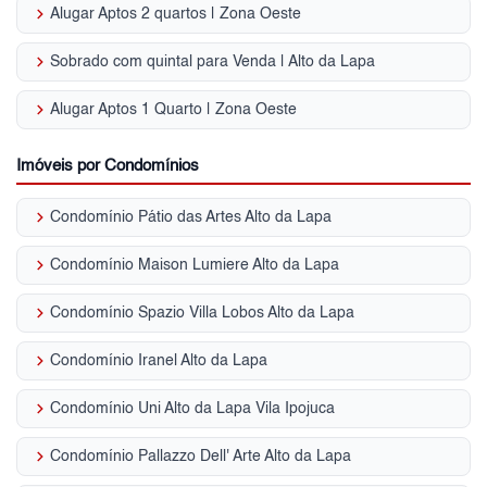
keyboard_arrow_right
Alugar Aptos 2 quartos | Zona Oeste
keyboard_arrow_right
Sobrado com quintal para Venda | Alto da Lapa
keyboard_arrow_right
Alugar Aptos 1 Quarto | Zona Oeste
Imóveis por Condomínios
keyboard_arrow_right
Condomínio Pátio das Artes Alto da Lapa
keyboard_arrow_right
Condomínio Maison Lumiere Alto da Lapa
keyboard_arrow_right
Condomínio Spazio Villa Lobos Alto da Lapa
keyboard_arrow_right
Condomínio Iranel Alto da Lapa
keyboard_arrow_right
Condomínio Uni Alto da Lapa Vila Ipojuca
keyboard_arrow_right
Condomínio Pallazzo Dell' Arte Alto da Lapa