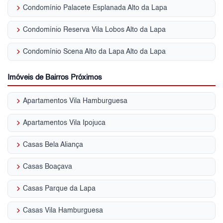
keyboard_arrow_right
Condomínio Palacete Esplanada Alto da Lapa
keyboard_arrow_right
Condomínio Reserva Vila Lobos Alto da Lapa
keyboard_arrow_right
Condomínio Scena Alto da Lapa Alto da Lapa
Imóveis de Bairros Próximos
keyboard_arrow_right
Apartamentos Vila Hamburguesa
keyboard_arrow_right
Apartamentos Vila Ipojuca
keyboard_arrow_right
Casas Bela Aliança
keyboard_arrow_right
Casas Boaçava
keyboard_arrow_right
Casas Parque da Lapa
keyboard_arrow_right
Casas Vila Hamburguesa