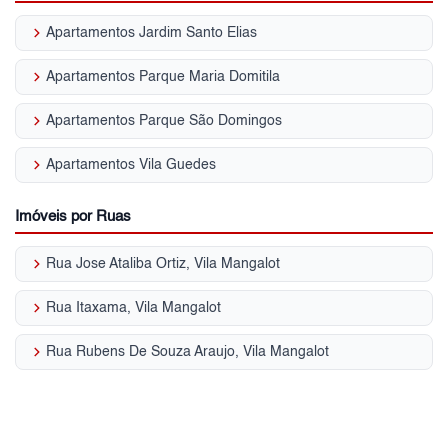
keyboard_arrow_right
Apartamentos Jardim Santo Elias
keyboard_arrow_right
Apartamentos Parque Maria Domitila
keyboard_arrow_right
Apartamentos Parque São Domingos
keyboard_arrow_right
Apartamentos Vila Guedes
Imóveis por Ruas
keyboard_arrow_right
Rua Jose Ataliba Ortiz, Vila Mangalot
keyboard_arrow_right
Rua Itaxama, Vila Mangalot
keyboard_arrow_right
Rua Rubens De Souza Araujo, Vila Mangalot