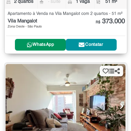
2 quartos
- suíte
1 vaga
51 m²
Apartamento à Venda na Vila Mangalot com 2 quartos - 51 m²
373.000
Vila Mangalot
R$
Zona Oeste - São Paulo
WhatsApp
Contatar