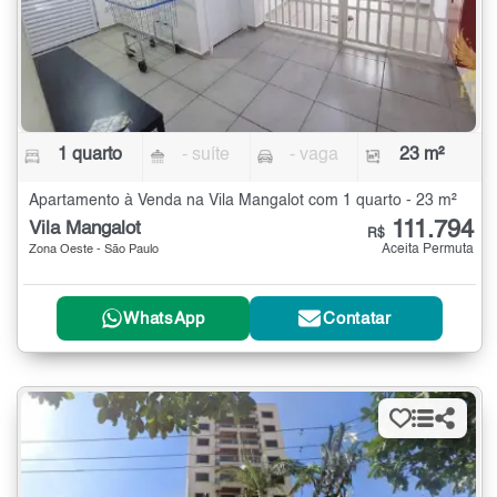
1 quarto
- suíte
- vaga
23 m²
Apartamento à Venda na Vila Mangalot com 1 quarto - 23 m²
111.794
Vila Mangalot
R$
Aceita Permuta
Zona Oeste - São Paulo
WhatsApp
Contatar