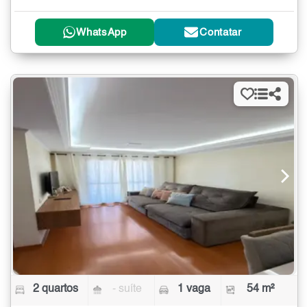
WhatsApp
Contatar
2 quartos
- suíte
1 vaga
54 m²