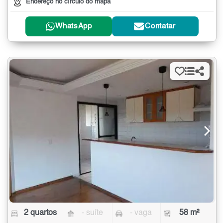
Endereço no círculo do mapa
WhatsApp
Contatar
2 quartos
- suíte
- vaga
58 m²