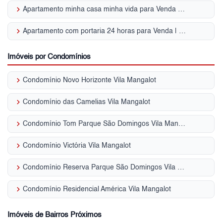
keyboard_arrow_right
Apartamento minha casa minha vida para Venda | Vila Mangalot
keyboard_arrow_right
Apartamento com portaria 24 horas para Venda | Vila Mangalot
Imóveis por Condomínios
keyboard_arrow_right
Condomínio Novo Horizonte Vila Mangalot
keyboard_arrow_right
Condomínio das Camelias Vila Mangalot
keyboard_arrow_right
Condomínio Tom Parque São Domingos Vila Mangalot
keyboard_arrow_right
Condomínio Victória Vila Mangalot
keyboard_arrow_right
Condomínio Reserva Parque São Domingos Vila Mangalot
keyboard_arrow_right
Condomínio Residencial América Vila Mangalot
Imóveis de Bairros Próximos