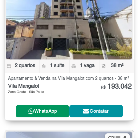
2 quartos
1 suíte
1 vaga
38 m²
Apartamento à Venda na Vila Mangalot com 2 quartos - 38 m²
193.042
Vila Mangalot
R$
Zona Oeste - São Paulo
WhatsApp
Contatar