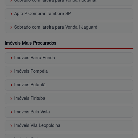
keyboard_arrow_right
Sobrado com lareira para Venda | Butantã
keyboard_arrow_right
Apto P Comprar Tamboré SP
keyboard_arrow_right
Sobrado com lareira para Venda | Jaguaré
Imóveis Mais Procurados
keyboard_arrow_right
Imóveis Barra Funda
keyboard_arrow_right
Imóveis Pompéia
keyboard_arrow_right
Imóveis Butantã
keyboard_arrow_right
Imóveis Pirituba
keyboard_arrow_right
Imóveis Bela Vista
keyboard_arrow_right
Imóveis Vila Leopoldina