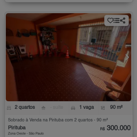
2 quartos
- suíte
1 vaga
90 m²
Sobrado à Venda na Pirituba com 2 quartos - 90 m²
300.000
Pirituba
R$
Zona Oeste - São Paulo