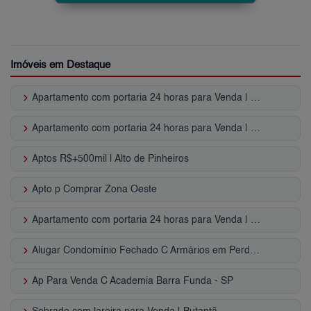
Imóveis em Destaque
keyboard_arrow_right
Apartamento com portaria 24 horas para Venda | Perdizes
keyboard_arrow_right
Apartamento com portaria 24 horas para Venda | Jardim Paulista
keyboard_arrow_right
Aptos R$+500mil | Alto de Pinheiros
keyboard_arrow_right
Apto p Comprar Zona Oeste
keyboard_arrow_right
Apartamento com portaria 24 horas para Venda | Vila Butantã
keyboard_arrow_right
Alugar Condomínio Fechado C Armários em Perdizes - SP
keyboard_arrow_right
Ap Para Venda C Academia Barra Funda - SP