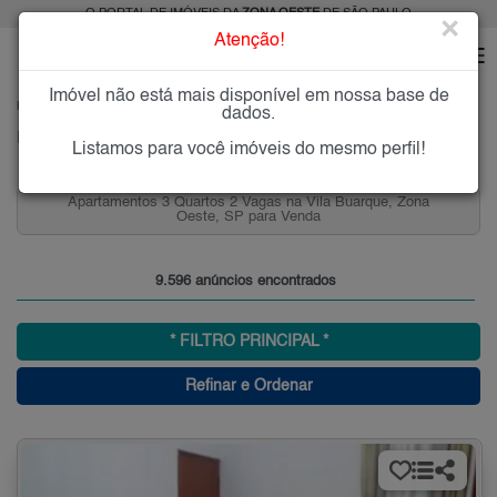
O PORTAL DE IMÓVEIS DA
ZONA OESTE
DE SÃO PAULO
×
Atenção!
Imóvel não está mais disponível em nossa base de
HOME
ZONA OESTE
dados.
Imóveis à Venda ou para Alugar na Zona Oeste de São Paulo
Listamos para você imóveis do mesmo perfil!
Casas 3 Quartos em Pinheiros, Zona Oeste, SP para
Venda
9.596 anúncios encontrados
* FILTRO PRINCIPAL *
Refinar e Ordenar