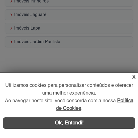
keyboard_arrow_right
Imóveis Pinheiros
keyboard_arrow_right
Imóveis Jaguaré
keyboard_arrow_right
Imóveis Lapa
keyboard_arrow_right
Imóveis Jardim Paulista
X
Utilizamos cookies para personalizar conteúdos e oferecer
uma melhor experiência.
Ao navegar neste site, você concorda com a nossa
Política
de Cookies
.
Ok, Entendi!