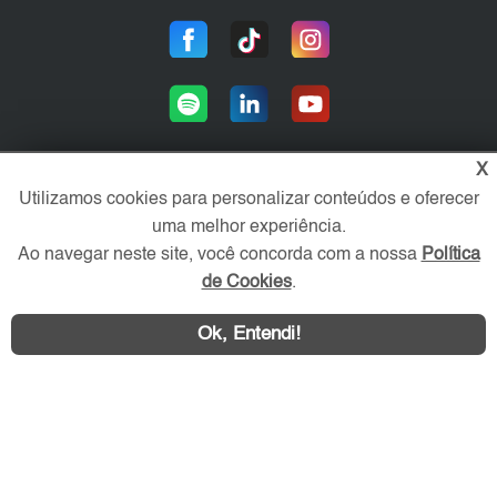
X
Utilizamos cookies para personalizar conteúdos e oferecer
Área exclusiva aos anunciantes,
uma melhor experiência.
acesse sua conta:
Ao navegar neste site, você concorda com a nossa
Política
de Cookies
.
Ok, Entendi!
WhatsApp
Contatar
ZO Imóvel © 2026 - Todos os direitos reservados