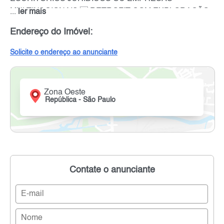
MULTINACIONAIS  RETROFIT COM EXPLORAÇÃO
...
ler mais
COMERCIAL OU INSTITUCIONAL  LOCAÇÃO DE
Endereço do Imóvel:
RENDIMENTO COM EXPLORAÇÃO ATIVA, PASSIVA.
Solicite o endereço ao anunciante
Zona Oeste
República - São Paulo
Contate o anunciante