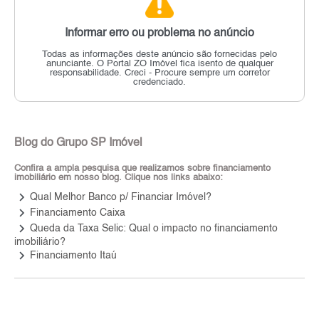
Informar erro ou problema no anúncio
Todas as informações deste anúncio são fornecidas pelo
anunciante.
O Portal ZO Imóvel fica isento de qualquer
responsabilidade.
Creci - Procure sempre um corretor
credenciado.
Blog do Grupo SP Imóvel
Confira a ampla pesquisa que realizamos sobre financiamento
imobiliário em nosso blog. Clique nos links abaixo:
keyboard_arrow_right
Qual Melhor Banco p/ Financiar Imóvel?
keyboard_arrow_right
Financiamento Caixa
keyboard_arrow_right
Queda da Taxa Selic: Qual o impacto no financiamento
imobiliário?
keyboard_arrow_right
Financiamento Itaú