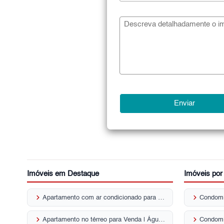
Imóveis em Destaque
Imóveis po
keyboard_arrow_right
keyboard_arrow_right
Apartamento com ar condicionado para Venda | Água Branca
Condomí
keyboard_arrow_right
keyboard_arrow_right
Apartamento no térreo para Venda | Água Branca