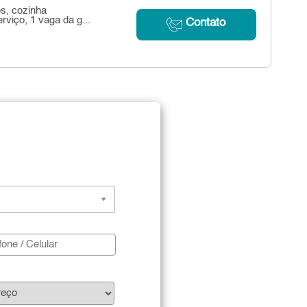
os, cozinha
viço, 1 vaga da g...
Contato