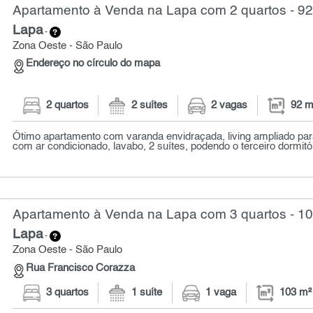
Apartamento à Venda na Lapa com 2 quartos - 92
Lapa
-
Zona Oeste - São Paulo
Endereço no círculo do mapa
2 quartos
2 suítes
2 vagas
92 m
Ótimo apartamento com varanda envidraçada, living ampliado par
com ar condicionado, lavabo, 2 suítes, podendo o terceiro dormitóri
Apartamento à Venda na Lapa com 3 quartos - 1
Lapa
-
Zona Oeste - São Paulo
Rua Francisco Corazza
3 quartos
1 suíte
1 vaga
103 m²