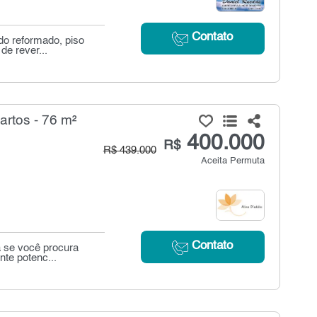
Contato
do reformado, piso
de rever...
rtos - 76 m²
400.000
R$
R$ 439.000
Aceita Permuta
Contato
a se você procura
te potenc...