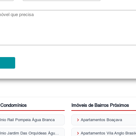
r Condomínios
Imóveis de Bairros Próximos
keyboard_arrow_right
nio Rail Pompeia Água Branca
Apartamentos Boaçava
keyboard_arrow_right
Condomínio Jardim Das Orquídeas Água Branca
Apartamentos Vila Anglo Brasil