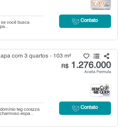
Contato
a se você busca
pa...
apa com 3 quartos - 103 m²
1.276.000
R$
Aceita Permuta
Contato
domínio teg corazza
 charmoso espa...