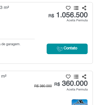
03 m²
1.056.500
R$
Aceita Permuta
a de garagem.
Contato
 m²
360.000
R$
R$ 380.000
Aceita Permuta