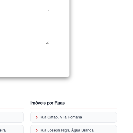
Imóveis por Ruas
keyboard_arrow_right
Rua Catao, Vila Romana
keyboard_arrow_right
eira
Rua Joseph Nigri, Água Branca