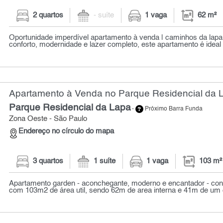
2 quartos
- suíte
1 vaga
62 m²
Oportunidade imperdível apartamento à venda | caminhos da lap
conforto, modernidade e lazer completo, este apartamento é ideal 
Apartamento à Venda no Parque Residencial da L
Parque Residencial da Lapa
-
Próximo Barra Funda
Zona Oeste - São Paulo
Endereço no círculo do mapa
3 quartos
1 suíte
1 vaga
103 m²
Apartamento garden - aconchegante, moderno e encantador - con
com 103m2 de área util, sendo 62m de area interna e 41m de um