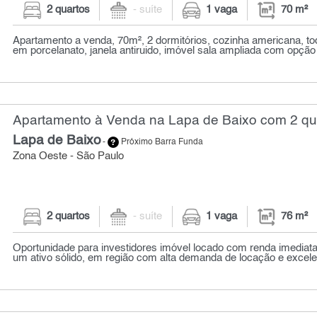
2 quartos
- suíte
1 vaga
70 m²
Apartamento a venda, 70m², 2 dormitórios, cozinha americana, to
em porcelanato, janela antiruido, imóvel sala ampliada com opção 
Apartamento à Venda na Lapa de Baixo com 2 qua
Lapa de Baixo
-
Próximo Barra Funda
Zona Oeste - São Paulo
2 quartos
- suíte
1 vaga
76 m²
Oportunidade para investidores imóvel locado com renda imediat
um ativo sólido, em região com alta demanda de locação e excelen