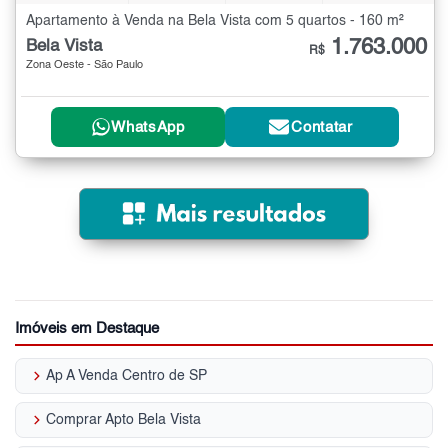
Apartamento à Venda na Bela Vista com 5 quartos - 160 m²
1.763.000
Bela Vista
R$
Zona Oeste - São Paulo
WhatsApp
Contatar
Imóveis em Destaque
keyboard_arrow_right
Ap A Venda Centro de SP
keyboard_arrow_right
Comprar Apto Bela Vista