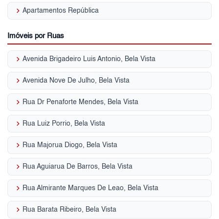
keyboard_arrow_right
Apartamentos República
Imóveis por Ruas
keyboard_arrow_right
Avenida Brigadeiro Luis Antonio, Bela Vista
keyboard_arrow_right
Avenida Nove De Julho, Bela Vista
keyboard_arrow_right
Rua Dr Penaforte Mendes, Bela Vista
keyboard_arrow_right
Rua Luiz Porrio, Bela Vista
keyboard_arrow_right
Rua Majorua Diogo, Bela Vista
keyboard_arrow_right
Rua Aguiarua De Barros, Bela Vista
keyboard_arrow_right
Rua Almirante Marques De Leao, Bela Vista
keyboard_arrow_right
Rua Barata Ribeiro, Bela Vista