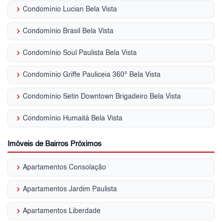
keyboard_arrow_right
Condomínio Lucian Bela Vista
keyboard_arrow_right
Condomínio Brasil Bela Vista
keyboard_arrow_right
Condomínio Soul Paulista Bela Vista
keyboard_arrow_right
Condomínio Griffe Pauliceia 360° Bela Vista
keyboard_arrow_right
Condomínio Setin Downtown Brigadeiro Bela Vista
keyboard_arrow_right
Condomínio Humaitá Bela Vista
Imóveis de Bairros Próximos
keyboard_arrow_right
Apartamentos Consolação
keyboard_arrow_right
Apartamentos Jardim Paulista
keyboard_arrow_right
Apartamentos Liberdade