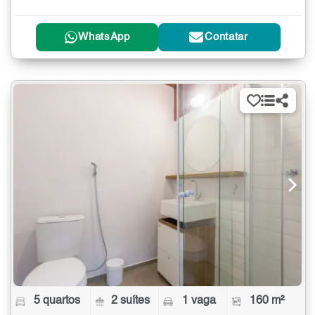
WhatsApp
Contatar
5 quartos
2 suítes
1 vaga
160 m²