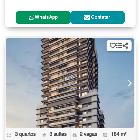
WhatsApp
Contatar
3 quartos
3 suítes
2 vagas
184 m²