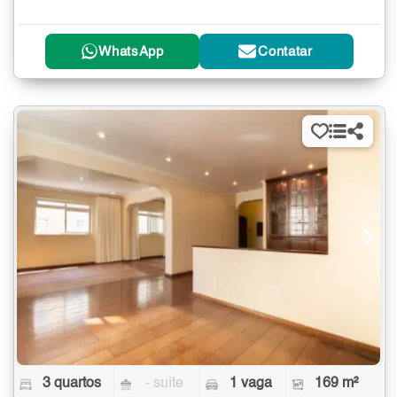
WhatsApp
Contatar
3 quartos
- suíte
1 vaga
169 m²