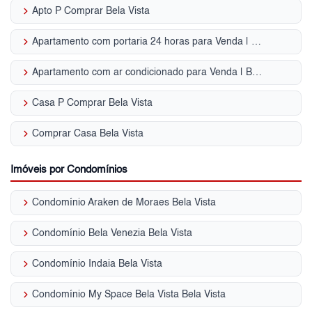
keyboard_arrow_right
Apto P Comprar Bela Vista
keyboard_arrow_right
Apartamento com portaria 24 horas para Venda | Bela Vista
keyboard_arrow_right
Apartamento com ar condicionado para Venda | Bela Vista
keyboard_arrow_right
Casa P Comprar Bela Vista
keyboard_arrow_right
Comprar Casa Bela Vista
Imóveis por Condomínios
keyboard_arrow_right
Condomínio Araken de Moraes Bela Vista
keyboard_arrow_right
Condomínio Bela Venezia Bela Vista
keyboard_arrow_right
Condomínio Indaia Bela Vista
keyboard_arrow_right
Condomínio My Space Bela Vista Bela Vista