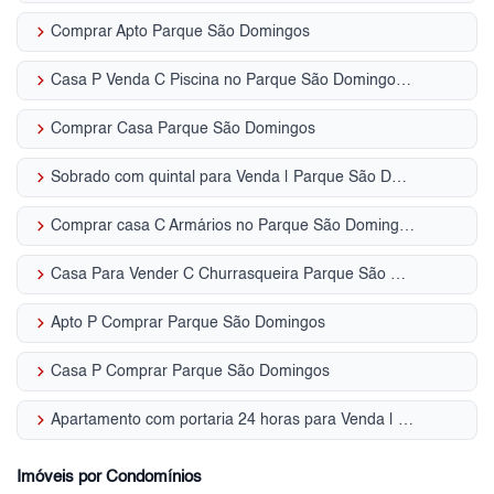
keyboard_arrow_right
Comprar Apto Parque São Domingos
keyboard_arrow_right
Casa P Venda C Piscina no Parque São Domingos - SP
keyboard_arrow_right
Comprar Casa Parque São Domingos
keyboard_arrow_right
Sobrado com quintal para Venda | Parque São Domingos
keyboard_arrow_right
Comprar casa C Armários no Parque São Domingos - SP
keyboard_arrow_right
Casa Para Vender C Churrasqueira Parque São Domingos - SP
keyboard_arrow_right
Apto P Comprar Parque São Domingos
keyboard_arrow_right
Casa P Comprar Parque São Domingos
keyboard_arrow_right
Apartamento com portaria 24 horas para Venda | Parque São Domingos
Imóveis por Condomínios