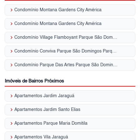
keyboard_arrow_right
Condomínio Montana Gardens City América
keyboard_arrow_right
Condomínio Montana Gardens City América
keyboard_arrow_right
Condomínio Village Flamboyant Parque São Domingos
keyboard_arrow_right
Condomínio Conviva Parque São Domingos Parque São Domingos
keyboard_arrow_right
Condomínio Parque Das Artes Parque São Domingos
Imóveis de Bairros Próximos
keyboard_arrow_right
Apartamentos Jardim Jaraguá
keyboard_arrow_right
Apartamentos Jardim Santo Elias
keyboard_arrow_right
Apartamentos Parque Maria Domitila
keyboard_arrow_right
Apartamentos Vila Jaraguá