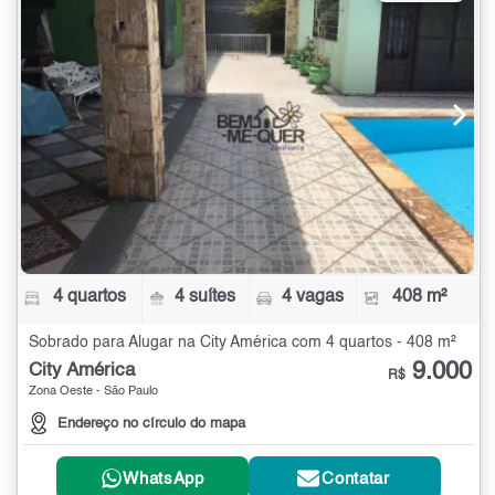
4 quartos
4 suítes
4 vagas
408 m²
Sobrado para Alugar na City América com 4 quartos - 408 m²
9.000
City América
R$
Zona Oeste - São Paulo
Endereço no círculo do mapa
WhatsApp
Contatar