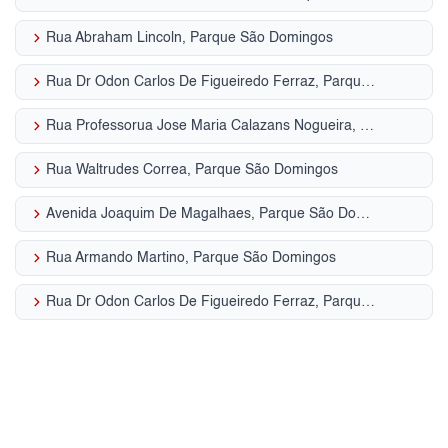
keyboard_arrow_right
Rua Abraham Lincoln, Parque São Domingos
keyboard_arrow_right
Rua Dr Odon Carlos De Figueiredo Ferraz, Parque São Domingos
keyboard_arrow_right
Rua Professorua Jose Maria Calazans Nogueira, Parque São Domingos
keyboard_arrow_right
Rua Waltrudes Correa, Parque São Domingos
keyboard_arrow_right
Avenida Joaquim De Magalhaes, Parque São Domingos
keyboard_arrow_right
Rua Armando Martino, Parque São Domingos
keyboard_arrow_right
Rua Dr Odon Carlos De Figueiredo Ferraz, Parque São Domingos