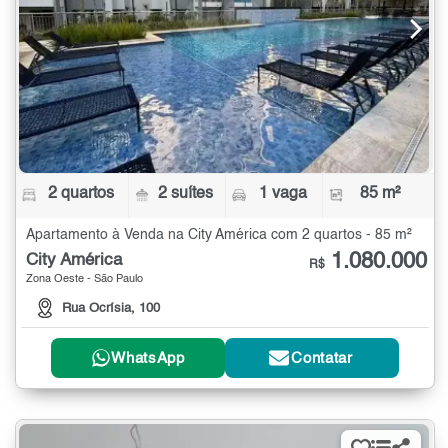
2 quartos
2 suítes
1 vaga
85 m²
Apartamento à Venda na City América com 2 quartos - 85 m²
1.080.000
City América
R$
Zona Oeste - São Paulo
Rua Ocrísia, 100
WhatsApp
Contatar