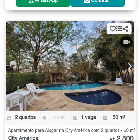
WhatsApp
Contatar
2 quartos
- suíte
1 vaga
50 m²
Apartamento para Alugar na City América com 2 quartos - 50 m²
2.500
City América
R$