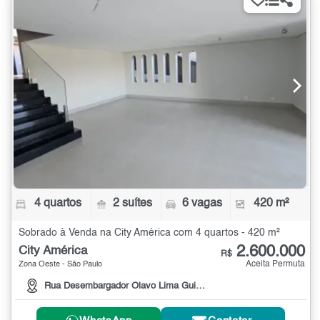
4 quartos
2 suítes
6 vagas
420 m²
Sobrado à Venda na City América com 4 quartos - 420 m²
2.600.000
City América
R$
Aceita Permuta
Zona Oeste - São Paulo
Rua Desembargador Olavo Lima Guimarães