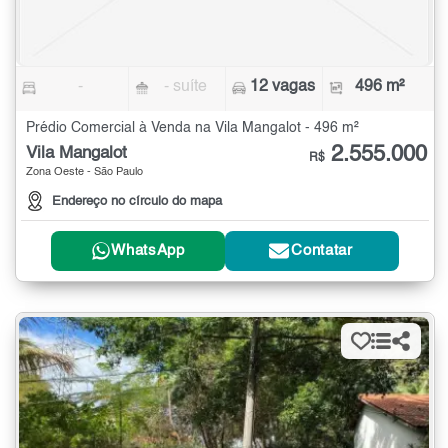
-
- suíte
12 vagas
496 m²
Prédio Comercial à Venda na Vila Mangalot - 496 m²
2.555.000
Vila Mangalot
R$
Zona Oeste - São Paulo
Endereço no círculo do mapa
WhatsApp
Contatar