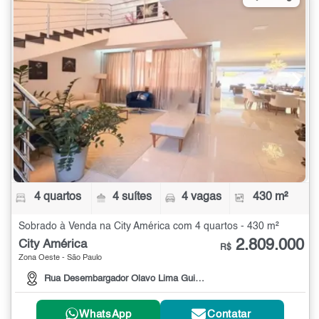
4 quartos
4 suítes
4 vagas
430 m²
Sobrado à Venda na City América com 4 quartos - 430 m²
2.809.000
City América
R$
Zona Oeste - São Paulo
Rua Desembargador Olavo Lima Guimarães
WhatsApp
Contatar