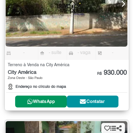
-
- suíte
- vaga
-
Terreno à Venda na City América
930.000
City América
R$
Zona Oeste - São Paulo
Endereço no círculo do mapa
WhatsApp
Contatar