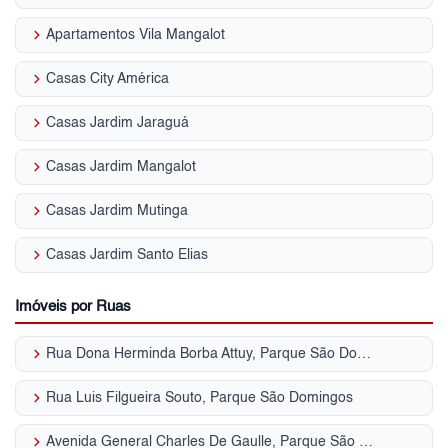
keyboard_arrow_right
Apartamentos Vila Mangalot
keyboard_arrow_right
Casas City América
keyboard_arrow_right
Casas Jardim Jaraguá
keyboard_arrow_right
Casas Jardim Mangalot
keyboard_arrow_right
Casas Jardim Mutinga
keyboard_arrow_right
Casas Jardim Santo Elias
Imóveis por Ruas
keyboard_arrow_right
Rua Dona Herminda Borba Attuy, Parque São Domingos
keyboard_arrow_right
Rua Luis Filgueira Souto, Parque São Domingos
keyboard_arrow_right
Avenida General Charles De Gaulle, Parque São Domingos