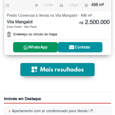
-
- suíte
- vaga
496 m²
Prédio Comercial à Venda na Vila Mangalot - 496 m²
2.500.000
Vila Mangalot
R$
Zona Oeste - São Paulo
Endereço no círculo do mapa
WhatsApp
Contatar
Imóveis em Destaque
keyboard_arrow_right
Apartamento com ar condicionado para Venda | Parque São Domingos