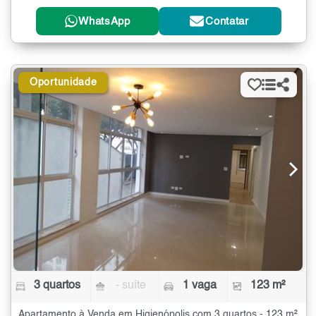
WhatsApp
Contatar
Oportunidade
3 quartos
- suíte
1 vaga
123 m²
Apartamento à Venda em Higienópolis com 3 quartos - 123 m²