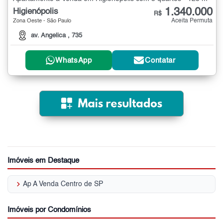
1.340.000
Higienópolis
R$
Aceita Permuta
Zona Oeste - São Paulo
av. Angelica , 735
WhatsApp
Contatar
Imóveis em Destaque
keyboard_arrow_right
Ap A Venda Centro de SP
Imóveis por Condomínios