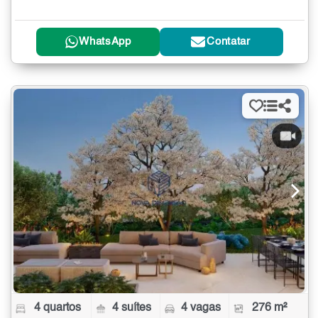
WhatsApp
Contatar
4 quartos
4 suítes
4 vagas
276 m²