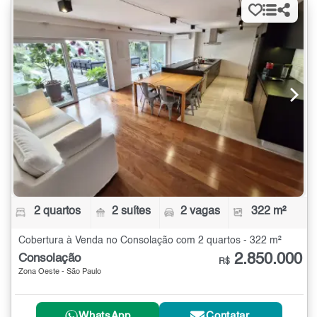
2 quartos
2 suítes
2 vagas
322 m²
Cobertura à Venda no Consolação com 2 quartos - 322 m²
2.850.000
Consolação
R$
Zona Oeste - São Paulo
WhatsApp
Contatar