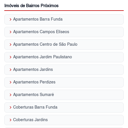
Imóveis de Bairros Próximos
keyboard_arrow_right
Apartamentos Barra Funda
keyboard_arrow_right
Apartamentos Campos Elíseos
keyboard_arrow_right
Apartamentos Centro de São Paulo
keyboard_arrow_right
Apartamentos Jardim Paulistano
keyboard_arrow_right
Apartamentos Jardins
keyboard_arrow_right
Apartamentos Perdizes
keyboard_arrow_right
Apartamentos Sumaré
keyboard_arrow_right
Coberturas Barra Funda
keyboard_arrow_right
Coberturas Jardins