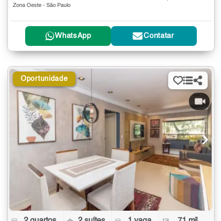
Zona Oeste - São Paulo
WhatsApp
Contatar
Oportunidade
2 quartos
2 suítes
1 vaga
71 m²