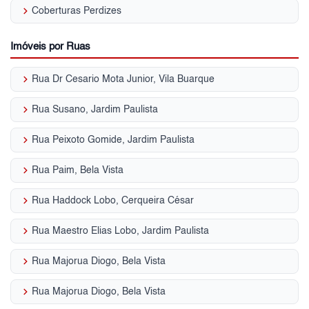
keyboard_arrow_right
Coberturas Perdizes
Imóveis por Ruas
keyboard_arrow_right
Rua Dr Cesario Mota Junior, Vila Buarque
keyboard_arrow_right
Rua Susano, Jardim Paulista
keyboard_arrow_right
Rua Peixoto Gomide, Jardim Paulista
keyboard_arrow_right
Rua Paim, Bela Vista
keyboard_arrow_right
Rua Haddock Lobo, Cerqueira César
keyboard_arrow_right
Rua Maestro Elias Lobo, Jardim Paulista
keyboard_arrow_right
Rua Majorua Diogo, Bela Vista
keyboard_arrow_right
Rua Majorua Diogo, Bela Vista