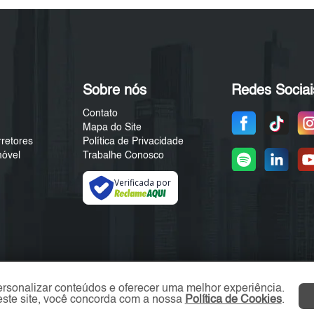
Sobre nós
Redes Sociai
Contato
Mapa do Site
rretores
Política de Privacidade
móvel
Trabalhe Conosco
Verificada por
ersonalizar conteúdos e oferecer uma melhor experiência.
ste site, você concorda com a nossa
Política de Cookies
.