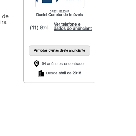
CRECI: 129.508-F
Donini Corretor de Imóveis
o de
ira
Ver telefone e
(11) 974...
dados do anunciante
Ver todas ofertas deste anunciante
54
anúncios encontrados
Desde
abril de 2018