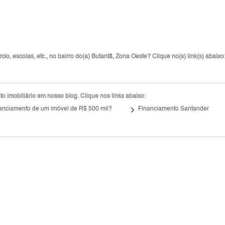
o, escolas, etc., no bairro do(a) Butantã, Zona Oeste? Clique no(s) link(s) abaixo
 imobiliário em nosso blog. Clique nos links abaixo:
keyboard_arrow_right
inanciamento de um imóvel de R$ 500 mil?
Financiamento Santander