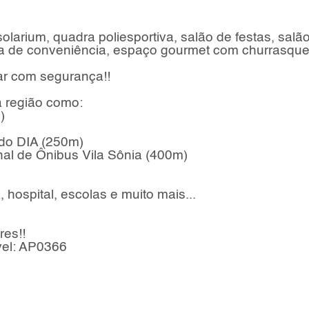
solarium, quadra poliesportiva, salão de festas, salã
ea de conveniência, espaço gourmet com churrasque
ar com segurança!!
a região como:
)
do DIA (250m)
nal de Ônibus Vila Sônia (400m)
 hospital, escolas e muito mais...
res!!
vel: AP0366