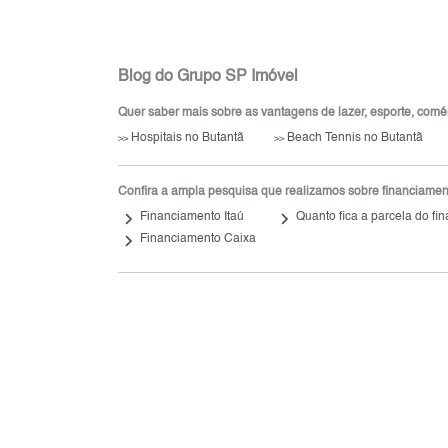
Blog do Grupo SP Imóvel
Quer saber mais sobre as vantagens de lazer, esporte, comérci
Hospitais no Butantã
Beach Tennis no Butantã
>>
>>
Confira a ampla pesquisa que realizamos sobre financiamento
keyboard_arrow_right
keyboard_arrow_right
Financiamento Itaú
Quanto fica a parcela do f
keyboard_arrow_right
Financiamento Caixa