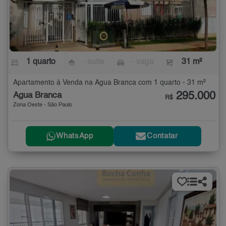
1 quarto
- suíte
- vaga
31 m²
Apartamento à Venda na Água Branca com 1 quarto - 31 m²
295.000
Água Branca
R$
Zona Oeste - São Paulo
WhatsApp
Contatar