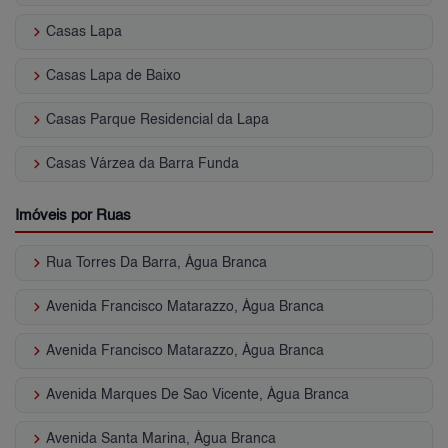
keyboard_arrow_right
Casas Lapa
keyboard_arrow_right
Casas Lapa de Baixo
keyboard_arrow_right
Casas Parque Residencial da Lapa
keyboard_arrow_right
Casas Várzea da Barra Funda
Imóveis por Ruas
keyboard_arrow_right
Rua Torres Da Barra, Água Branca
keyboard_arrow_right
Avenida Francisco Matarazzo, Água Branca
keyboard_arrow_right
Avenida Francisco Matarazzo, Água Branca
keyboard_arrow_right
Avenida Marques De Sao Vicente, Água Branca
keyboard_arrow_right
Avenida Santa Marina, Água Branca