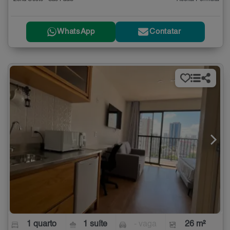
WhatsApp
Contatar
1 quarto
1 suíte
- vaga
26 m²