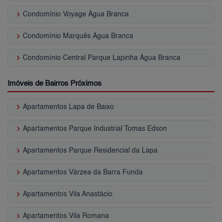
keyboard_arrow_right
Condomínio Voyage Água Branca
keyboard_arrow_right
Condomínio Marquês Água Branca
keyboard_arrow_right
Condomínio Central Parque Lapinha Água Branca
Imóveis de Bairros Próximos
keyboard_arrow_right
Apartamentos Lapa de Baixo
keyboard_arrow_right
Apartamentos Parque Industrial Tomas Edson
keyboard_arrow_right
Apartamentos Parque Residencial da Lapa
keyboard_arrow_right
Apartamentos Várzea da Barra Funda
keyboard_arrow_right
Apartamentos Vila Anastácio
keyboard_arrow_right
Apartamentos Vila Romana