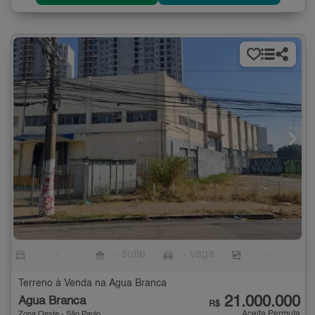
-
- suíte
- vaga
-
Terreno à Venda na Água Branca
21.000.000
Água Branca
R$
Aceita Permuta
Zona Oeste - São Paulo