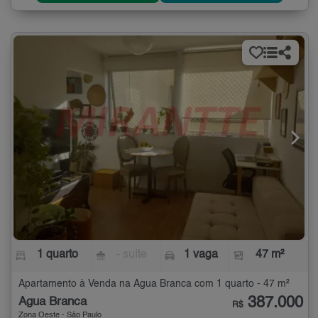
1 quarto
- suíte
1 vaga
47 m²
Apartamento à Venda na Água Branca com 1 quarto - 47 m²
387.000
Água Branca
R$
Zona Oeste - São Paulo