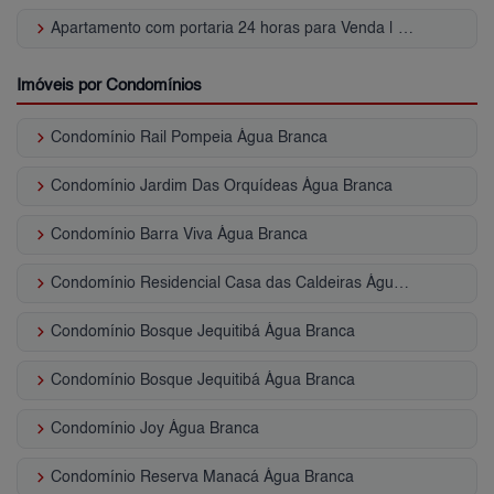
keyboard_arrow_right
Apartamento com portaria 24 horas para Venda | Água Branca
Imóveis por Condomínios
keyboard_arrow_right
Condomínio Rail Pompeia Água Branca
keyboard_arrow_right
Condomínio Jardim Das Orquídeas Água Branca
keyboard_arrow_right
Condomínio Barra Viva Água Branca
keyboard_arrow_right
Condomínio Residencial Casa das Caldeiras Água Branca
keyboard_arrow_right
Condomínio Bosque Jequitibá Água Branca
keyboard_arrow_right
Condomínio Bosque Jequitibá Água Branca
keyboard_arrow_right
Condomínio Joy Água Branca
keyboard_arrow_right
Condomínio Reserva Manacá Água Branca