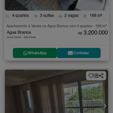
4 quartos
3 suítes
2 vagas
168 m²
Apartamento à Venda na Água Branca com 4 quartos - 168 m²
3.200.000
Água Branca
R$
Zona Oeste - São Paulo
WhatsApp
Contatar