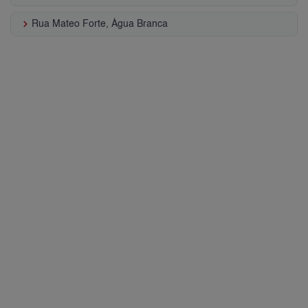
keyboard_arrow_right
Rua Mateo Forte, Água Branca