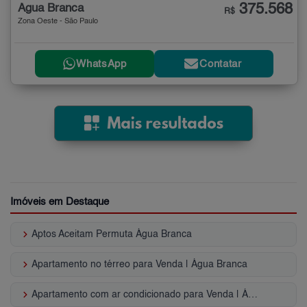
375.568
Água Branca
R$
Zona Oeste - São Paulo
WhatsApp
Contatar
Imóveis em Destaque
keyboard_arrow_right
Aptos Aceitam Permuta Água Branca
keyboard_arrow_right
Apartamento no térreo para Venda | Água Branca
keyboard_arrow_right
Apartamento com ar condicionado para Venda | Água Branca