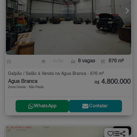
-
- suíte
8 vagas
676 m²
Galpão / Salão à Venda na Água Branca - 676 m²
4.800.000
Água Branca
R$
Zona Oeste - São Paulo
WhatsApp
Contatar