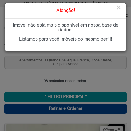
O PORTAL DE IMÓVEIS DA
ZONA OESTE
DE SÃO PAULO
×
Atenção!
Imóvel não está mais disponível em nossa base de
HOME
ZONA OESTE
COMPRAR
ÁGUA BRANCA
dados.
Imóveis à Venda na Água Branca, Zona Oeste, SP
Listamos para você imóveis do mesmo perfil!
Água Branca, Zona Oeste
Apartamentos 3 Quartos na Água Branca, Zona Oeste,
SP para Venda
96 anúncios encontrados
* FILTRO PRINCIPAL *
Refinar e Ordenar