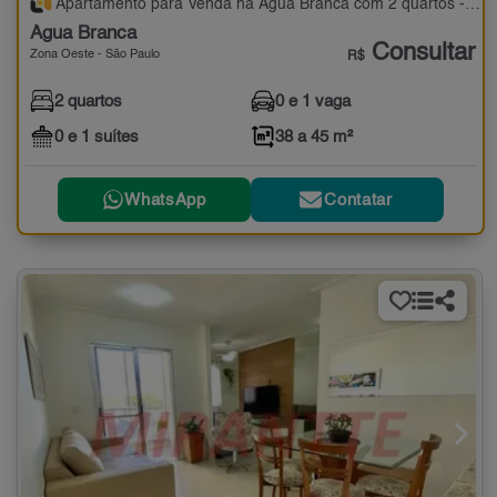
Apartamento para Venda na Água Branca com 2 quartos - 38 a 45 m²
Água Branca
Consultar
Zona Oeste - São Paulo
R$
2 quartos
0 e 1 vaga
0 e 1 suítes
38 a 45 m²
WhatsApp
Contatar