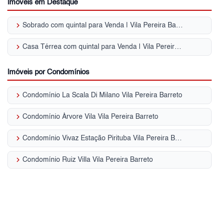
Imóveis em Destaque
keyboard_arrow_right
Sobrado com quintal para Venda | Vila Pereira Barreto (Zona Oeste)
keyboard_arrow_right
Casa Térrea com quintal para Venda | Vila Pereira Barreto (Zona Oeste)
Imóveis por Condomínios
keyboard_arrow_right
Condomínio La Scala Di Milano Vila Pereira Barreto
keyboard_arrow_right
Condomínio Árvore Vila Vila Pereira Barreto
keyboard_arrow_right
Condomínio Vivaz Estação Pirituba Vila Pereira Barreto
keyboard_arrow_right
Condomínio Ruiz Villa Vila Pereira Barreto