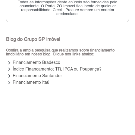
Todas as informações deste anúncio são fornecidas pelo
anunciante.
O Portal ZO Imóvel fica isento de qualquer
responsabilidade.
Creci - Procure sempre um corretor
credenciado.
Blog do Grupo SP Imóvel
Confira a ampla pesquisa que realizamos sobre financiamento
imobiliário em nosso blog. Clique nos links abaixo:
keyboard_arrow_right
Financiamento Bradesco
keyboard_arrow_right
Índice Financamento: TR, IPCA ou Poupança?
keyboard_arrow_right
Financiamento Santander
keyboard_arrow_right
Financiamento Itaú