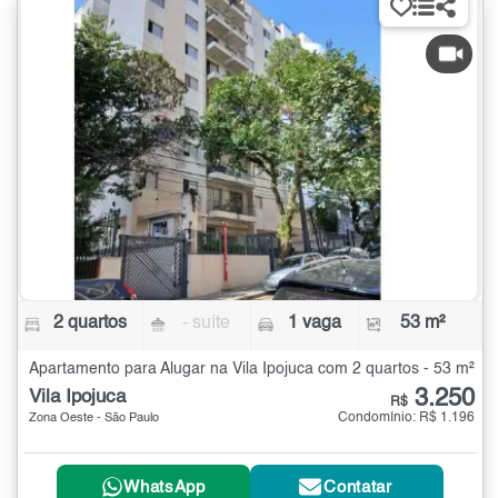
2 quartos
- suíte
1 vaga
53 m²
Apartamento para Alugar na Vila Ipojuca com 2 quartos - 53 m²
3.250
Vila Ipojuca
R$
Condomínio: R$ 1.196
Zona Oeste - São Paulo
WhatsApp
Contatar