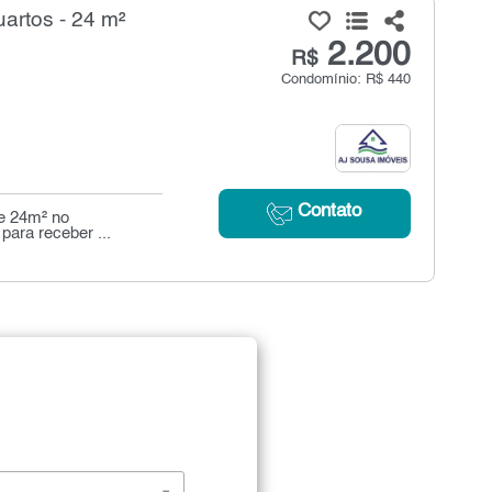
artos - 24 m²
2.200
R$
Condomínio: R$ 440
Contato
de 24m² no
para receber ...