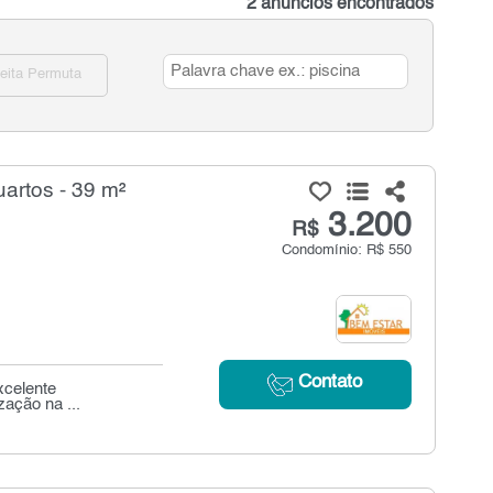
2 anúncios encontrados
eita Permuta
artos - 39 m²
3.200
R$
Condomínio: R$ 550
Contato
xcelente
zação na ...