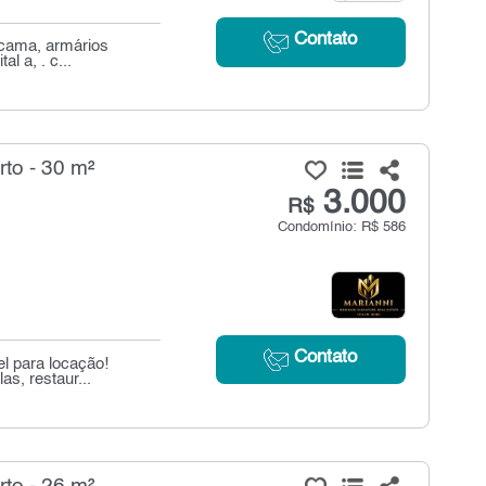
Contato
 cama, armários
l a, . c...
to - 30 m²
3.000
R$
Condomínio: R$ 586
Contato
l para locação!
s, restaur...