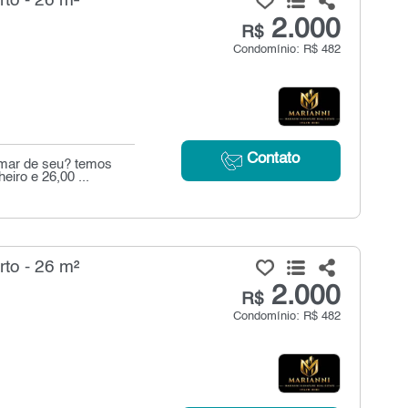
to - 26 m²
2.000
R$
Condomínio: R$ 482
Contato
mar de seu? temos
eiro e 26,00 ...
to - 26 m²
2.000
R$
Condomínio: R$ 482