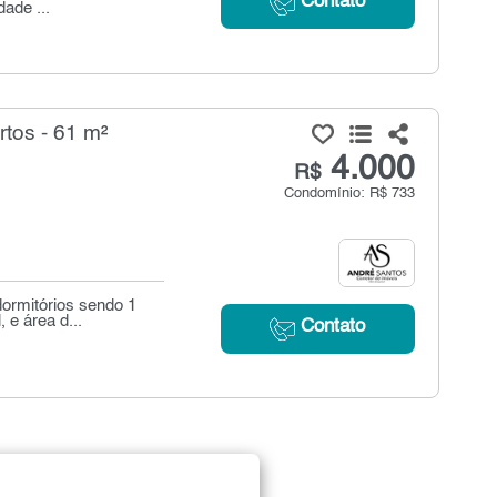
Contato
ade ...
tos - 61 m²
4.000
R$
Condomínio: R$ 733
ormitórios sendo 1
 e área d...
Contato