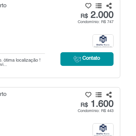
rto
2.000
R$
Condomínio: R$ 747
Contato
. ótima localização !
i...
rto
1.600
R$
Condomínio: R$ 443