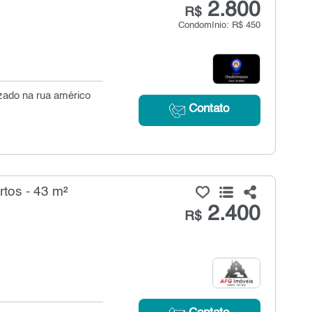
2.800
R$
Condomínio: R$ 450
izado na rua américo
Contato
tos - 43 m²
2.400
R$