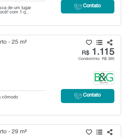
Contato
sca de um lugar
ocê! com 1 q...
to - 25 m²
1.115
R$
Condomínio: R$ 395
Contato
ea cômodo
to - 29 m²