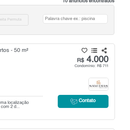
10 anúncios encontrados
eita Permuta
tos - 50 m²
4.000
R$
Condomínio: R$ 711
Contato
uma localização
 com 2 d...