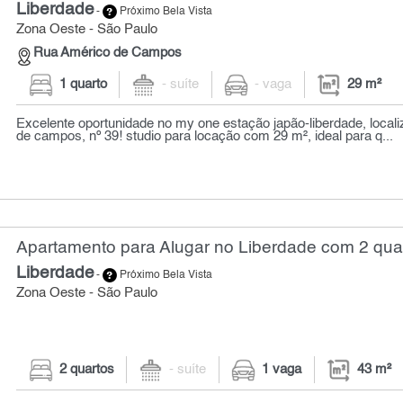
Liberdade
-
Próximo Bela Vista
Zona Oeste - São Paulo
Rua Américo de Campos
1 quarto
- suíte
- vaga
29 m²
Excelente oportunidade no my one estação japão-liberdade, local
de campos, nº 39! studio para locação com 29 m², ideal para q...
Apartamento para Alugar no Liberdade com 2 quar
Liberdade
-
Próximo Bela Vista
Zona Oeste - São Paulo
2 quartos
- suíte
1 vaga
43 m²